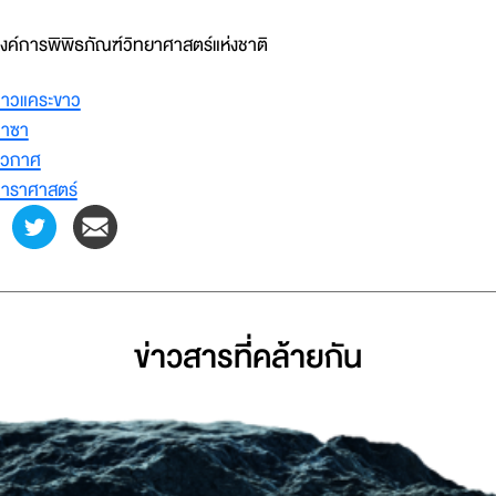
งค์การพิพิธภัณฑ์วิทยาศาสตร์แห่งชาติ
าวแคระขาว
าซา
วกาศ
าราศาสตร์
ข่าวสารที่่คล้ายกัน