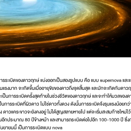
ารระเบิดของดาวฤกษ์ แบ่งออกเป็นสองรูปแบบ คือ แบบ supernova และแบบ
ุนแรงมาก จะเกิดขึ้นเมื่ออายุขัยของดาวถึงจุดสิ้นสุด และมักจะเกิดกับดาวฤ
ะเป็นการระเบิดครั้งสุดท้ายในช่วงชีวิตของดาวฤกษ์ และจะทำให้มวลของ
ป็นการระเบิดที่ผิวดาว ไม่ใช่ดาวทั้งดวง ดังนั้นการระเบิดจึงรุนแรงน้อย
ง ดาวแคระขาวจะยังคงอยู่ ไม่ได้สูญสลายหายไป แต่จะเริ่มสะสมก๊าซใหม่ไว
นอีกประมาณ 80 ปีข้างหน้า และสามารถระเบิดต่อไปอีก 100-1000 ปี ซึ่งก
ันยายนนี้ เป็นการระเบิดแบบ nova