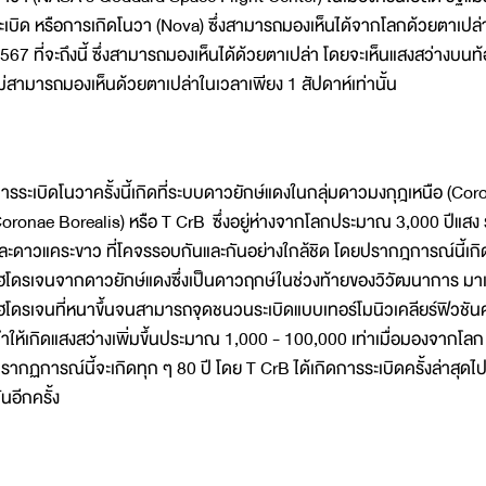
ะเบิด หรือการเกิดโนวา (Nova) ซึ่งสามารถมองเห็นได้จากโลกด้วยตาเปล่า
567 ที่จะถึงนี้ ซึ่งสามารถมองเห็นได้ด้วยตาเปล่า โดยจะเห็นแสงสว่างบน
ม่สามารถมองเห็นด้วยตาเปล่าในเวลาเพียง 1 สัปดาห์เท่านั้น
ารระเบิดโนวาครั้งนี้เกิดที่ระบบดาวยักษ์แดงในกลุ่มดาวมงกุฎเหนือ (Cor
oronae Borealis) หรือ T CrB ซึ่งอยู่ห่างจากโลกประมาณ 3,000 ปีแสง
ละดาวแคระขาว ที่โคจรรอบกันและกันอย่างใกล้ชิด โดยปรากฎการณ์นี้เก
ฮโดรเจนจากดาวยักษ์แดงซึ่งเป็นดาวฤกษ์ในช่วงท้ายของวิวัฒนาการ มาเก็บส
ฮโดรเจนที่หนาขึ้นจนสามารถจุดชนวนระเบิดแบบเทอร์โมนิวเคลียร์ฟิวชัน
ำให้เกิดแสงสว่างเพิ่มขึ้นประมาณ 1,000 - 100,000 เท่าเมื่อมองจากโลก 
รากฏการณ์นี้จะเกิดทุก ๆ 80 ปี โดย T CrB ได้เกิดการระเบิดครั้งล่าสุดไปเ
ันอีกครั้ง