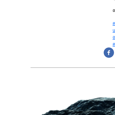
อ
ด
น
อ
ด