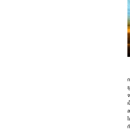
ก
ร
จ
เ
ล
ใ
ก