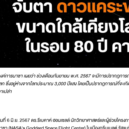
งค์การนาซา เผยว่า ช่วงเดือนกันยายน พ.ศ. 2567 จะมีการปรากฎการณ์
ลก ซึ่งอยู่ห่างจากโลกประมาณ 3,000 ปีแสง โดยเป็นปรากฎการณ์ที่จะเก
าเปล่า
ันที่ 6 มิ.ย. 2567 ดร.รีเบคาห์ ฮอนเซลล์ นักวิทยาศาสตร์และผู้ช่วยโครง
าซา (NASA's Goddard Space Flight Center) ในเมืองกรีนเบลต์ รัฐแมร