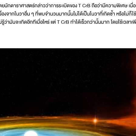
ดยนักดาราศาสตร์กล่าวว่าการระเบิดของ T CrB ถือว่ามีความพิเศษ เนื่
นื่องจากโนวาอื่น ๆ ที่พบจำนวนมากนั้นไม่ได้เป็นโนวาที่เกิดซ้ำ หรือไม่ก
ม่รู้ว่ามันจะเกิดอีกทีเมื่อไหร่ แต่ T CrB ทำได้เร็วกว่านั้นมาก โดยใช้เวลา