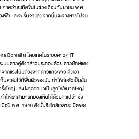
 คาดว่าจะเกิดขึ้นในช่วงเดือนกันยายน พ.ศ.
ท้องฟ้า และจะเริ่มจางลง จากนั้นจะจางหายไปจน
ona Borealis) โดยเกิดในระบบดาวคู่ (T
 ระบบดาวคู่ดังกล่าวประกอบด้วย ดาวยักษ์แดง
ิดจากแรงโน้มถ่วงจากดาวแคระขาว ดึงเอา
ะสมไว้ที่พื้นผิวของมัน ทำให้ก่อตัวเป็นชั้น
ครั้งใหญ่ และปะทุออกมาเป็นลูกไฟขนาดใหญ่
ทำให้เราสามารถมองเห็นได้ด้วยตาเปล่า ซึ่ง
มื่อปี ค.ศ. 1946 ดังนั้นจึงใกล้เวลาระเบิดของ