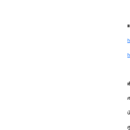
แ
h
h
เ
ศ
น
ศ