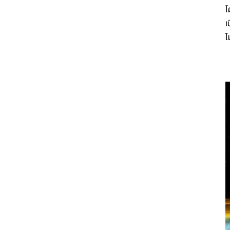
โ
เ
ไ