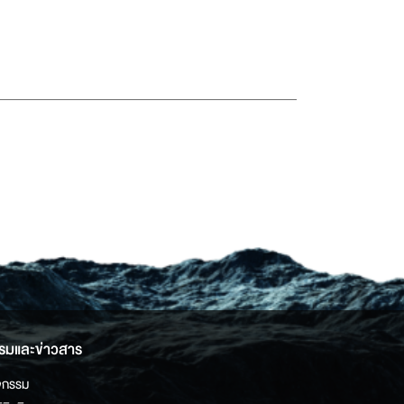
รมและข่าวสาร
จกรรม