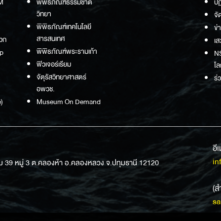
M
พิพิธภัณฑ์ธรรมชาติ
ปฏ
วิทยา
จั
พิพิธภัณฑ์เทคโนโลยี
ข่
สารสนเทศ
วก
เส
พิพิธภัณฑ์พระรามเก้า
p
NS
ฟิวเจอร์เรียม
โล
จัตุรัสวิทยาศาสตร์
ร่
อพวช.
)
Museum On Demand
อี
in
ม 39 หมู่ 3 ต.คลองห้า อ.คลองหลวง จ.ปทุมธานี 12120
(ส
sa