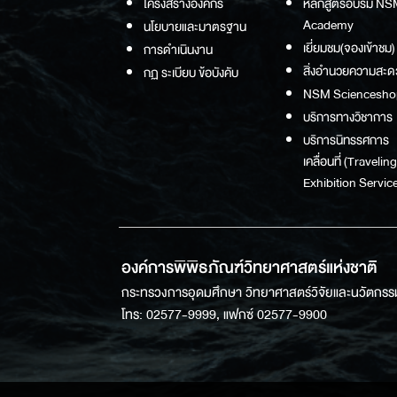
โครงสร้างองค์กร
หลักสูตรอบรม NS
Academy
นโยบายและมาตรฐาน
เยี่ยมชม(จองเข้าชม)
การดำเนินงาน
สิ่งอำนวยความสะด
กฏ ระเบียบ ข้อบังคับ
NSM Sciencesho
บริการทางวิชาการ
บริการนิทรรศการ
เคลื่อนที่ (Traveling
Exhibition Service
องค์การพิพิธภัณฑ์วิทยาศาสตร์แห่งชาติ
กระทรวงการอุดมศึกษา วิทยาศาสตร์วิจัยและนวัตกรร
โทร: 02577-9999, แฟกซ์ 02577-9900