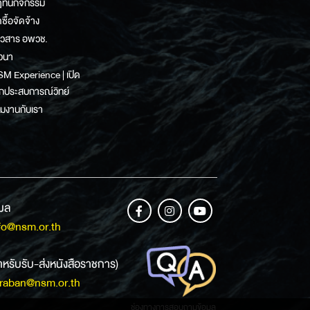
ิทินกิจกรรม
ดซื้อจัดจ้าง
าวสาร อพวช.
วนา
M Experience | เปิด
กประสบการณ์วิทย์
วมงานกับเรา
เมล
fo@nsm.or.th
ำหรับรับ-ส่งหนังสือราชการ)
raban@nsm.or.th
ช่องทางการสอบถามข้อมูล