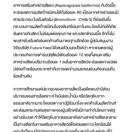
อาหารเสริมสาหร่ายสีแดง (Asparagopsis taxiformis) กับวัวเนื้อ
จะช่วยลดการผลิตก๊าซมีเทนได้ถึงร้อยละ 80 เนื่องจากสาหร่ายแดงมี
สารประกอบ โบรโมฟอร์ม (Bromoform : CHBr3) ที่ช่วยยับยั้ง
กระบวนการผลิตก๊าซมีเทนในจุลลินทรีย์เมทาโนเจน โดยไม่ก่อให้เกิด
อันตรายกับสัตว์ ไม่ส่งผลต่อคุณภาพ และรสชาติของเนื้อ อีกทั้งไม่
พบสารโบรโมฟอร์มตกค้างเกินมาตรฐานอีกด้วย ผู้สนับสนุนงาน
วิจัยบริษัท Future Feed ได้เสนอไว้บนเวปไซต์ว่า หากเกษตรกรผู้
ประกอบกิจการฟาร์มปศุสัตว์เพียงร้อยละ 10 ของทั้งหมด เสริม
สาหร่ายสีแดงปริมาณร้อยละ 1 ลงในอาหารสัตว์จะช่วยลดการปลด
ปล่อยก๊าซเรือนกระจกเท่ากับการลดจำนวนรถยนต์บนท้องถนนถึง
ร้อยล้านคัน
จากการศึกษาองค์ประกอบของอาหารสัตว์ในอดีตพบว่ามีส่วน
ประกอบของสารสังเคราะห์ ไขมันและน้ำมัน หรือวัตถุดิบจาก
ธรรมชาติมากมาย โดยเฉพาะยาปฏิชีวนะซึ่งจะตกค้างในผลิตภัณฑ์
และส่งผลกระทบต่อสุขภาพของผู้บริโภคจึงมีการกำกับโดยภาครัฐ
อย่างเข้มงวด ทำให้วัตถุดิบจากธรรมชาติอย่างสาหร่ายสีแดงกลาย
เป็นทางเลือกในการเสริมอาหารสัตว์เพื่อช่วยลดภาวะโลกร้อนได้
อย่างไรก็ตามมีนักวิชาการบางคนกังวลเรื่องสารโบรโมฟอร์ม ที่มี