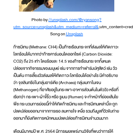
Photo by
//unsplash.com/@ryansong?
utm_source=unsplash&utm_medium=referral&
;utm_content=cre
Song on
Unsplash
ก๊าซมีเทน (Methane: CH4) เป็นก๊าซเรือนกระจกที่ส่งผลให้เกิดภาวะ
โลกร้อนได้มากกว่าก๊าซคาร์บอนไดออกไซด์ (Carbon Dioxide:
CO2) ถึง 25 เท่า โดยร้อยละ 14.5 ของก๊าซเรือนกระจกทั้งหมด
ปล่อยจากกิจกรรมของมนุษย์ เช่น จากการทำฟาร์มปศุสัตว์ เช่น วัว
เป็นต้น การเลี้ยงวัวส่งผลให้เกิดภาวะโลกร้อนได้อย่างไร มีคำอธิบาย
ว่า จุลลินทรีย์ในกลุ่มอาร์เคีย (Archaea) กลุ่มเมทาโนเจน
(Methanogen) ที่อาศัยอยู่ในกระเพาะอาหารส่วนต้นในตัววัว หรือที่
เรียกว่า กระเพาะผ้าขี้ริ้ว หรือ รูเมน (Rumen) จะทำหน้าที่ย่อยเส้นใย
พืช กระบวนการย่อยนี้ทำให้เกิดก๊าซมีเทน และก๊าซมีเทนเหล่านี้จะถูก
ปลดปล่อยออกมาจากการเรอ ลมหายใจ เหงื่อ รวมถึงมูลที่วัวขับถ่าย
ออกมาก็ยังเกิดการหมักหมมปลดปล่อยก๊าซมีเทนจำนวนมาก
เดือนมีนาคมปี พ.ศ. 2564 มีการเผยแพร่งานวิจัยที่พบว่าการให้