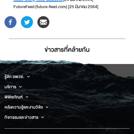
FutureFeed (future-feed.com) [25 มีนาคม 2564]
ข่าวสารที่่คล้ายกัน
รู้จัก อพวช.
บริการ
พิพิธภัณฑ์
คลังความรู้และงานวิจัย
กิจกรรมและข่าวสาร