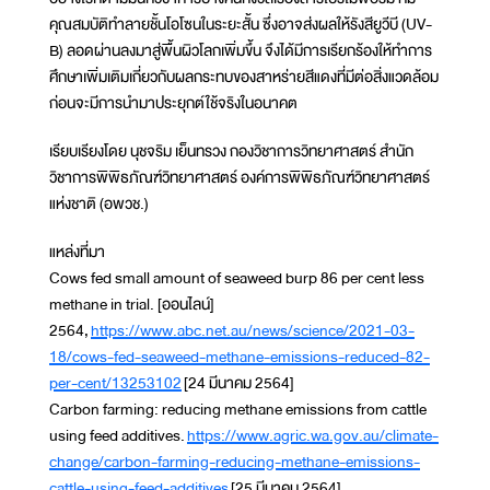
คุณสมบัติทำลายชั้นโอโซนในระยะสั้น ซึ่งอาจส่งผลให้รังสียูวีบี (UV-
B) ลอดผ่านลงมาสู่พื้นผิวโลกเพิ่มขึ้น จึงได้มีการเรียกร้องให้ทำการ
ศึกษาเพิ่มเติมเกี่ยวกับผลกระทบของสาหร่ายสีแดงที่มีต่อสิ่งแวดล้อม
ก่อนจะมีการนำมาประยุกต์ใช้จริงในอนาคต
เรียบเรียงโดย นุชจริม เย็นทรวง กองวิชาการวิทยาศาสตร์ สำนัก
วิชาการพิพิธภัณฑ์วิทยาศาสตร์ องค์การพิพิธภัณฑ์วิทยาศาสตร์
แห่งชาติ (อพวช.)
แหล่งที่มา
Cows fed small amount of seaweed burp 86 per cent less
methane in trial. [ออนไลน์]
2564,
https://www.abc.net.au/news/science/2021-03-
18/cows-fed-seaweed-methane-emissions-reduced-82-
per-cent/13253102
[24 มีนาคม 2564]
Carbon farming: reducing methane emissions from cattle
using feed additives.
https://www.agric.wa.gov.au/climate-
change/carbon-farming-reducing-methane-emissions-
cattle-using-feed-additives
[25 มีนาคม 2564]