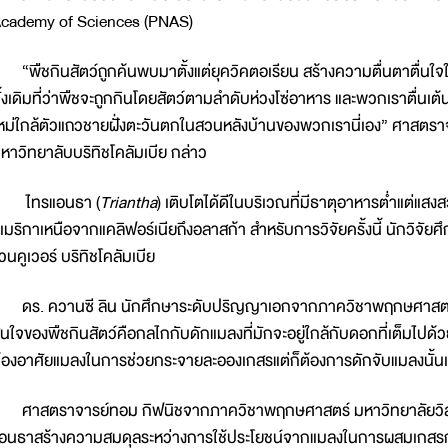
cademy of Sciences (PNAS)
พืชกินสัตว์ถูกค้นพบมาตั้งแต่ยุควิคตอเรียน สร้างความตื่นตาตื่นใจให
ั้งเดิมที่ว่าพืชจะถูกกินโดยสัตว์ตามลำดับห่วงโซ่อาหาร และพวกเราตื่นเ
หม่ใกล้ตัวแถวชายฝั่งตะวันตกในสวนหลังบ้านของพวกเรานี่เอง” ศาส
หาวิทยาลับบริทิชโคลัมเบีย กล่าว
ไทรแอนธา (
Triantha
) เติบโตได้ดีในบริเวณที่มีธาตุอาหารต่ำแต่แสง
เมริกาเหนือจากแคลิฟอร์เนียถึงอลาสก้า สำหรับการวิจัยครั้งนี้ นักวิจ
วนคูเวอร์ บริทิชโคลัมเบีย
ร. ควานซี ลิน นักศึกษาระดับปริญญาเอกจากภาควิชาพฤกษศาสตร์ มหาว
นใจของพืชกินสัตว์คือกลไกกับดักแมลงที่มักจะอยู่ใกล้กับดอกที่เต็มไปด้ว
้องอาศัยแมลงในการช่วยกระจายละอองเกสรแต่ก็ต้องการดักจับแมลงนั้นเ
าสตราจารย์ทอม กิฟนิชจากภาควิชาพฤกษศาสตร์ มหาวิทยาลัยวิสคอนซิน
อนธาสร้างความสมดุลระหว่างการใช้ประโยชน์จากแมลงในการผสมเกสรก