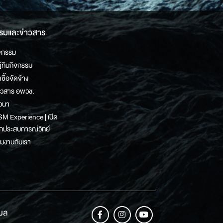
รมและข่าวสาร
จกรรม
ิทินกิจกรรม
ดซื้อจัดจ้าง
าวสาร อพวช.
วนา
M Experience | เปิด
กประสบการณ์วิทย์
วมงานกับเรา
เมล