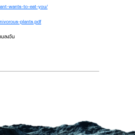
lant-wants-to-eat-you/
rnivorous-plants.pdf
 แมลงวัน