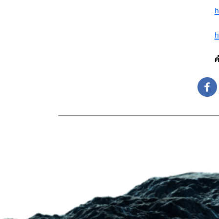
h
h
ค