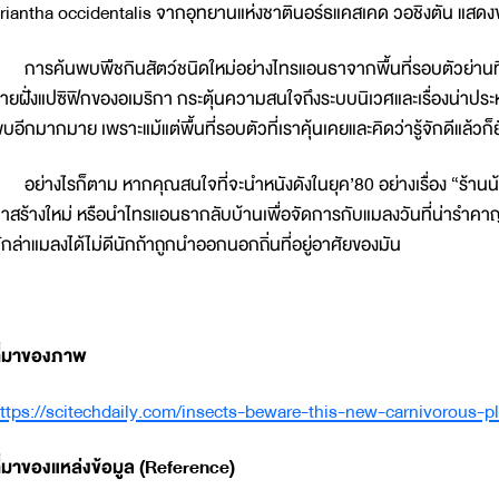
riantha occidentalis จากอุทยานแห่งชาตินอร์ธแคสเคด วอชิงตัน แสดงขน
ารค้นพบพืชกินสัตว์ชนิดใหม่อย่างไทรแอนธาจากพื้นที่รอบตัวย่านที
ายฝั่งแปซิฟิกของอเมริกา กระตุ้นความสนใจถึงระบบนิเวศและเรื่องน่าปร
บอีกมากมาย เพราะแม้แต่พื้นที่รอบตัวที่เราคุ้นเคยและคิดว่ารู้จักดีแล
ย่างไรก็ตาม หากคุณสนใจที่จะนำหนังดังในยุค’80 อย่างเรื่อง “ร้านน
าสร้างใหม่ หรือนำไทรแอนธากลับบ้านเพื่อจัดการกับแมลงวันที่น่ารำคา
ักล่าแมลงได้ไม่ดีนักถ้าถูกนำออกนอกถิ่นที่อยู่อาศัยของมัน
ี่มาของภาพ
ttps://scitechdaily.com/insects-beware-this-new-carnivorous-p
ี่มาของแหล่งข้อมูล (
Reference)