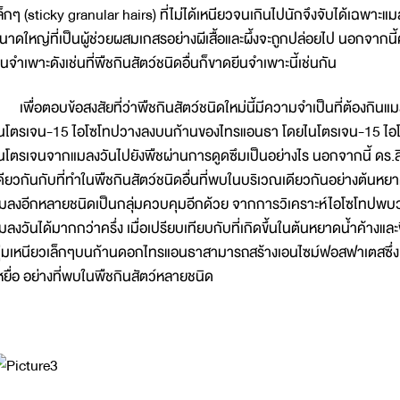
ล็กๆ (sticky granular hairs) ที่ไม่ได้เหนียวจนเกินไปนักจึงจับได้เฉพ
นาดใหญ่ที่เป็นผู้ช่วยผสมเกสรอย่างผีเสื้อและผึ้งจะถูกปล่อยไป นอกจา
ีนจำเพาะดังเช่นที่พืชกินสัตว์ชนิดอื่นก็ขาดยีนจำเพาะนี้เช่นกัน
พื่อตอบข้อสงสัยที่ว่าพืชกินสัตว์ชนิดใหม่นี้มีความจำเป็นที่ต้องกินแม
นโตรเจน-15 ไอโซโทปวางลงบนก้านของไทรแอนธา โดยไนโตรเจน-15 ไอโซ
นโตรเจนจากแมลงวันไปยังพืชผ่านการดูดซึมเป็นอย่างไร นอกจากนี้ ดร.
ดียวกันกับที่ทำในพืชกินสัตว์ชนิดอื่นที่พบในบริเวณเดียวกันอย่างต้นหยาด
มลงอีกหลายชนิดเป็นกลุ่มควบคุมอีกด้วย จากการวิเคราะห์ไอโซโทปพ
มลงวันได้มากกว่าครึ่ง เมื่อเปรียบเทียบกับที่เกิดขึ้นในต้นหยาดน้ำค้าง
ุ่มเหนียวเล็กๆบนก้านดอกไทรแอนธาสามารถสร้างเอนไซม์ฟอสฟาเตสซึ่ง
หยื่อ อย่างที่พบในพืชกินสัตว์หลายชนิด