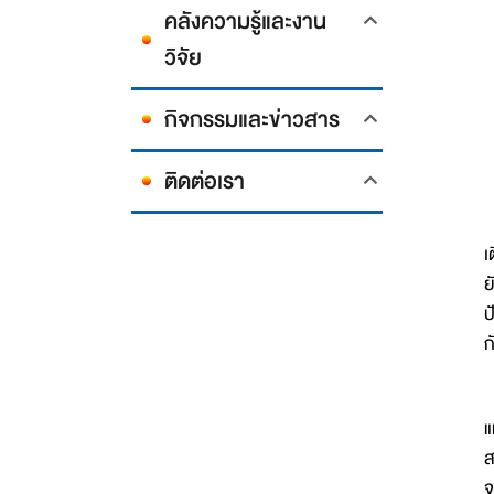
คลังความรู้และงาน
วิจัย
กิจกรรมและข่าวสาร
ติดต่อเรา
พ
เ
ย
ป
ก
ก
แ
ส
จ