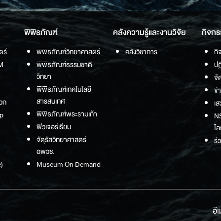
พิพิธภัณฑ์
คลังความรู้และงานวิจัย
กิจกร
ตร์
พิพิธภัณฑ์วิทยาศาสตร์
คลังวิชาการ
กิ
M
พิพิธภัณฑ์ธรรมชาติ
ปฏ
วิทยา
จั
พิพิธภัณฑ์เทคโนโลยี
ข่
สารสนเทศ
วก
เส
พิพิธภัณฑ์พระรามเก้า
p
NS
ฟิวเจอร์เรียม
โล
จัตุรัสวิทยาศาสตร์
ร่
อพวช.
)
Museum On Demand
อี