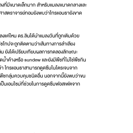
าะแมลงที่มีขนาดเล็กมาก สำหรับแมลงขนาดกลางและ
กนี้ศาสตราจารย์ทอมยังพบว่าไทรแอนธายังขาด
ลงแค่ไหน ดร.ลินได้นำแมลงวันที่ถูกเติมด้วย
โทปจะถูกติดตามว่าเส้นทางการลำเลียง
ลิน ยังได้เปรียบเทียบผลการทดลองลักษณะ
น้ำค้างหรือ sundew และยังมีพืชที่ไม่ใช่พืชกิน
บว่า ไทรแอนธาสามารถดูดซึมไนโตรเจนจาก
และพืชกลุ่มควบคุมชนิดอื่น นอกจากนี้ยังพบว่าขน
เป็นเอนไซม์ที่ช่วยในการดูดซึมฟอสเฟตจาก