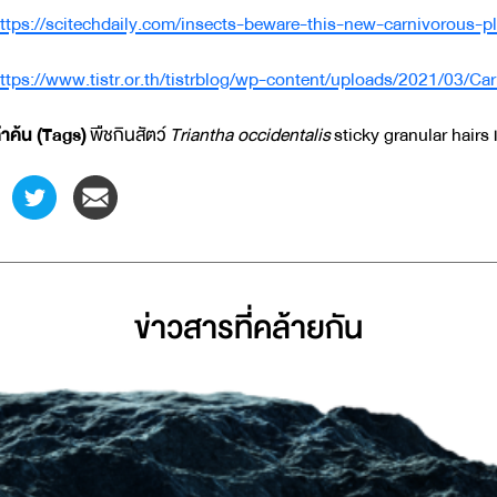
ttps://scitechdaily.com/insects-beware-this-new-carnivorous-p
ttps://www.tistr.or.th/tistrblog/wp-content/uploads/2021/03/Ca
ำค้น (
Tags)
พืชกินสัตว์
Triantha occidentalis
sticky granular hairs
ข่าวสารที่่คล้ายกัน