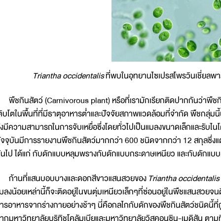
Triantha occidentalis
ที่พบในอุทยานไซเปรสโพรวินเชี่ยลพา
ืชกินสัตว์ (Carnivorous plant) หรือที่เรามักเรียกติดปากกันว่าพืช
ติบโตในพื้นที่ที่มีธาตุอาหารต่ำและปัจจัยสภาพแวดล้อมที่จำกัด พืชกลุ่
ังมีความสามารถในการจับเหยื่อซึ่งโดยทั่วไปเป็นแมลงขนาดเล็กและรับไน
ัจจุบันมีการรายงานพืชกินสัตว์มากกว่า 600 ชนิดจากกว่า 12 สกุลซึ่งแต่
ันไป ได้แก่ กับดักแบบหลุมพรางกับดักแบบกระดาษเหนียว และกับดักแบบต
้านที่แสนบอบบางและดอกสีขาวแสนสวยของ
Triantha occidentalis
มลงน้อยเหล่านี้ก็จะติดอยู่ในขนตุ่มเหนียวเล็กๆที่ซ่อนอยู่ในพืชแสนสวยจน
ารอาหารจากร่างกายอย่างช้าๆ นี่คือกลไกกับดักของพืชกินสัตว์ชนิดนี้ที
ากมหาวิทยาลัยบริทิชโคลัมเบียและมหาวิทยาลัยวิสคอนซิน-เมดิสัน ตาม