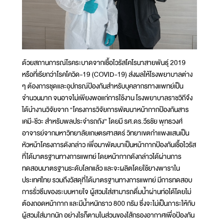
ด้วยสถานการณ์โรคระบาดจากเชื้อไวรัสโคโรนาสายพันธุ์ 2019
หรือที่เรียกว่าโรคโควิด-19 (COVID-19) ส่งผลให้โรงพยาบาลต่าง
ๆ ต้องการชุดและอุปกรณ์ป้องกันสำหรับบุคลากรทางแพทย์เป็น
จำนวนมาก จนอาจไม่เพียงพอแก่การใช้งาน โรงพยาบาลราชวิถีจึง
ได้นำงานวิจัยจาก “โครงการวิจัยการพัฒนาหน้ากากป้องกันสาร
เคมี-ชีวะ สำหรับพลประจำรถถัง” โดยมี รศ.ดร.วีรชัย พุทธวงศ์
อาจารย์จากมหาวิทยาลัยเกษตรศาสตร์ วิทยาเขตกำแพงแสนเป็น
หัวหน้าโครงการดังกล่าว เพื่อมาพัฒนาเป็นหน้ากากป้องกันเชื้อไวรัส
ที่ได้มาตรฐานทางการแพทย์ โดยหน้ากากดังกล่าวได้ผ่านการ
ทดสอบมาตรฐานระดับโลกแล้ว และจะผลิตโดยใช้ยางพาราใน
ประเทศไทย รวมถึงวัสดุที่ได้มาตรฐานทางการแพทย์ มีการทดสอบ
การรั่วซึมของระบบหายใจ ผู้สวมใส่สามารถดื่มน้ำผ่านท่อได้โดยไม่
ต้องถอดหน้ากาก และมีน้ำหนักราว 800 กรัม ซึ่งจะไม่เป็นภาระให้กับ
ผู้สวมใส่มากนัก อย่างไรก็ตามในส่วนของไส้กรองอากาศเพื่อป้องกัน