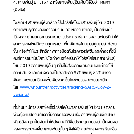
4. สายพันธุ์ B.1.167.2 หรือสายพันธุ์อินเดีย ให้ชื่อว่า เดลตา
(Delta)
โดยทั้ง 4 สายพันธุ์ดังกล่าว เป็นไวรัสโคโรนาสายพันธุ์ใหม่ 2019
กลายพันธุ์ที่ทางองค์การอนามัยโลกให้ความสำคัญเป็นอย่างยิ่ง
เนื่องจากส่งผลกระทบรุนแรงบางประการ เช่น การกลายพันธุ์ที่ทำให้
อาการของโรคมีความรุนแรงมากขึ้น ติดต่อในมนุษย์สู่มนุษย์ได้ง่าย
ขึ้น หรือทำให้ประสิทธิภาพการป้องกันโรคของวัคซีนลดต่ำลง ทั้งนี้
องค์การอนามัยโลกยังได้กำหนดชื่อเรียกให้ไวรัสโคโรนาสายพันธุ์
ใหม่ 2019 กลายพันธุ์อื่น ๆ ที่ยังไม่ส่งผลกระทบรุนแรง แต่ควรให้
ความสนใจ และระมัดระวังเป็นพิเศษอีก 6 สายพันธุ์ ซึ่งสามารถ
ติดตามรายละเอียดเพิ่มเติมจากเว็บไซต์ขององค์การอนามัย
โลก
www.who.int/en/activities/tracking-SARS-CoV-2-
variants/
ที่ผ่านมามีการเรียกชื่อเชื้อไวรัสโคโรนาสายพันธุ์ใหม่ 2019 กลาย
พันธุ์ ตามสถานที่แรกที่มีการตรวจพบ เช่น สายพันธุ์อินเดีย สาย
พันธุ์อังกฤษ เป็นต้น ทำให้ประเทศที่มีชื่อปรากฎถูกมองว่าเป็นต้นตอ
ของการระบาดเชื้อกลายพันธุ์นั้น ๆ จึงได้มีการกำหนดการเรียกชื่อ