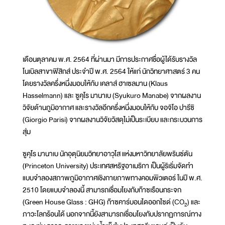
เดือนตุลาคม พ.ศ. 2564 ที่ผ่านมา มีการประกาศชื่อผู้ได้รับรางวัล
โนเบิลสาขาฟิสิกส์ ประจำปี พ.ศ. 2564 ให้แก่ นักวิทยาศาสตร์ 3 คน
โดยรางวัลครึ่งหนึ่งมอบให้กับ เคลาส์ ฮาเซลมาน (Klaus
Hasselmann) และ ซูคุโร มานาเบ (Syukuro Manabe) จากผลงาน
วิจัยด้านภูมิอากาศ และรางวัลอีกครึ่งหนึ่งมอบให้กับ จอจิโอ ปารีซิ
(Giorgio Parisi) จากผลงานวิจัยวัสดุไม่เป็นระเบียบ และกระบวนการ
สุ่ม
ซูคุโร มานาเบ นักอุตุนิยมวิทยาอาวุโส แห่งมหาวิทยาลัยพรินซ์ตัน
(Princeton University) ประเทศสหรัฐอาเมริกา เป็นผู้ริเริ่มจัดทำ
แบบจำลองสภาพภูมิอากาศเชิงกายภาพทางคอมพิวเตอร์ ในปี พ.ศ.
2510 โดยแบบจำลองนี้ สามารถเชื่อมโยงกับก๊าซเรือนกระจก
(Green House Glass : GHG) ก๊าซคาร์บอนไดออกไซด์ (CO
) และ
2
ภาวะโลกร้อนได้ นอกจากนี้ยังสามารถเชื่อมโยงกับปรากฏการณ์ทาง