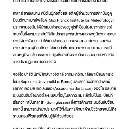
ทะเล เช่น การละลายของแผ่นน้ำแข็งในประเทศกรีนแลนด์ เป็นต้น
เคลาส์ ฮาเซลมาน หนึ่งในผู้ก่อตั้ง และอดีตผู้อำนวยการสถาบันอุตุ
นิยมวิทยาแมกซ์พลังค์ (Max Planck Institute for Meteorology)
ประเทศเยอรมัน ได้นำแบบจำลองของซูคุโรที่เชื่อมโยงปรากฏการณ์
ระยะสั้นซึ่งสามารถก่อให้เกิดปรากฏการณ์ทางสภาพภูมิอากาศระยะ
ยาวได้มาพัฒนา ทำให้แบบจำลองอากาศของเคลาส์สามารถคาด
การณ์ทางอุตุนิยมวิทยาได้แม่นยำขึ้น และสามารถแยกแยะสาเหตุที่
อุณหภูมิของชั้นบรรยากาศสูงขึ้นว่าเกิดจากกิจกรรมมนุษย์ หรือเกิด
จากปรากฏการณ์ธรรมชาติ
จอจิโอ ปารีซิ นักฟิสิกส์ชาวอิตาลี จากมหาวิทยาลัยซาเปียนซาแห่ง
โรม (Sapienza Università di Roma) และสถาบันวิทยาศาสตร์
แอกคาเดอเมีย เดอิ ลินเซอิ (Accademia dei Lincei ) จอจิโอ อธิบาย
ระบบอันซับซ้อนของโลหะผสมที่อยู่ในสภาวะแม่เหล็กไม่เป็นระเบียบที่
เรียกว่า “สปินกลาส” (Spin glasses) ซึ่งการศึกษาระบบอันซับซ้อน
เหล่านี้ สามารถนำมาประยุกต์ใช้ทั้งในการศึกษาด้านชีววิทยาจนไปถึง
ระบบคอมพิวเตอร์ที่เรียนรู้ได้ด้วยตัวเอง
แม้ผลงานของจอจิโอจะมีความแตกต่างจากนักวิทยาศาสตร์สองคน