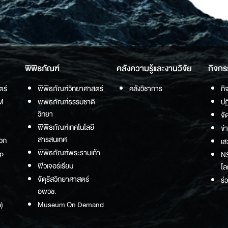
พิพิธภัณฑ์
คลังความรู้และงานวิจัย
กิจกร
ตร์
พิพิธภัณฑ์วิทยาศาสตร์
คลังวิชาการ
กิ
M
พิพิธภัณฑ์ธรรมชาติ
ปฏ
วิทยา
จั
พิพิธภัณฑ์เทคโนโลยี
ข่
สารสนเทศ
วก
เส
พิพิธภัณฑ์พระรามเก้า
p
NS
ฟิวเจอร์เรียม
โล
จัตุรัสวิทยาศาสตร์
ร่
อพวช.
)
Museum On Demand