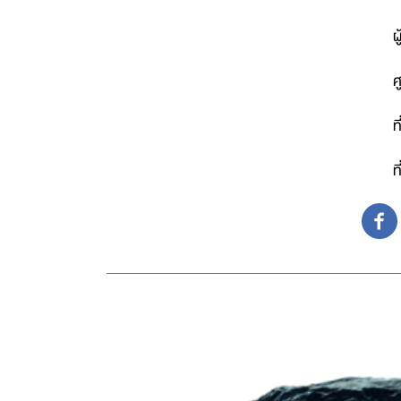
ผ
ศ
ท
ท