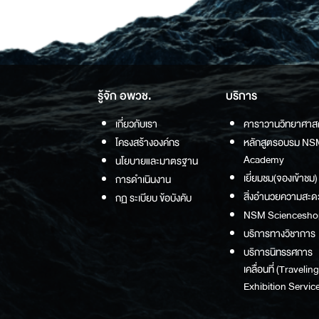
รู้จัก อพวช.
บริการ
เกี่ยวกับเรา
คาราวานวิทยาศาส
โครงสร้างองค์กร
หลักสูตรอบรม NS
Academy
นโยบายและมาตรฐาน
เยี่ยมชม(จองเข้าชม)
การดำเนินงาน
สิ่งอำนวยความสะด
กฏ ระเบียบ ข้อบังคับ
NSM Sciencesho
บริการทางวิชาการ
บริการนิทรรศการ
เคลื่อนที่ (Traveling
Exhibition Service