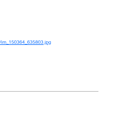
03/im_150364_635803.jpg