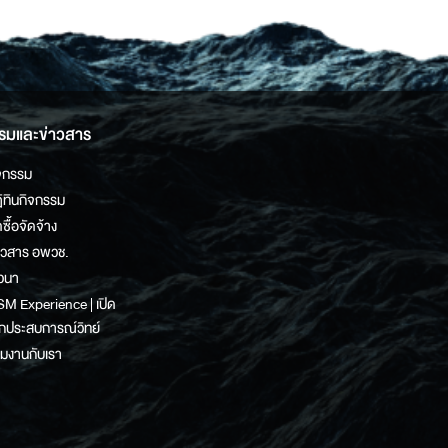
รมและข่าวสาร
จกรรม
ิทินกิจกรรม
ดซื้อจัดจ้าง
าวสาร อพวช.
วนา
M Experience | เปิด
กประสบการณ์วิทย์
วมงานกับเรา