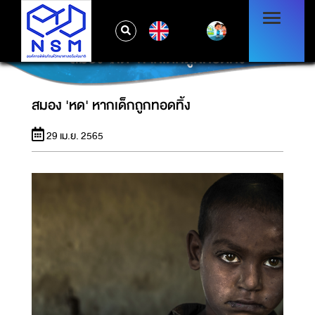
EN
สมอง 'หด' หากเด็กถูกทอดทิ้ง
สมอง 'หด' หากเด็กถูกทอดทิ้ง
29 เม.ย. 2565