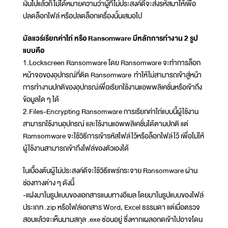
เงินไปแล้วก็ไม่ได้หมายความว่าผู้ที่ไม่ประสงค์ดีจะส่งรหัสมาให้เพื่อ
ปลดล็อกไฟล์ หรือปลดล็อกเครื่องนั้นเสมอไป
มัลแวร์เรียกค่าไถ่ หรือ Ransomware มีหลักการทำงาน 2 รูป
แบบคือ
1.Lockscreen Ransomware โดย Ransomware จะทำการล็อก
หน้าจอของอุปกรณ์ที่ติด Ransomware ทำให้ไม่สามารถเข้าสู่หน้า
การทำงานปกติของอุปกรณ์เพื่อเรียกใช้งานแอพพลิเคชั่นหรือเข้าถึง
ข้อมูลใด ๆ ได้
2.Files-Encrypting Ransomware การเรียกค่าไถ่แบบนี้ผู้ใช้งาน
สามารถใช้งานอุปกรณ์ และใช้งานแอพพลิเคชั่นได้ตามปกติ แต่
Ramsomware จะใช้วิธีการเข้ารหัสไฟล์ไว้หรือล็อกไฟล์ไว้ เพื่อไม่ให้
ผู้ใช้งานสามารถเข้าถึงไฟล์ของตัวเองได้
ในเบื้องต้นผู้ไม่ประสงค์ดีจะใช้วิธีแพร่กระจาย Ransomware ผ่าน
ช่องทางต่าง ๆ ดังนี้
-แฝงมาในรูปแบบของเอกสารแนบทางอีเมล โดยมาในรูปแบบของไฟล์
ประเภท .zip หรือไฟล์เอกสาร Word, Excel ธรรมดา แต่เมื่อตรวจ
สอบแล้วจะเห็นนามสกุล .exe ซ่อนอยู่ ซึ่งหากเผลอกดเข้าไปอาจโดน