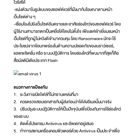
ไวรัสได้
-แฝงตัวมาในรูปแบบของซอฟต์แวร์ที่ฝังมากับโฆษณาตามหน้า
เว็บไซต์ต่าง ๆ
-เชื่อมโยงไปยังเว็บไซต์อันตรายและอาศัยช่องโหว่ของซอฟต์แวร์ โดย
ผู้ใช้งานสามารถตกเป็นเหยื่อได้โดยไม่ตั้งใจ เพียงแค่เข้าเยี่ยมชมหน้า
เว็บไซต์ที่ถูกผู้ไม่หวังดีเข้ามาควบคุม โดย Ransomware มักจะใช้
ประโยชน์จากข้อบกพร่องในด้านความปลอดภัยของเบราว์เซอร์,
แอพพลิเคชั่น หรือ ระบบปฏิบัติการ โดยช่องโหว่ที่พบมากที่สุดก็คือ
สื่อมัลติมีเดียประเภท Flash
แนวทางการป้องกัน
1. ระวังการเปิดไฟล์ที่ไม่ทราบแหล่งที่มา
2. ควรตรวจสอบเอกสารกับผู้ส่งก่อนว่าได้ส่งอีเมลนั้นมาจริง
3. ปรับปรุงระบบปฏิบัติการให้เป็นปัจจุบันเพื่อป้องกันการใช้ช่องโหว่
ของระบบ
4. ติดตั้งโปรแกรม Antivirus และอัพเดทอยู่เสมอ
5. ทำการสแกนเครื่องคอมพิวเตอร์ด้วย Antivirus เป็นประจำเพื่อ