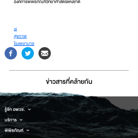
องค์การพิพิธภัณฑ์วิทยาศาสตร์แห่งชาติ
ai
สุขภาพ
โรงพยาบาล
ข่าวสารที่่คล้ายกัน
รู้จัก อพวช.
บริการ
พิพิธภัณฑ์