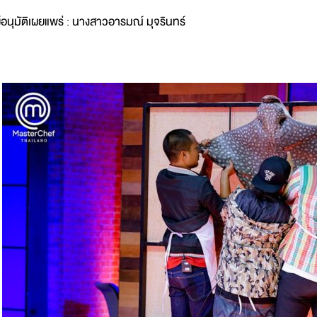
ู้อนุมัติเผยแพร่ : นางสาวอารมณ์ มุจรินทร์