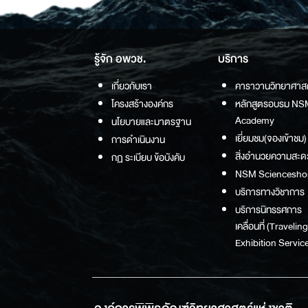
รู้จัก อพวช.
บริการ
เกี่ยวกับเรา
คาราวานวิทยาศาส
โครงสร้างองค์กร
หลักสูตรอบรม NS
Academy
นโยบายและมาตรฐาน
เยี่ยมชม(จองเข้าชม)
การดำเนินงาน
สิ่งอำนวยความสะด
กฏ ระเบียบ ข้อบังคับ
NSM Sciencesho
บริการทางวิชาการ
บริการนิทรรศการ
เคลื่อนที่ (Traveling
Exhibition Service