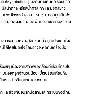
บนนก (Myliobatidae) มีลักษณะเด่นตือ รอยบาก
มีสีน้ำตาล หรือสีน้ำตาลเทา และมีจุดสีขาว
วามยาวตัวระหว่าง 80-150 ซม. ออกลูกเป็นตัว
ิเวณใกล้ผิวน้ำถึงใกล้พื้นท้องทะเลตามชายฝั่ง
นุรักษ์ของสัตว์ชนิดนี้ อยู่ในประเภทสิ่งมี
ี้ได้โดยไม่ตั้งใจ โดยอาจจะติดกับเครื่องมือ
ยๆ เนื่องจากสภาพแวดล้อมที่เสื่อมโทรมไป
ระเบนออกลูกจำนวนน้อย เมื่อเปรียบเทียบกับ
าเป็นห่วงสำหรับฉลามและกระเบน
ก และช่วยกันอนุรักษ์ฉลามและกระเบนของไทย