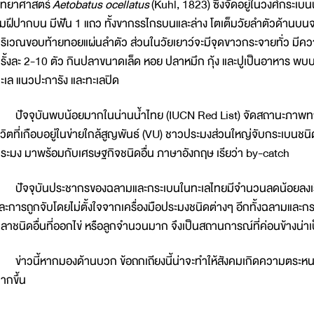
ิทยาศาสตร์
Aetobatus ocellatus
(Kuhl, 1823) ซึ่งจัดอยู่ในวงศ์กระเ
ิมฝีปากบน มีฟัน 1 แถว ทั้งขากรรไกรบนและล่าง โตเต็มวัยลำตัวด้านบนจะ
ริเวณขอบท้ายทอยแผ่นลำตัว ส่วนในวัยเยาว์จะมีจุดขาวกระจายทั่ว มีค
รั้งละ 2-10 ตัว กินปลาขนาดเล็ด หอย ปลาหมึก กุ้ง และปูเป็นอาหาร พบบร
ะเล แนวปะการัง และทะเลปิด
ัจจุบันพบน้อยมากในน่านน้ำไทย (IUCN Red List) จัดสถานะภาพทางการอ
ีวิตที่เกือบอยู่ในข่ายใกล้สูญพันธ์ (VU) ชาวประมงส่วนใหญ่จับกระเบนชนิดน
ระมง มาพร้อมกับเศรษฐกิจชนิดอื่น ภาษาอังกฤษ เรียว่า by-catch
ัจจุบันประชากรของฉลามและกระเบนในทะเลไทยมีจำนวนลดน้อยลงเรื่อง
ละการถูกจับโดยไม่ตั้งใจจากเครื่องมือประมงชนิดต่างๆ อีกทั้งฉลามและก
ลาชนิดอื่นที่ออกไข่ หรือลูกจำนวนมาก จึงเป็นสถานการณ์ที่ค่อนข้างน่
่าวนี้หากมองด้านบวก ข้อถกเถียงนี้น่าจะทำให้สังคมเกิดความตระหน
ากขึ้น