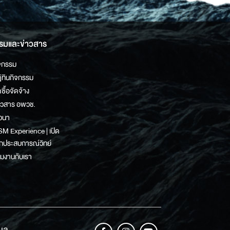
รมและข่าวสาร
จกรรม
ิทินกิจกรรม
ดซื้อจัดจ้าง
าวสาร อพวช.
วนา
M Experience | เปิด
กประสบการณ์วิทย์
วมงานกับเรา
เมล