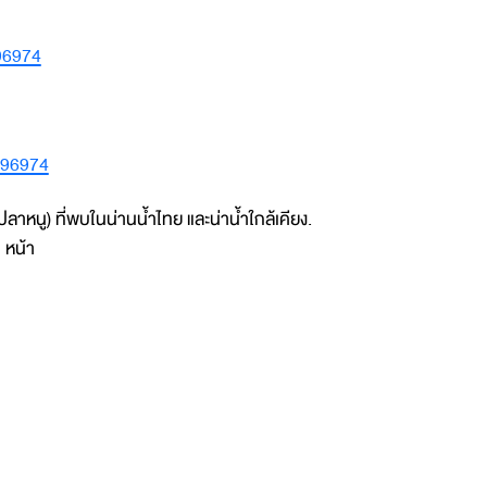
296974
296974
นู) ที่พบในน่านน้ำไทย และน่าน้ำใกล้เคียง.
 หน้า