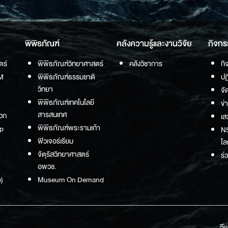
พิพิธภัณฑ์
คลังความรู้และงานวิจัย
กิจกร
ตร์
พิพิธภัณฑ์วิทยาศาสตร์
คลังวิชาการ
กิ
M
พิพิธภัณฑ์ธรรมชาติ
ปฏ
วิทยา
จั
พิพิธภัณฑ์เทคโนโลยี
ข่
สารสนเทศ
วก
เส
พิพิธภัณฑ์พระรามเก้า
p
NS
ฟิวเจอร์เรียม
โล
จัตุรัสวิทยาศาสตร์
ร่
อพวช.
)
Museum On Demand
อี