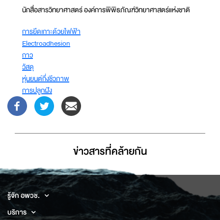
นักสื่อสารวิทยาศาสตร์ องค์การพิพิธภัณฑ์วิทยาศาสตร์แห่งชาติ
การยึดเกาะด้วยไฟฟ้า
Electroadhesion
กาว
วัสดุ
หุ่นยนต์กึ่งชีวภาพ
การปลูกฝัง
ข่าวสารที่่คล้ายกัน
รู้จัก อพวช.
บริการ