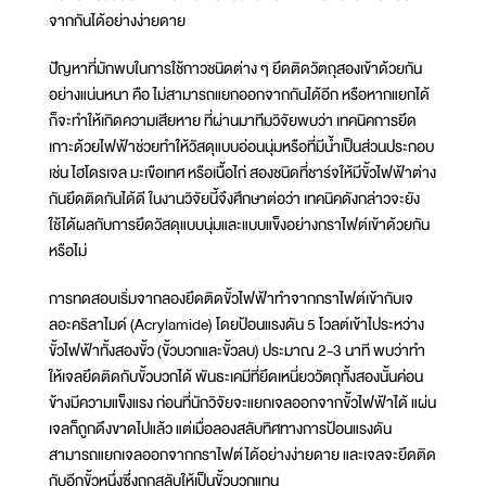
จากกันได้อย่างง่ายดาย
ปัญหาที่มักพบในการใช้กาวชนิดต่าง ๆ ยึดติดวัตถุสองเข้าด้วยกัน
อย่างแน่นหนา คือ ไม่สามารถแยกออกจากกันได้อีก หรือหากแยกได้
ก็จะทำให้เกิดความเสียหาย ที่ผ่านมาทีมวิจัยพบว่า เทคนิคการยึด
เกาะด้วยไฟฟ้าช่วยทำให้วัสดุแบบอ่อนนุ่มหรือที่มีน้ำเป็นส่วนประกอบ
เช่น ไฮโดรเจล มะเขือเทศ หรือเนื้อไก่ สองชนิดที่ชาร์จให้มีขั้วไฟฟ้าต่าง
กันยึดติดกันได้ดี ในงานวิจัยนี้จึงศึกษาต่อว่า เทคนิคดังกล่าวจะยัง
ใช้ได้ผลกับการยึดวัสดุแบบนุ่มและแบบแข็งอย่างกราไฟต์เข้าด้วยกัน
หรือไม่
การทดสอบเริ่มจากลองยึดติดขั้วไฟฟ้าทำจากกราไฟต์เข้ากับเจ
ลอะคริลาไมด์ (Acrylamide) โดยป้อนแรงดัน 5 โวลต์เข้าไประหว่าง
ขั้วไฟฟ้าทั้งสองขั้ว (ขั้วบวกและขั้วลบ) ประมาณ 2-3 นาที พบว่าทำ
ให้เจลยึดติดกับขั้วบวกได้ พันธะเคมีที่ยึดเหนี่ยววัตถุทั้งสองนั้นค่อน
ข้างมีความแข็งแรง ก่อนที่นักวิจัยจะแยกเจลออกจากขั้วไฟฟ้าได้ แผ่น
เจลก็ถูกดึงขาดไปแล้ว แต่เมื่อลองสลับทิศทางการป้อนแรงดัน
สามารถแยกเจลออกจากกราไฟต์ได้อย่างง่ายดาย และเจลจะยึดติด
กับอีกขั้วหนึ่งซึ่งถูกสลับให้เป็นขั้วบวกแทน