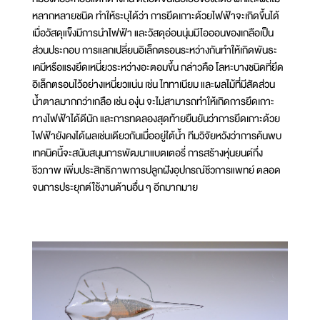
หลากหลายชนิด ทำให้ระบุได้ว่า การยึดเกาะด้วยไฟฟ้าจะเกิดขึ้นได้
เมื่อวัสดุแข็งมีการนำไฟฟ้า และวัสดุอ่อนนุ่มมีไอออนของเกลือเป็น
ส่วนประกอบ การแลกเปลี่ยนอิเล็กตรอนระหว่างกันทำให้เกิดพันธะ
เคมีหรือแรงยึดเหนี่ยวระหว่างอะตอมขึ้น กล่าวคือ โลหะบางชนิดที่ยึด
อิเล็กตรอนไว้อย่างเหนี่ยวแน่น เช่น ไททาเนียม และผลไม้ที่มีสัดส่วน
น้ำตาลมากกว่าเกลือ เช่น องุ่น จะไม่สามารถทำให้เกิดการยึดเกาะ
ทางไฟฟ้าได้ดีนัก และการทดลองสุดท้ายยืนยันว่าการยึดเกาะด้วย
ไฟฟ้ายังคงได้ผลเช่นเดียวกันเมื่ออยู่ใต้น้ำ ทีมวิจัยหวังว่าการค้นพบ
เทคนิคนี้จะสนับสนุนการพัฒนาแบตเตอรี่ การสร้างหุ่นยนต์กึ่ง
ชีวภาพ เพิ่มประสิทธิภาพการปลูกฝังอุปกรณ์ชีวการแพทย์ ตลอด
จนการประยุกต์ใช้งานด้านอื่น ๆ อีกมากมาย