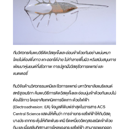
ทีมวิศวกรค้นพบวิธีติดวัสดุแข็งและอ่อนเข้าด้วยกันอย่างแน่นหนา
โดยไม่ต้องพึ่งกาว แกะออกได้ง่าย ไม่ทำลายพื้นผิว หวังสนับสนุนการ
พัฒนาหุ่นยนต์กึ่งชีวภาพ การปลูกฝังวัสดุชีวการแพทย์ และ
แบตเตอรี่
ทีมวิจัยด้านวิศวกรรมเคมีและชีวการแพทย์ มหาวิทยาลัยแมริแลนด์
สหรัฐอเมริกา ค้นพบวิธีการติดวัสดุแข็งและอ่อนนุ่มเข้าด้วยกันแบบไม่
ต้องใช้กาว โดยอาศัยเทคนิคการยึดเกาะด้วยไฟฟ้า
(Electroadhesion: EA) ข้อมูลตีพิมพ์ล่าสุดในวารสาร ACS
Central Science แสดงให้เห็นว่า การจ่ายกระแสไฟฟ้าให้กับวัสดุ
บางประเภทกระตุ้นให้เกิดพันธะเคมี ยึดเหนี่ยววัตถุสองชนิดเข้าด้วย
กัน และเมื่อสลับทิศทางการไหลของกระแสไฟฟ้า สามารถแยกออก