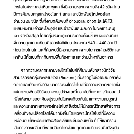
ไทรโลไบต์จากกลุ่มหินตะรุเตา ซึ่งมีความหลากหลายถึง 42 ชนิด โดย
มีการค้นพบสกุลใหม่ของโลก 1 สกุล และชนิดพันธุ์ใหม่ของโลก
จำนวน 25 ชนิด ซึ่งทั้งหมดค้นพบที่ อ่าวมอและ อ่าวตะโละโต๊ะโป๊ะ
แหลมหินงาม อ่าวตะโละอุดัง และอ่าวพันเตมะละกา ในเขตเกาะตะรุ
เตา จังหวัดสตูล โดยกลุ่มหินตะรุเตาประกอบด้วยชั้นหินตะกอนทะเล
ตื้นอายุยุคแคมเบรียนถึงออร์โดวิเชียน ประมาณ 540 – 440 ล้านปี
ก่อน โดยไทนโลไบต์ที่ค้นพบนี้มีความหลากหลายในการดำรงชีวิตและ
หากิน มีทั้งแบบที่หากินตามพื้นท้องทะเล และว่ายน้ำหากินอาหาร
จากความหลากหลายของไทรโลไบต์ที่ค้นพบดังกล่าวนักวิจัย
สามารถจัดกลุ่มเขตสิ่งมีชีวิต (Biozone) ที่ปรากฏในช่วงระยะเวลาดัง
กล่าว และศึกษาถึงวิวัฒนาการของไทรโลไบต์ที่มีความหลากหลายซึ่ง
แต่ละสายพันธ์มีวิวัฒนาการรูปร่างและถิ่นอาศัยที่แตกต่างกันออกไป
เพื่อให้สามารถอาศัยอยู่ร่วมกันในเขตเดียวกันไป และความสมบูรณ์
และความหลากหลายของไทรโลไบต์ยังช่วยให้นักธรณีวิทยาเข้าใจการ
เคลื่อนที่ของเปลือกโลกได้มากยิ่งขึ้น โดยเฉพาะไทรโลไบต์ที่มีความ
เหมือนกับที่เขตประเทศออสเตรเลียและจีนตอนเหนือ ทำให้เราทราบ
เส้นทางการเคลื่อนที่ของเปลือกโลกตั้งแต่ยุคแคมเบรียนจนถึงปัจจุบัน