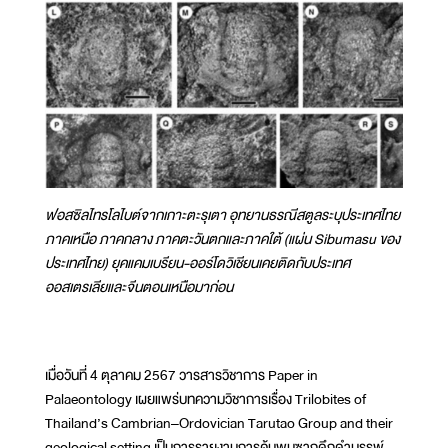
ฟอสซิลไทรโลไบต์จากเกาะตะรุเตา อุทยานธรณีสตูลระบุประเทศไทย
ภาคเหนือ ภาคกลาง ภาคตะวันตกและภาคใต้ (แผ่น Sibumasu ของ
ประเทศไทย) ยุคแคมเบรียน-ออร์โดวิเชียนเคยติดกับประเทศ
ออสเตรเลียและจีนตอนเหนือมาก่อน
เมื่อวันที่ 4 ตุลาคม 2567 วารสารวิชาการ Paper in
Palaeontology เผยแพร่บทความวิชาการเรื่อง Trilobites of
Thailand’s Cambrian–Ordovician Tarutao Group and their
geological setting เป็นการรายงานการค้นพบซากดึกดำบรรพ์