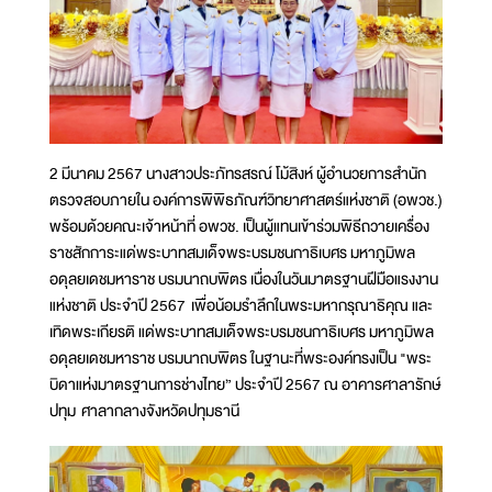
2 มีนาคม 2567 นางสาวประภัทรสรณ์ โม้สิงห์ ผู้อำนวยการสำนัก
ตรวจสอบภายใน องค์การพิพิธภัณฑ์วิทยาศาสตร์แห่งชาติ (อพวช.)
พร้อมด้วยคณะเจ้าหน้าที่ อพวช. เป็นผู้แทนเข้าร่วมพิธีถวายเครื่อง
ราชสักการะแด่พระบาทสมเด็จพระบรมชนกาธิเบศร มหาภูมิพล
อดุลยเดชมหาราช บรมนาถบพิตร เนื่องในวันมาตรฐานฝีมือแรงงาน
แห่งชาติ ประจำปี 2567 เพื่อน้อมรำลึกในพระมหากรุณาธิคุณ และ
เทิดพระเกียรติ แด่พระบาทสมเด็จพระบรมชนกาธิเบศร มหาภูมิพล
อดุลยเดชมหาราช บรมนาถบพิตร ในฐานะที่พระองค์ทรงเป็น "พระ
บิดาแห่งมาตรฐานการช่างไทย” ประจำปี 2567 ณ อาคารศาลารักษ์
ปทุม ศาลากลางจังหวัดปทุมธานี