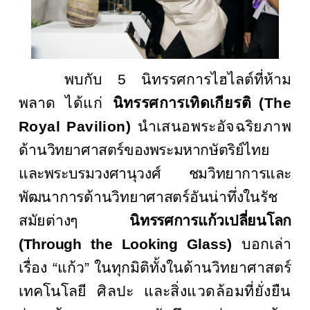
พบกับ
5 นิทรรศการไฮไลต์ที่ห้าม
พลาด
ได้แก่
นิทรรศการเทิดเกียรติ
(
The
Royal Pavilion)
นำเสนอพระอัจฉริยภาพ
ด้าน
วิทยาศาสตร์ของพระมหากษัตริย์ไทย
และพระบรมวงศานุวงศ์
ชมวิทยาการและ
พัฒนาการด้านวิทยาศาสตร์อันน่าทึ่งในรัช
สมัยต่างๆ
นิทรรศการแก้วเปลี่ยนโลก
(Through the Looking
Glass)
บอกเล่า
เรื่อง “แก้ว” ในทุกมิติทั้งในด้านวิทยาศาสตร์
เทคโนโลยี
ศิลปะ
และ
สิ่งแวดล้อมที่ยั่งยืน