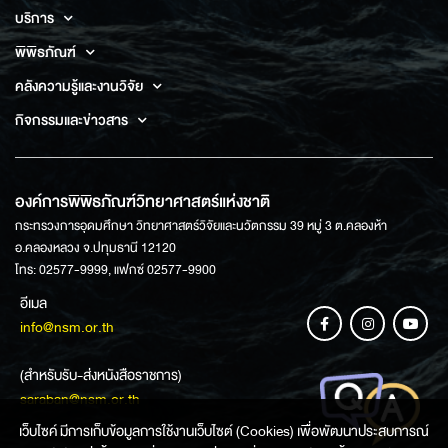
บริการ
พิพิธภัณฑ์
คลังความรู้และงานวิจัย
กิจกรรมและข่าวสาร
องค์การพิพิธภัณฑ์วิทยาศาสตร์แห่งชาติ
กระทรวงการอุดมศึกษา วิทยาศาสตร์วิจัยและนวัตกรรม 39 หมู่ 3 ต.คลองห้า
อ.คลองหลวง จ.ปทุมธานี 12120
โทร: 02577-9999, แฟกซ์ 02577-9900
อีเมล
info@nsm.or.th
(สำหรับรับ-ส่งหนังสือราชการ)
saraban@nsm.or.th
เว็บไซค์ มีการเก็บข้อมูลการใช้งานเว็บไซต์ (Cookies) เพื่อพัฒนาประสบการณ์