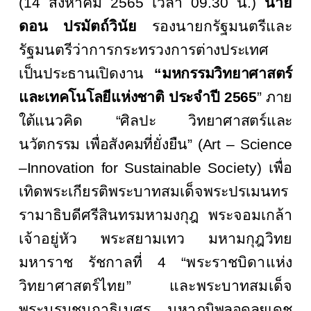
(14 สิงหาคม 2565 เวลา 09.30 น.)
นาย
ดอน ปรมัตถ์วินัย
รองนายกรัฐมนตรีและ
รัฐมนตรีว่าการกระทรวงการ
ต่างประเทศ
เป็นประธานเปิดงาน
“มหกรรมวิทยาศาสตร์
และเทคโนโลยีแห่งชาติ ประจำปี
2565
” ภาย
ใต้
แนวคิด
“ศิลปะ วิทยาศาสตร์และ
นวัตกรรม เพื่อสังคมที่ยั่งยืน” (Art – Science
–Innovation for Sustainable
Society) เพื่อ
เทิดพระเกียรติพระบาทสมเด็จพระปรเมนทร
รามาธิบดีศรีสินทรมหามงกุฎ พระจอมเกล้า
เจ้าอยู่หัว พระสยามเทว
มหามกุฎวิทย
มหาราช รัชกาลที่ 4 “พระราชบิดาแห่ง
วิทยาศาสตร์ไทย” และ
พระบาทสมเด็จ
พระบรมชนกาธิเบศร มหา
ภูมิพลอดุลย
เดช