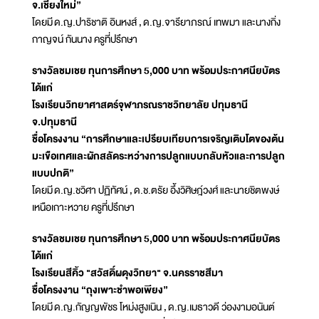
จ.เชียงใหม่”
โดยมี ด.ญ.ปาริชาติ อินหงส์ , ด.ญ.จารียาภรณ์ เทพมา และนางกิ่ง
กาญจน์ กันนาง ครูที่ปรึกษา
รางวัลชมเชย ทุนการศึกษา 5,000 บาท พร้อมประกาศนียบัตร
ได้แก่
โรงเรียนวิทยาศาสตร์จุฬาภรณราชวิทยาลัย ปทุมธานี
จ.ปทุมธานี
ชื่อโครงงาน “การศึกษาและเปรียบเทียบการเจริญเติบโตของต้น
มะเขือเทศและผักสลัดระหว่างการปลูกแบบกลับหัวและการปลูก
แบบปกติ”
โดยมี ด.ญ.ชวิศา ปฏิทัศน์ , ด.ช.ตรัย อึ้งวิศิษฎ์วงศ์ และนายชิตพงษ์
เหนือเกาะหวาย ครูที่ปรึกษา
รางวัลชมเชย ทุนการศึกษา 5,000 บาท พร้อมประกาศนียบัตร
ได้แก่
โรงเรียนสีคิ้ว "สวัสดิ์ผดุงวิทยา" จ.นครราชสีมา
ชื่อโครงงาน “ถุงเพาะชำพอเพียง”
โดยมี ด.ญ.กัญญพัชร โหม่งสูงเนิน , ด.ญ.เมธาวดี ว่องงามอนันต์