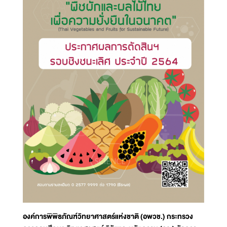
องค์การพิพิธภัณฑ์วิทยาศาสตร์แห่งชาติ (อพวช.) กระทรวง