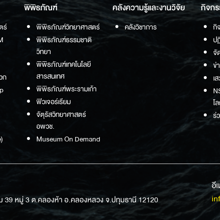
พิพิธภัณฑ์
คลังความรู้และงานวิจัย
กิจกร
ตร์
พิพิธภัณฑ์วิทยาศาสตร์
คลังวิชาการ
กิ
M
พิพิธภัณฑ์ธรรมชาติ
ปฏ
วิทยา
จั
พิพิธภัณฑ์เทคโนโลยี
ข่
สารสนเทศ
วก
เส
พิพิธภัณฑ์พระรามเก้า
p
NS
ฟิวเจอร์เรียม
โล
จัตุรัสวิทยาศาสตร์
ร่
อพวช.
)
Museum On Demand
อี
in
ม 39 หมู่ 3 ต.คลองห้า อ.คลองหลวง จ.ปทุมธานี 12120