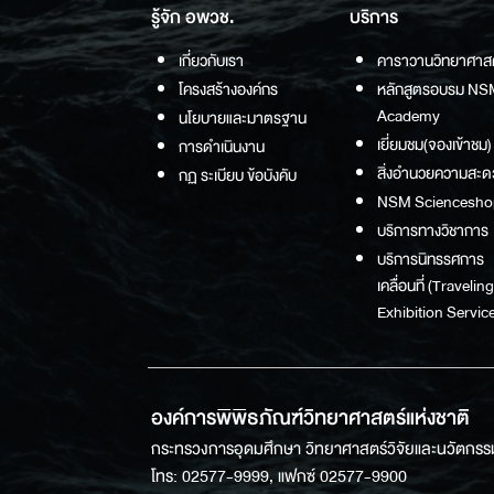
รู้จัก อพวช.
บริการ
เกี่ยวกับเรา
คาราวานวิทยาศาส
โครงสร้างองค์กร
หลักสูตรอบรม NS
Academy
นโยบายและมาตรฐาน
เยี่ยมชม(จองเข้าชม)
การดำเนินงาน
สิ่งอำนวยความสะด
กฏ ระเบียบ ข้อบังคับ
NSM Sciencesho
บริการทางวิชาการ
บริการนิทรรศการ
เคลื่อนที่ (Traveling
Exhibition Service
องค์การพิพิธภัณฑ์วิทยาศาสตร์แห่งชาติ
กระทรวงการอุดมศึกษา วิทยาศาสตร์วิจัยและนวัตกรร
โทร: 02577-9999, แฟกซ์ 02577-9900