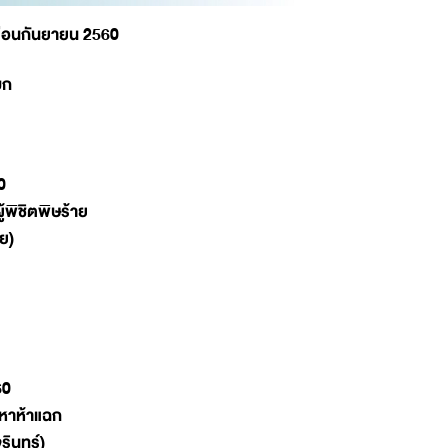
ดือนกันยายน 2560
บก
0
พิชิตพิษร้าย
ย)
60
่หาห้าแฉก
รินทร์)