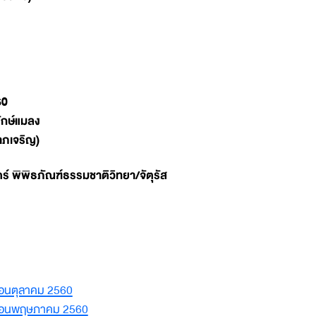
60
ักษ์แมลง
าภเจริญ)
 พิพิธภัณฑ์ธรรมชาติวิทยา/จัตุรัส
ือนตุลาคม 2560
เดือนพฤษภาคม 2560