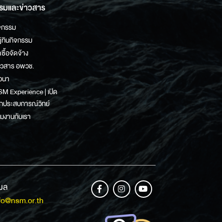
รมและข่าวสาร
จกรรม
ิทินกิจกรรม
ดซื้อจัดจ้าง
าวสาร อพวช.
วนา
M Experience | เปิด
กประสบการณ์วิทย์
วมงานกับเรา
เมล
fo@nsm.or.th