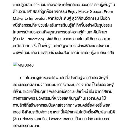
การปลูกฝังเยาวชนอนาคตของชาติให้เกิดกระบวนการเรียนรู้พื้นฐาน
ด้านวิทยาศาสตร์ที่ถูกต้อง กิจกรรม Enjoy Maker Space : From
Maker to Innovator: จากสิ่งประดิษฐ์ สู่วิถีคิดนวัตกรรม เป็นอีก
หนึ่งกิจกรรมที่จะช่วยส่งเสริมการเรียนรู้ให้เกิดขึ้นอย่างเป็นรูปธรรม
โดยการนำแนวความคิดบูรณาการองค์ความรู้ด้านสะเต็มศึกษา
(STEM Education) ได้แก่ วิทยาศาสตร์ เทคโนโลยี วิศวกรรมและ
คณิตศาสตร์ ซึ่งเป็นพื้นฐานสำคัญของการดำรงชีวิตและประกอบ
อาชีพในอนาคต มาเสริมสร้างประสบการณ์การเรียนรู้ตามอัธยาศัย
ภายในงานผู้เข้าชมจะได้พบกับสิ่งประดิษฐ์ของนักประดิษฐ์ที่
สร้างสรรค์ผลงานจากจินตนาการของตนเอง จนเกิดเป็นสิ่งประดิษฐ์
ที่เข้ามาช่วยแก้ไขปัญหา พร้อมทั้งมีความแปลกใหม่ เช่น อากาศยาน
ทางการเกษตร นวัตกรรมที่จะช่วยลดต้นทุนด้านแรงงานคน ไม้
กายสิทธิ์ที่สร้างจากแรงบันดาลใจจากภาพยนตร์เรื่องแฮร์รี่ พอต
เตอร์ ซึ่งสิ่งประดิษฐ์ต่าง ๆ เหล่านี้ได้นำเทคโนโลยีเครื่องพิมพ์สามมิติ
(3D Printer) และเครื่อง Laser cutter มาเป็นส่วนประกอบในการ
สร้างสรรค์ผลงาน