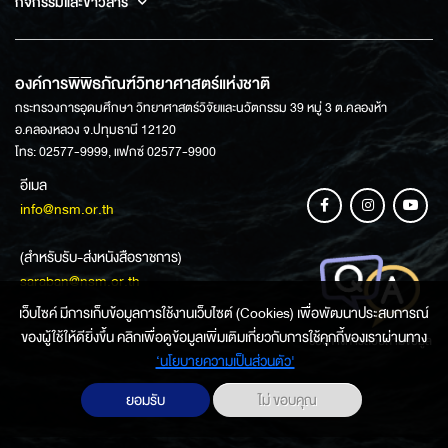
กิจกรรมและข่าวสาร
องค์การพิพิธภัณฑ์วิทยาศาสตร์แห่งชาติ
กระทรวงการอุดมศึกษา วิทยาศาสตร์วิจัยและนวัตกรรม 39 หมู่ 3 ต.คลองห้า
อ.คลองหลวง จ.ปทุมธานี 12120
โทร: 02577-9999, แฟกซ์ 02577-9900
อีเมล
info@nsm.or.th
(สำหรับรับ-ส่งหนังสือราชการ)
saraban@nsm.or.th
เว็บไซค์ มีการเก็บข้อมูลการใช้งานเว็บไซต์ (Cookies) เพื่อพัฒนาประสบการณ์
ของผู้ใช้ให้ดียิ่งขึ้น คลิกเพื่อดูข้อมูลเพิ่มเติมเกี่ยวกับการใช้คุกกี้ของเราผ่านทาง
ช่องทางการสอบถามข้อมูล
‘นโยบายความเป็นส่วนตัว'
ยอมรับ
ไม่ ขอบคุณ