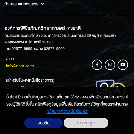
กิจกรรมและข่าวสาร
องค์การพิพิธภัณฑ์วิทยาศาสตร์แห่งชาติ
กระทรวงการอุดมศึกษา วิทยาศาสตร์วิจัยและนวัตกรรม 39 หมู่ 3 ต.คลองห้า
อ.คลองหลวง จ.ปทุมธานี 12120
โทร: 02577-9999, แฟกซ์ 02577-9900
อีเมล
info@nsm.or.th
(สำหรับรับ-ส่งหนังสือราชการ)
saraban@nsm.or.th
เว็บไซค์ มีการเก็บข้อมูลการใช้งานเว็บไซต์ (Cookies) เพื่อพัฒนาประสบการณ์
ของผู้ใช้ให้ดียิ่งขึ้น คลิกเพื่อดูข้อมูลเพิ่มเติมเกี่ยวกับการใช้คุกกี้ของเราผ่านทาง
ช่องทางการสอบถามข้อมูล
‘นโยบายความเป็นส่วนตัว'
ยอมรับ
ไม่ ขอบคุณ