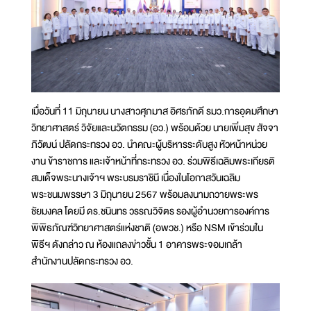
เมื่อวันที่ 11 มิถุนายน นางสาวศุภมาส อิศรภักดี รมว.การอุดมศึกษา
วิทยาศาสตร์ วิจัยและนวัตกรรม (อว.) พร้อมด้วย นายเพิ่มสุข สัจจา
ภิวัฒน์ ปลัดกระทรวง อว. นำคณะผู้บริหารระดับสูง หัวหน้าหน่วย
งาน ข้าราชการ และเจ้าหน้าที่กระทรวง อว. ร่วมพิธีเฉลิมพระเกียรติ
สมเด็จพระนางเจ้าฯ พระบรมราชินี เนื่องในโอกาสวันเฉลิม
พระชนมพรรษา 3 มิถุนายน 2567 พร้อมลงนามถวายพระพร
ชัยมงคล โดยมี ดร.ชนินทร วรรณวิจิตร รองผู้อำนวยการองค์การ
พิพิธภัณฑ์วิทยาศาสตร์แห่งชาติ (อพวช.) หรือ NSM เข้าร่วมใน
พิธีฯ ดังกล่าว ณ ห้องแถลงข่าวชั้น 1 อาคารพระจอมเกล้า
สำนักงานปลัดกระทรวง อว.