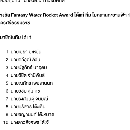
ู้ควบคุมทีม : นายวัฒนา ถนอมศักดิ์
างวัล
Fantasy Water Rocket Award ได้แก่ ทีม โมคลานทะยานฟ้า 
ครศรีธรรมราช
มาชิกในทีม ได้แก่
นายเมธา มะหมัน
นายกวีวุฒิ ลิวัน
นายนัฐภัทร์ นาอุดม
นายวิชิต จำปีพันธ์
นายณภัทร เพชรานนท์
นายวิชัย คุ้มเดช
นายรังสิมันตุ์ จันมณี
นายบุรัสกร โต๊ะเด็น
นายชญานนท์ โต๊ะหมาด
นางสาวสัจจพร โต๊ะจิ