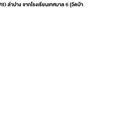
VID ลำปาง จาก
โรงเรียนเทศบาล 6 (วัดป่า
ง