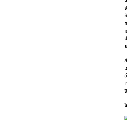
ว
ร
ท
ก
เ
ป
ร
ส
โ
อ
แ
ย
โ