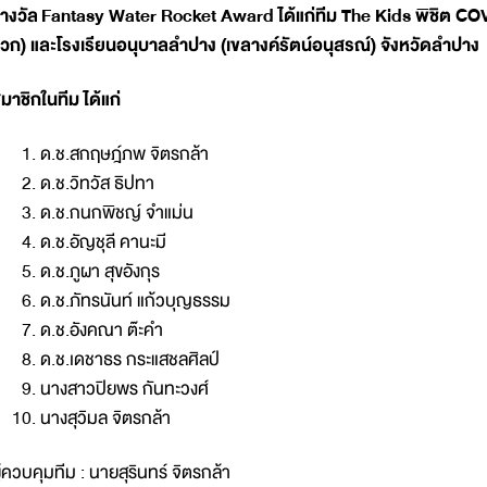
างวัล
Fantasy Water Rocket Award ได้แก่ทีม The Kids พิชิต CO
วก) และโรงเรียนอนุบาลลำปาง (เขลางค์รัตน์อนุสรณ์) จังหวัดลำปา
มาชิกในทีม ได้แก่
ด.ช.สกฤษฎ์ภพ จิตรกล้า
ด.ช.วิทวัส ธิปทา
ด.ช.กนกพิชญ์ จำแม่น
ด.ช.อัญชุลี คานะมี
ด.ช.ภูผา สุขอังกุร
ด.ช.ภัทรนันท์ แก้วบุญธรรม
ด.ช.อังคณา ต๊ะคำ
ด.ช.เดชาธร กระแสชลศิลป์
นางสาวปิยพร กันทะวงศ์
นางสุวิมล จิตรกล้า
ู้ควบคุมทีม : นายสุรินทร์ จิตรกล้า