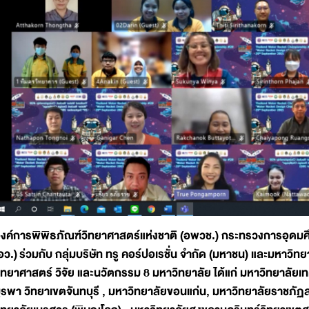
งค์การพิพิธภัณฑ์วิทยาศาสตร์แห่งชาติ (อพวช.) กระทรวงการอุดมศ
อว.)
ร่วมกับ กลุ่มบริษัท ทรู คอร์ปอเรชั่น จำกัด (มหาชน) และมหาว
ิทยาศาสตร์ วิจัย และนวัตกรรม 8 มหาวิทยาลัย ได้แก่ มหาวิทยาลัยเ
ูรพา วิทยาเขตจันทบุรี , มหาวิทยาลัยขอนแก่น, มหาวิทยาลัยราชภัฏสก