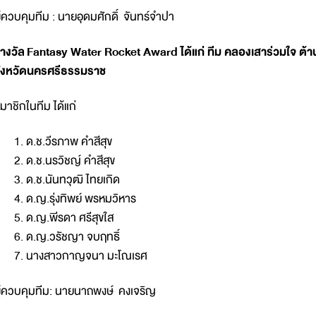
ู้ควบคุมทีม : นายอุดมศักดิ์ จันทร์จำปา
างวัล
Fantasy Water Rocket Award ได้แก่ ทีม คลองเสาร่วมใจ ต้า
จังหวัดนครศรีธรรมราช
มาชิกในทีม ได้แก่
ด.ช.วีรภาพ คำสีสุข
ด.ช.นรวิชญ์ คำสีสุข
ด.ช.นันทวุฒิ ไทยเกิด
ด.ญ.รุ่งทิพย์ พรหมวิหาร
ด.ญ.พีรดา ศรีสุขใส
ด.ญ.วรัชญา จบฤทธิ์
นางสาวกาญจนา มะโณเรศ
ู้ควบคุมทีม: นายนาถพงษ์ คงเจริญ