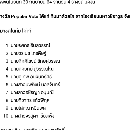
ข่งขันในวันที่ 30 กันยายน 64 จำนวน 4 รางวัล มีดังนี้
างวัล
Popular Vote ได้แก่ ทีมมาด้วยใจ จากโรงเรียนมหาวชิราวุธ จั
มาชิกในทีม ได้แก่
นายยศกร อินสุวรรณ์
นายวรเมธ ไกรดิษฐ์
นายกิตติโรจน์ รักษ์สุวรรณ
นายภควิทย์ สุวรรณโณ
นายภูเทพ อินจันทร์ศรี
นางสาวนพรัตน์ นวลจันทร์
นางสาวอชิรญา อนุมณี
นายทิวากร แก้วพิกุล
นายโสภณ หมื่นพล
นางสาวจิรสุดา เรืองเพ็ง