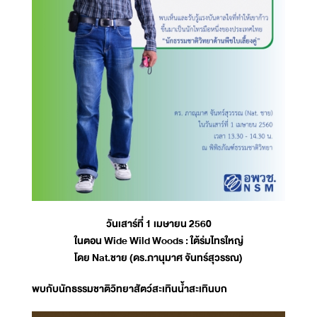
วันเสาร์ที่ 1 เมษายน 2560
ในตอน Wide Wild Woods : ใต้ร่มไทรใหญ่
โดย Nat.ชาย (ดร.ภานุมาศ จันทร์สุวรรณ)
พบกับนักธรรมชาติวิทยาสัตว์สะเทินน้ำสะเทินบก