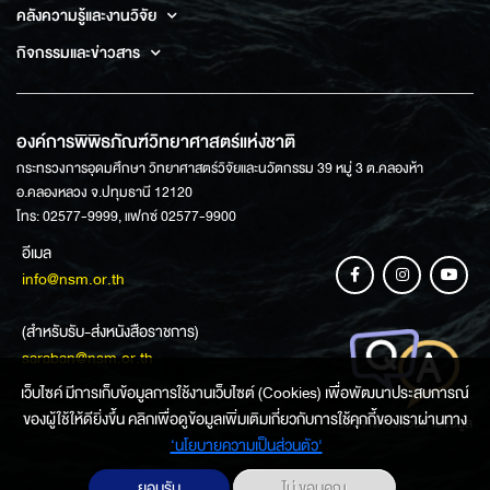
คลังความรู้และงานวิจัย
กิจกรรมและข่าวสาร
องค์การพิพิธภัณฑ์วิทยาศาสตร์แห่งชาติ
กระทรวงการอุดมศึกษา วิทยาศาสตร์วิจัยและนวัตกรรม 39 หมู่ 3 ต.คลองห้า
อ.คลองหลวง จ.ปทุมธานี 12120
โทร: 02577-9999, แฟกซ์ 02577-9900
อีเมล
info@nsm.or.th
(สำหรับรับ-ส่งหนังสือราชการ)
saraban@nsm.or.th
เว็บไซค์ มีการเก็บข้อมูลการใช้งานเว็บไซต์ (Cookies) เพื่อพัฒนาประสบการณ์
ของผู้ใช้ให้ดียิ่งขึ้น คลิกเพื่อดูข้อมูลเพิ่มเติมเกี่ยวกับการใช้คุกกี้ของเราผ่านทาง
ช่องทางการสอบถามข้อมูล
‘นโยบายความเป็นส่วนตัว'
ยอมรับ
ไม่ ขอบคุณ