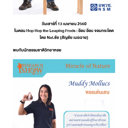
วันเสาร์ที่ 13 เมษายน 2560
ในตอน Hop Hop the Leaping Frods : อ๊อบ อ๊อบ จอมกระโดด
โดย Nat.ชัย (สัญชัย เมฆฉาย)
พบกับนักธรรมชาติวิทยาหอย