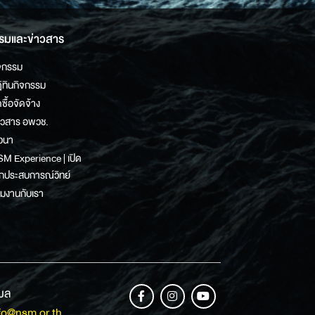
รมและข่าวสาร
จกรรม
ิทินกิจกรรม
ดซื้อจัดจ้าง
าวสาร อพวช.
วนา
M Experience | เปิด
กประสบการณ์วิทย์
วมงานกับเรา
เมล
fo@nsm.or.th