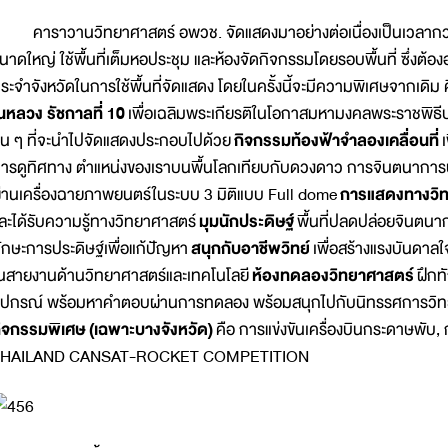
าราวานวิทยาศาสตร์ อพวช. จัดแสดงมาอย่างต่อเนื่องเป็นเวลากว่า
นาดใหญ่ ใช้พื้นที่เต็มหอประชุม และห้องจัดกิจกรรมโดยรอบพื้นที่ ซึ่งต้
ระจำจังหวัดในการใช้พื้นที่จัดแสดง โดยในครั้งนี้จะมีความพิเศษจากเดิม
นหลวง รัชกาลที่ 10
เพื่อเฉลิมพระเกียรติในโอกาสมหามงคลพระราชพิธี
ื่น ๆ ที่จะนำไปจัดแสดงประกอบไปด้วย
กิจกรรมท้องฟ้าจำลองเคลื่อนที่
เ
ารดูทิศทาง ตำแหน่งของเราบนพื้นโลกเทียบกับดวงดาว การจินตนาการบ
่านเครื่องฉายภาพยนตร์ในระบบ 3 มิติแบบ Full dome
การแสดงทางวิ
ละได้รับความรู้ทางวิทยาศาสตร์
มุมนักประดิษฐ์
พื้นที่ปลดปล่อยจินตนากา
ักษะการประดิษฐ์เพื่อแก้ปัญหา
สนุกกับอาชีพวิทย์
เพื่อสร้างแรงบันดาลใจใ
นสายงานด้านวิทยาศาสตร์และเทคโนโลยี
ห้องทดลองวิทยาศาสตร์
ฝึกท
ุปกรณ์ พร้อมหาคำตอบผ่านการทดลอง พร้อมสนุกไปกับนิทรรศการวิทยาศ
ิจกรรมพิเศษ (เฉพาะบางจังหวัด)
คือ การแข่งขันเครื่องบินกระดาษพับ,
THAILAND CANSAT-ROCKET COMPETITION