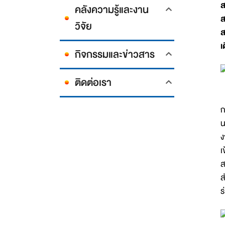
ส
คลังความรู้และงาน
ส
วิจัย
ส
เ
กิจกรรมและข่าวสาร
ติดต่อเรา
ผ
ก
น
ง
เ
ส
ส
ร