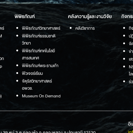
พิพิธภัณฑ์
คลังความรู้และงานวิจัย
กิจกร
ตร์
พิพิธภัณฑ์วิทยาศาสตร์
คลังวิชาการ
กิ
M
พิพิธภัณฑ์ธรรมชาติ
ปฏ
วิทยา
จั
พิพิธภัณฑ์เทคโนโลยี
ข่
สารสนเทศ
วก
เส
พิพิธภัณฑ์พระรามเก้า
p
NS
ฟิวเจอร์เรียม
โล
จัตุรัสวิทยาศาสตร์
ร่
อพวช.
)
Museum On Demand
อี
in
ม 39 หมู่ 3 ต.คลองห้า อ.คลองหลวง จ.ปทุมธานี 12120