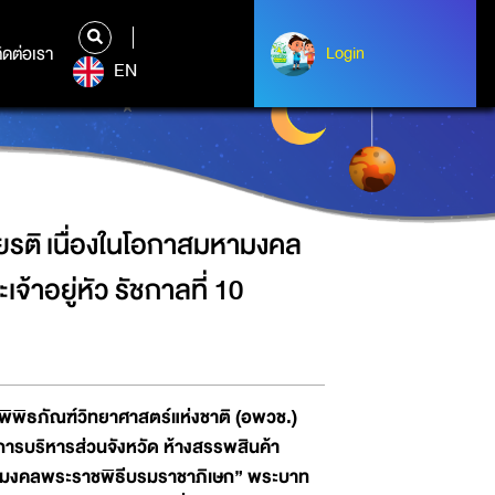
ลพระราชพิธีบรมราชาภิเษก” พระบาท
ิดต่อเรา
ติดต่อเรา
Login
Login
EN
ยรติ เนื่องในโอกาสมหามงคล
าอยู่หัว รัชกาลที่ 10
ิพิธภัณฑ์วิทยาศาสตร์แห่งชาติ (อพวช.)
การบริหารส่วนจังหวัด ห้างสรรพสินค้า
ามงคลพระราชพิธีบรมราชาภิเษก
” พระบาท