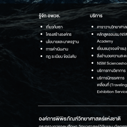
รู้จัก อพวช.
บริการ
เกี่ยวกับเรา
คาราวานวิทยาศาส
โครงสร้างองค์กร
หลักสูตรอบรม NS
Academy
นโยบายและมาตรฐาน
เยี่ยมชม(จองเข้าชม)
การดำเนินงาน
สิ่งอำนวยความสะด
กฏ ระเบียบ ข้อบังคับ
NSM Sciencesho
บริการทางวิชาการ
บริการนิทรรศการ
เคลื่อนที่ (Traveling
Exhibition Service
องค์การพิพิธภัณฑ์วิทยาศาสตร์แห่งชาติ
กระทรวงการอุดมศึกษา วิทยาศาสตร์วิจัยและนวัตกรร