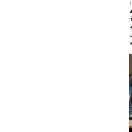
1
ล
ก
ด
ผ
พ