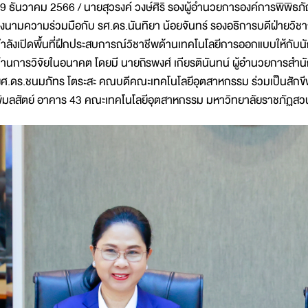
9 ธันวาคม 2566 / นายสุวรงค์ วงษ์ศิริ รองผู้อำนวยการองค์การพิพิธภ
งนามความร่วมมือกับ รศ.ดร.นันทิยา น้อยจันทร์ รองอธิการบดีฝ่ายวิช
ำลังเปิดพื้นที่ฝึกประสบการณ์วิชาชีพด้านเทคโนโลยีการออกแบบให้กั
้านการวิจัยในอนาคต โดยมี นายถิรพงศ์ เกียรตินันทน์ ผู้อำนวยการสำนั
ศ.ดร.ชนมภัทร โตระสะ คณบดีคณะเทคโนโลยีอุตสาหกรรม ร่วมเป็นสักข
ิมลสัตย์ อาคาร 43 คณะเทคโนโลยีอุตสาหกรรม มหาวิทยาลัยราชภัฏสว