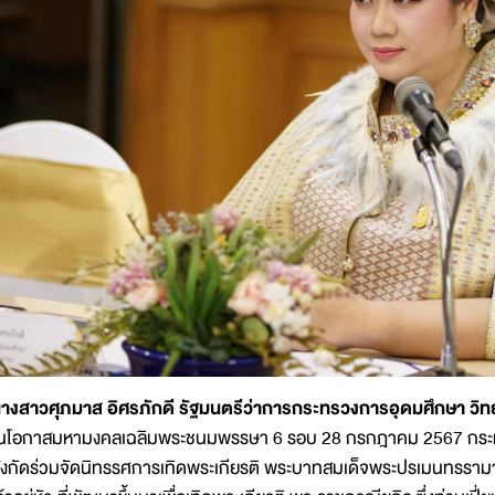
างสาวศุภมาส อิศรภักดี รัฐมนตรีว่าการกระทรวงการอุดมศึกษา วิทย
นโอกาสมหามงคลเฉลิมพระชนมพรรษา 6 รอบ 28 กรกฎาคม 2567 กระทร
ังกัดร่วมจัดนิทรรศการเทิดพระเกียรติ พระบาทสมเด็จพระปรเมนทรราม