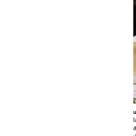
น
ใ
ส