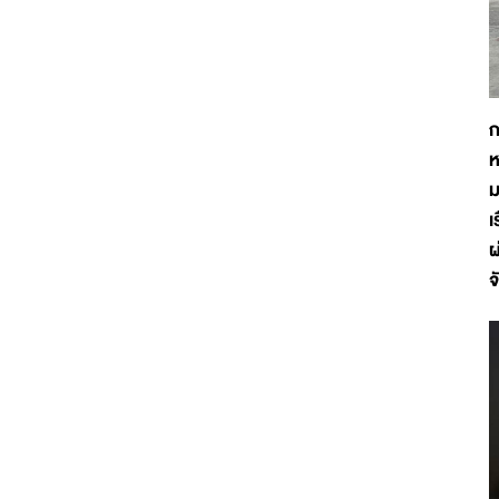
ก
ห
ม
เ
ผ
จ