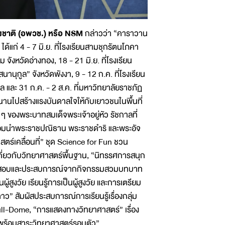
่งชาติ (อพวช.) หรือ NSM
กล่าวว่า “คาราวาน
 ได้แก่ 4 - 7 มิ.ย. ที่โรงเรียนสามชุกรัตนโภคา
 จังหวัดอ่างทอง, 18 - 21 มิ.ย. ที่โรงเรียน
สนานุกูล” จังหวัดพังงา, 9 - 12 ก.ค. ที่โรงเรียน
ตูล และ 31 ก.ค. - 2 ส.ค. ที่มหาวิทยาลัยราชภัฏ
านไปสร้างแรงบันดาลใจให้กับเยาวชนในพื้นที่
ๆ ของพระบาทสมเด็จพระเจ้าอยู่หัว รัชกาลที่
้อมนําพระราชปณิธาน พระราชดําริ และพระอัจ
ตร์เคลื่อนที่” ชุด Science for Fun ชวน
ี่ยวกับวิทยาศาสตร์พื้นฐาน, “นิทรรศการสนุก
ทดสอบและประสบการณ์จากกิจกรรมสวมบทบาท
ูงวัย เรียนรู้การเป็นผู้สูงวัย และการเตรียม
ว” สัมผัสประสบการณ์การเรียนรู้เรื่องกลุ่ม
ull-Dome, “การแสดงทางวิทยาศาสตร์” เรื่อง
นพร้อมสาระวิทยาศาสตร์รอบตัว”