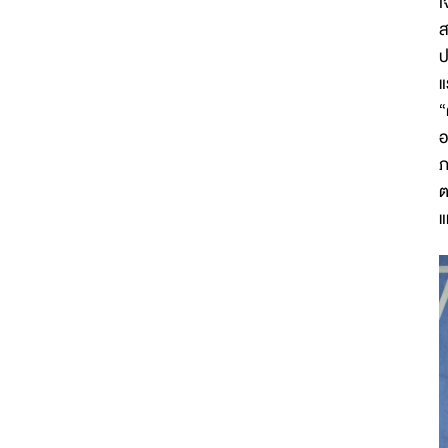
เ
ส
ป
แ
“
อ
ภ
ต
แ