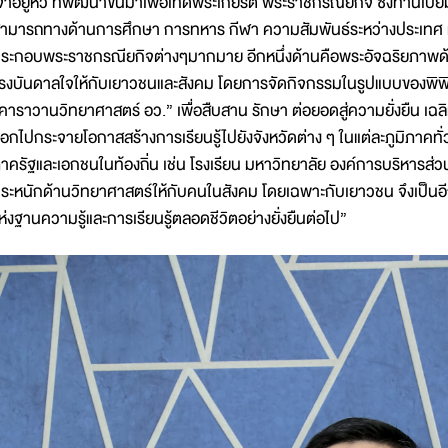
จ้าอยู่หัว ที่พัฒนาขึ้นมาเพื่อเทิดพระเกียรติ พระราชกรณียกิจ ซึ่งท่าน
ามารถทางด้านการศึกษา การทหาร กีฬา ความสัมพันธ์ระหว่างประเทศ แ
ระกอบพระราชกรณียกิจต่างๆมากมาย อีกหนึ่งด้านคือพระอัจฉริยภาพด้า
รงบันดาลใจให้กับเยาวชนและสังคม โดยการจัดกิจกรรมในรูปแบบของพิพิธภั
คาราวานวิทยาศาสตร์ อว.” เพื่อสืบสาน รักษา ต่อยอดสู่ความยั่งยืน เฉลิ
อกไปกระจายโอกาสสร้างการเรียนรู้ไปยังจังหวัดต่าง ๆ ในแต่ละภูมิภาคท
าครัฐและเอกชนในท้องถิ่น เช่น โรงเรียน มหาวิทยาลัย องค์การบริหารส่ว
ระหนักด้านวิทยาศาสตร์ให้กับคนในสังคม โดยเฉพาะกับเยาวชน จึงเป็นอี
ห่งฐานความรู้และการเรียนรู้ตลอดชีวิตอย่างยั่งยืนต่อไป”