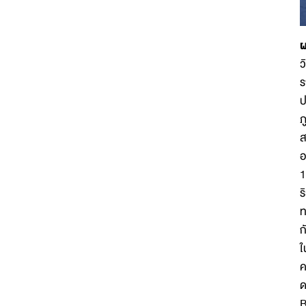
ผ
ว
ร
ป
ภ
ส
อ
1
ร
ท
ก
ใ
ค
ด
B