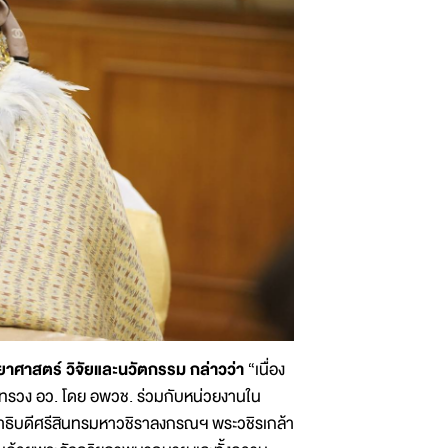
าศาสตร์ วิจัยและนวัตกรรม กล่าวว่า
“เนื่อง
วง อว. โดย อพวช. ร่วมกับหน่วยงานใน
าธิบดีศรีสินทรมหาวชิราลงกรณฯ พระวชิรเกล้า