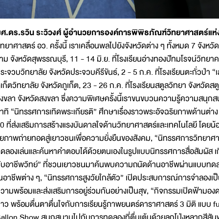
ศ.ดร.รวิน ระวิวงศ์ ผู้อำนวยการองค์การพิพิธภัณฑ์วิทยาศาสตร์แห
ิทยาศาสตร์ อว. ครั้งนี้ เราเคลื่อนพลไปยังจังหวัดต่าง ๆ ทั้งหมด 7 จังหวัด
าม จังหวัดสุพรรณบุรี, 11 - 14 มิ.ย. ที่โรงเรียนอ่างทองปัทมโรจน์วิทยาคม
ระจวบวิทยาลัย จังหวัดประจวบคีรีขันธ์, 2 - 5 ก.ค. ที่โรงเรียนตะกั่วป่า “เ
ูเก็ตวิทยาลัย จังหวัดภูเก็ต, 23 - 26 ก.ค. ที่โรงเรียนสตูลวิทยา จังหวัดส
งขลา จังหวัดสงขลา ซึ่งความพิเศษครั้งนี้เราขนขบวนความรู้ความสนุกสน
าทิ “นิทรรศการเทิดพระเกียรติ” ศึกษาเรื่องราวพระอัจฉริยภาพด้านต่าง 
0 ที่ส่งเสริมการสร้างแรงบันดาลใจด้านวิทยาศาสตร์และเทคโนโลยี โดยน
ิยภาพถ่ายทอดสู่เยาวชนเพื่อความยั่งยืนของสังคม, “นิทรรศการวิทยาศาส
ดลองเล่นและค้นหาคำตอบได้ด้วยตนเองในรูปแบบนิทรรศการสื่อสัมผัส เก
ับอาชีพวิทย์” ที่ชวนเยาวชนมาค้นพบความถนัดด้านอาชีพผ่านแบบ
นอาชีพต่าง ๆ, “นิทรรศการสูงวัยใกล้ตัว” เปิดประสบการณ์การจำลองเป็นผู้ส
วามพร้อมและส่งเสริมการอยู่ร่วมกันอย่างเป็นสุข, “กิจกรรมเปิดฟ้ามองดา
าว พร้อมตื่นตาตื่นใจกับการเรียนรู้ภาพยนตร์ดาราศาสตร์ 3 มิติ แบบ f
allon Show สนุกสนานไปกับการทดลองที่ตื่นเต้นด้วยลูกโป่งหลากสีสั