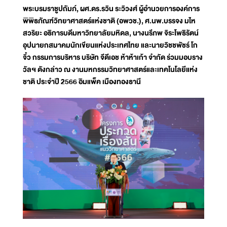
พระบรมราชูปถัมภ์, ผศ.ดร.รวิน ระวิวงศ์ ผู้อำนวยการองค์การ
พิพิธภัณฑ์วิทยาศาสตร์แห่งชาติ (อพวช.), ศ.นพ.บรรจง มไห
สวริยะ อธิการบดีมหาวิทยาลัยมหิดล, นางนรีภพ จิระโพธิรัตน์
อุปนายกสมาคมนักเขียนแห่งประเทศไทย และนายวิชชพัชร์ โก
จิ๋ว กรรมการบริหาร บริษัท จีดีเอช ห้าห้าเก้า จำกัด ร่วมมอบราง
วัลฯ ดังกล่าว ณ งานมหกรรมวิทยาศาสตร์และเทคโนโลยีแห่ง
ชาติ ประจำปี 2566 อิมแพ็ค เมืองทองธานี