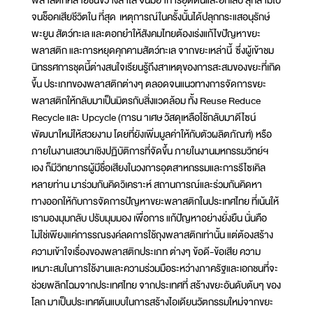
พลาสติกหลายชิ้นขวางลำไส้ จนมีอาการอุดตันและอักเสบ ลุกลามไป
จนช็อคเสียชีวิตใน ที่สุด เหตุการณ์ในครั้งนั้นได้ปลุกกระแสอนุรักษ์
พะยูน สัตว์ทะเล และตอกยำให้สังคมไทยต้องเร่งแก้ไขปัญหาขยะ
พลาสติก และการหยุดคุกคามสัตว์ทะเล จากขยะเหล่านี้ ซึ่งผู้เข้าชม
นิทรรศการชุดนี้ต่างสนใจเรียนรู้ถึงสาเหตุของการสะสมของขยะที่เกิด
ขึ้น ประเภทของพลาสติกต่างๆ ตลอดจนแนวทางการจัดการขยะ
พลาสติกให้กลับมาเป็นมิตรกับสิ่งแวดล้อม ทั้ง Reuse Reduce
Recycle และ Upcycle (การน าเศษ วัสดุเหลือใช้กลับมาดีไซน์
พัฒนาใหม่ให้สวยงาม โดยที่ยังเพิ่มมูลค่าให้กับตัวผลิตภัณฑ์) หรือ
ภายในงานเสวนาเชิงปฏิบัติการที่จัดขึ้น ภายในงานมหกรรมวิทย์ฯ
เอง ก็มีวิทยากรผู้มีชื่อเสียงในวงการอุตสาหกรรมและการรีไซเคิล
หลายท่าน มาร่วมกันคิดวิเคราะห์ สถานการณ์และร่วมกันคิดหา
ทางออกให้กับการจัดการปัญหาขยะพลาสติกในประเทศไทย ที่เน้นให้
เรามองมุมกลับ ปรับมุมมอง เพื่อการ แก้ปัญหาอย่างยั่งยืน นั่นคือ
ไม่ใช่เพียงแค่การรณรงค์ลดการใช้ถุงพลาสติกเท่านั้น แต่ต้องสร้าง
ความเข้าใจเรื่องของพลาสติกประเภท ต่างๆ ข้อดี-ข้อเสีย ความ
เหมาะสมในการใช้งานและความร่วมมือระหว่างภาครัฐและเอกชนที่จะ
ช่วยพลิกโฉมจากประเทศไทย จากประเทศที่ สร้างขยะอันดับต้นๆ ของ
โลก มาเป็นประเทศต้นแบบในการสร้างไอเดียนวัตกรรมใหม่จากขยะ