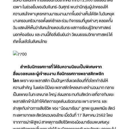
รับความสนใจจากโรงเรียนทั่วประเทศมากกว่า 2,000 โรงเรียน โดย
เฉพาะในช่วงเย็นของวันจันทร์-วันศุกร์ พบว่ามีกลุ่มผู้ปกครองให้
ความสนใจพาบุตรหลานมาชมงานมากขึ้นอย่างเห็นได้ชัด ในวันหยุด
บางครอบครัวมารอตั้งแต่เช้าและร่วม กิจกรรมที่บูธต่างๆ ตลอดทั้ง
วัน แสดงให้เห็นว่าสังคมไทยตอบรับกระแสการเรียนรู้วิทยาศาสตร์
นอกห้องเรียน และงานนี้คือสิ่งยืนยันว่า วัฒนธรรมวิทยาศาสตร์ได้
เกิดขึ้นแล้วในสังคมไทย
สำหรับนิทรรศการที่ได้รับความนิยมเป็นพิเศษจาก
สื่อมวลชนและผู้เข้าชมงาน คือนิทรรศการพลาสติกพลิก
โลก
เพราะขยะพลาสติก เป็นปัญหาสิ่งแวดล้อมที่ทั่วโลกกำลังให้
ความสำคัญ ในแต่ละปีมีขยะพลาสติกไหลลงทะเลจำนวนมาก กลาย
เป็นแพขยะในทะเลขนาด ใหญ่ ส่งผลกระทบกับสัตว์ทะเลที่อาจกินขยะ
พลาสติกเข้าไปทำให้เกิดการอุดตันบริเวณกระเพาะอาหาร และ
ล่าสุดกับข่าวการเสียชีวิต ของ “น้องมาเรียม” ลูกพะยูนเพศเมีย สัตว์
ทะเลหายากและสัตว์สงวนของไทย เมื่อวันที่ 17 สิงหาคม 2562 โดย
จากการผ่าพิสูจน์ สาเหตุการเสียชีวิตของน้องมาเรียมพบเศษถุง