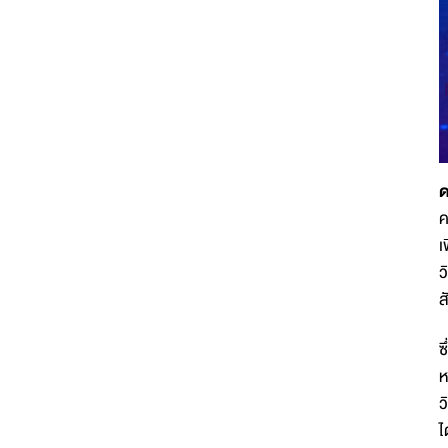
ด
ค
เ
ว
ส
ซ
ห
ว
ไ