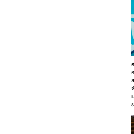
ศ
ค
ส
จ
แ
ร