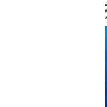
ซ
ส
ส