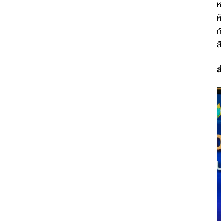
ห
ห
ก
ส
ส