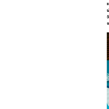
แ
ผ
ว
จ