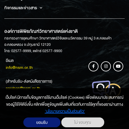
กิจกรรมและข่าวสาร
องค์การพิพิธภัณฑ์วิทยาศาสตร์แห่งชาติ
กระทรวงการอุดมศึกษา วิทยาศาสตร์วิจัยและนวัตกรรม 39 หมู่ 3 ต.คลองห้า
อ.คลองหลวง จ.ปทุมธานี 12120
โทร: 02577-9999, แฟกซ์ 02577-9900
อีเมล
info@nsm.or.th
(สำหรับรับ-ส่งหนังสือราชการ)
saraban@nsm.or.th
เว็บไซค์ มีการเก็บข้อมูลการใช้งานเว็บไซต์ (Cookies) เพื่อพัฒนาประสบการณ์
ของผู้ใช้ให้ดียิ่งขึ้น คลิกเพื่อดูข้อมูลเพิ่มเติมเกี่ยวกับการใช้คุกกี้ของเราผ่านทาง
ช่องทางการสอบถามข้อมูล
‘นโยบายความเป็นส่วนตัว'
ยอมรับ
ไม่ ขอบคุณ