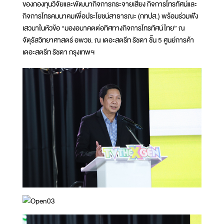
ของกองทุนวิจัยและพัฒนากิจการกระจายเสียง กิจการโทรทัศน์และ
กิจการโทรคมนาคมเพื่อประโยชน์สาธารณะ (กทปส.) พร้อมร่วมฟัง
เสวนาในหัวข้อ “มองอนาคตต่อทิศทางกิจการโทรทัศน์ไทย” ณ
จัตุรัสวิทยาศาสตร์ อพวช. ณ เดอะสตรีท รัชดา ชั้น 5 ศูนย์การค้า
เดอะสตรีท รัชดา กรุงเทพฯ