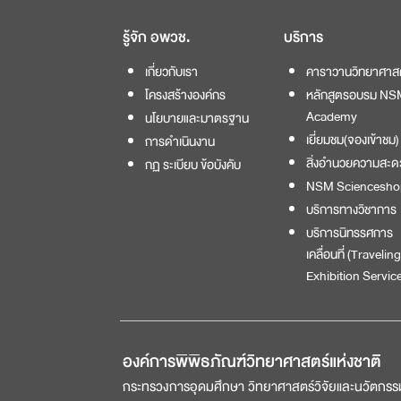
รู้จัก อพวช.
บริการ
เกี่ยวกับเรา
คาราวานวิทยาศาส
โครงสร้างองค์กร
หลักสูตรอบรม NS
Academy
นโยบายและมาตรฐาน
เยี่ยมชม(จองเข้าชม)
การดำเนินงาน
สิ่งอำนวยความสะด
กฏ ระเบียบ ข้อบังคับ
NSM Sciencesho
บริการทางวิชาการ
บริการนิทรรศการ
เคลื่อนที่ (Traveling
Exhibition Service
องค์การพิพิธภัณฑ์วิทยาศาสตร์แห่งชาติ
กระทรวงการอุดมศึกษา วิทยาศาสตร์วิจัยและนวัตกรร