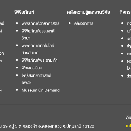
พิพิธภัณฑ์
คลังความรู้และงานวิจัย
กิจกร
ตร์
พิพิธภัณฑ์วิทยาศาสตร์
คลังวิชาการ
กิ
M
พิพิธภัณฑ์ธรรมชาติ
ปฏ
วิทยา
จั
พิพิธภัณฑ์เทคโนโลยี
ข่
สารสนเทศ
วก
เส
พิพิธภัณฑ์พระรามเก้า
p
NS
ฟิวเจอร์เรียม
โล
จัตุรัสวิทยาศาสตร์
ร่
อพวช.
)
Museum On Demand
อี
in
ม 39 หมู่ 3 ต.คลองห้า อ.คลองหลวง จ.ปทุมธานี 12120