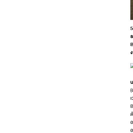
5
ธ
B
ง
น
(
เ
B
ด
อ
อ