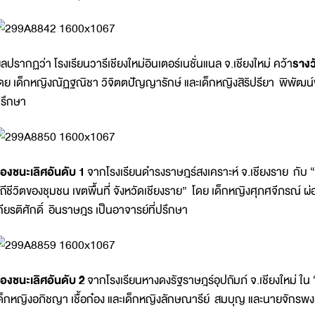
ลปรากฏว่า โรงเรียนวารีเชียงใหม่อินเตอร์เนชั่นแนล จ.เชียงใหม่ คว้า
รางว
ดย เด็กหญิงณัฏฐณิชา วิจิตตปัญญารักษ์ และเด็กหญิงสิริปรียา พิพัฒน์
รึกษา
องชนะเลิศอันดับ 1
จากโรงเรียนดำรงราษฎร์สงเคราะห์ จ.เชียงราย กับ “
ิถีชีวิตของชุมชน เขตพื้นที่ จังหวัดเชียงราย” โดย เด็กหญิงศุภศจีภรณ์
กียรติศักดิ์ อินราษฎร เป็นอาจารย์ที่ปรึกษา
องชนะเลิศอันดับ 2
จากโรงเรียนหางดงรัฐราษฎร์อุปถัมภ์ จ.เชียงใหม่ ใ
ด็กหญิงอภิชญา เชื้อก๋อง และเด็กหญิงลักษณารีย์ สมบุญ และนายจักรพงศ