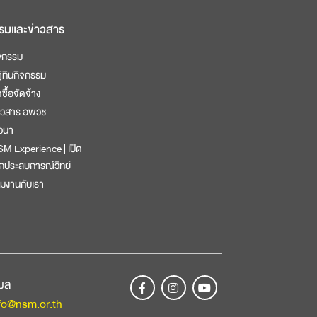
รมและข่าวสาร
จกรรม
ิทินกิจกรรม
ดซื้อจัดจ้าง
าวสาร อพวช.
วนา
M Experience | เปิด
กประสบการณ์วิทย์
วมงานกับเรา
เมล
fo@nsm.or.th