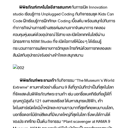
พิพิธภัณฑ์เทคโนโลยีสารสนเทศ
กับการเปิด Innovation
studio เรียนรู้การ Unplugged Coding กับกิจกรรมชุด Kids Can
Code ฝึกเรียนรู้การฝึกทักษะ Coding เบื้องต้น พร้อมสนุกไปกับการ
ทำภารกิจผ่านการสร้างสรรค์ผลงานจากจินตนาการ ทดลอง
ควบคุมหุ่นยนต์ด้วยอุปกรณ์ไร้สาย และเปิดโลกเทคโนโลยีผ่าน
นิทรรศการ NSM Studio ที่จะเปิดโอกาสให้น้อง ๆ ได้เรียนรู้
กระบวนการการผลิตรายการวิทยุและโทรทัศน์ด้วยการทดลองและ
สัมผัสกับอุปกรณ์จริงอย่างเข้าใจและสนุกสนาน
พิพิธภัณฑ์พระรามเก้า
กับกิจกรรม “The Museum’s World
Extreme” ตามหาตัวอย่างชิ้นงาน 9 สิ่งที่ถูกบันทึกว่าเป็นที่สุดในโลก
ที่จัดแสดงในพิพิธภัณฑ์พระรามเก้า เช่น บอกชื่อแบคทีเรียที่อยู่ได้ที่
อุณหภูมิสูงถึง 121 องศาเซลเซีลส ใต้มหาสมุทรแปซิฟิก, เท้า
ไดโนเสาร์ชนิดใดมีน้ำหนักและความยาวมากที่สุดที่เคยพบมาบนโลก,
บอกชื่อดอกไม้ยักษ์สีแดงที่มีขนาดใหญ่ที่สุดในโลก ซึ่งพบได้ทางใต้
ของประเทศไทย เป็นต้น กิจกรรม “Plant scavenger at RAMA 9