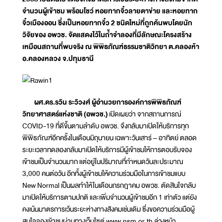
จำนวนผู้เข้าชม พร้อมโชว์ หอยทากจิ๋วลายตาข่าย และหอยทาก
จิ๋วเมืองออน ซึ่งเป็นหอยทากจิ๋ว 2 ชนิดใหม่ที่ถูกค้นพบโดยนัก
วิจัยของ อพวช. จัดแสดงไว้ในถ้ำจำลองที่มีลักษณะโครงสร้าง
เหมือนสถานที่พบจริง ณ พิพิธภัณฑ์ธรรมชาติวิทยา ต.คลองห้า
อ.คลองหลวง จ.ปทุมธานี
ผศ.ดร.รวิน ระวิวงศ์ ผู้อำนวยการองค์การพิพิธภัณฑ์
วิทยาศาสตร์แห่งชาติ (อพวช.)
เปิดเผยว่า จากสถานการณ์
COVID-19 ที่ดีขึ้นตามลำดับ อพวช. จึงกลับมาเปิดให้บริการทุก
พิพิธภัณฑ์อีกครั้งในเดือนมิถุนายน เฉพาะวันเสาร์ – อาทิตย์ ตลอด
ระยะเวลาทดลองกลับมาเปิดให้บริการมีผู้เข้าชมให้การตอบรับจอง
เข้าชมเป็นจำนวนมาก แต่อยู่ในปริมาณที่กำหนดวันละประมาณ
3,000 คนต่อวัน อีกทั้งผู้เข้าชมให้ความร่วมมือในการเข้าชมแบบ
New Normal เป็นผลทำให้ในเดือนกรกฎาคม อพวช. ตัดสินใจกลับ
มาเปิดให้บริการตามปกติ และเพิ่มจำนวนผู้เข้าชมอีก 1 เท่าตัว แต่ยัง
คงเน้นมาตรการเว้นระยะห่างทางสังคมเช่นเดิม ซึ่งขอความร่วมมือผู้
สนใจจองเข้าชมผ่านทางเว็บไซต์ www.nsm.or.th ล่วงหน้า