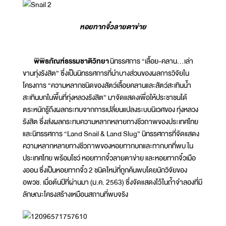
หอยทากจิ๋วลายตาข่าย
พิพิธภัณฑ์ธรรมชาติวิทยา
นิทรรศการ “เลื้อย-คลาน...เล่า
ขานทุ่งรังสิต” ซึ่งเป็นนิทรรศการที่นำบางส่วนของผลการวิจัยใน
โครงการ “ความหลากชนิดของสัตว์เลื้อยคลานและสัตว์สะเทินน้ำ
สะเทินบกในพื้นที่ทุ่งหลวงรังสิต” มาจัดแสดงเพื่อให้ประชาชนได้
ตระหนักรู้ถึงผลกระทบจากการเปลี่ยนแปลงระบบนิเวศของ ทุ่งหลวง
รังสิต ซึ่งส่งผลกระทบความหลากหลายทางชีวภาพของประเทศไทย
และนิทรรศการ “Land Snail & Land Slug” นิทรรศการที่จัดแสดง
ความหลากหลายทางชีวภาพของหอยทากบกและทากบกที่พบ ใน
ประเทศไทย พร้อมโชว์ หอยทากจิ๋วลายตาข่าย และหอยทากจิ๋วเมือ
งออน ซึ่งเป็นหอยทากจิ๋ว 2 ชนิดใหม่ที่ถูกค้นพบโดยนักวิจัยของ
อพวช. เมื่อต้นปีที่ผ่านมา (ม.ค. 2563) ซึ่งจัดแสดงไว้ในถ้ำจำลองที่มี
ลักษณะโครงสร้างเหมือนสถานที่พบจริง