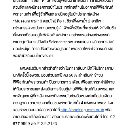
Museum, NSM” ตามหาพันธุ์พืชในป่าไทยเป็นการสำรวจสวนป่า
ส่วนจัดแสดงนิทรรศการป่าในประเทศไทยด้านในอาคารพิพิธภัณฑ์
พระรามเก้า เพื่อรู้จักพืชแต่ละชนิดอยู่ในป่าประเภทใดบ้าง
“Museum trail” 3 ตอนใหม่ คือ 1. ชีวาพึ่งพาน้ำ 2.อาชีพ
สร้างสรรค์ จุดประกายความรู้ 3. พืชเพื่อชีวิต ที่จะช่วยให้เข้าใจซึมซับ
เรื่องราวที่ซ่อนอยู่ในพิพิธภัณฑ์ผ่านการสำรวจอย่างสร้างสรรค์
พิเศษสุดกับการเปิดตัว Science show การแสดงทางวิทยาศาสตร์
ตอนใหม่ชุด "การปรับตัวเพื่ออยู่รอด" เพื่อช่วยให้เข้าใจการปรับตัว
ของสิ่งมีชีวิตบนโลกของเรา
ผศ.ดร.รวินฯ กล่าวทิ้งท้ายว่า ในการกลับมาเปิดให้บริการตาม
ปกติครั้งนี้ อพวช. มอบส่วนลดพิเศษ 50% สำหรับค่าเข้าชม
พิพิธภัณฑ์พระรามเก้าเป็นระยะเวลา 3 เดือน เพื่อลดภาระค่าใช้จ่าย
ให้กับประชาชนและส่งเสริมการเรียนรู้ผ่านพิพิธภัณฑ์กับ อพวช. และ
ขอเชิญชวนผู้ที่กำลังมองหากิจกรรมในช่วงวันหยุดต่อเนื่องในเดือน
กรกฎาคม สามารถมาเที่ยวชมพิพิธภัณฑ์ทั้ง 4 แห่งของ อพวช. โดย
จองเข้าชมออนไลน์ล่วงหน้าได้ที่
http://booking.nsm.or.th
หรือ
สแกนคิวอาร์โค้ดด้านล่าง สอบถามรายละเอียดเพิ่มเติมได้ที่ โทร. 02
577 9999 ต่อ 2122 ,2123