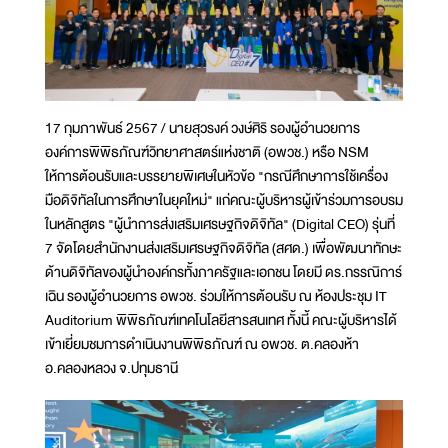
17 กุมภาพันธ์ 2567 / นายสุวรงค์ วงษ์ศิริ รองผู้อำนวยการ
องค์การพิพิธภัณฑ์วิทยาศาสตร์แห่งชาติ (อพวช.) หรือ NSM
ให้การต้อนรับและบรรยายพิเศษในหัวข้อ "กรณีศึกษาการใช้เครื่อง
มือดิจิทัลในการศึกษาในยุคใหม่" แก่คณะผู้บริหารผู้เข้าร่วมการอบรม
ในหลักสูตร "ผู้นำการส่งเสริมเศรษฐกิจดิจิทัล" (Digital CEO) รุ่นที่
7 จัดโดยสำนักงานส่งเสริมเศรษฐกิจดิจิทัล (สศด.) เพื่อพัฒนาทักษะ
ด้านดิจิทัลของผู้นำองค์กรทั้งภาครัฐและเอกชน โดยมี ดร.กรรณิการ์
เฉิน รองผู้อำนวยการ อพวช. ร่วมให้การต้อนรับ ณ ห้องประชุม IT
Auditorium พิพิธภัณฑ์เทคโนโลยีสารสนเทศ ทั้งนี้ คณะผู้บริหารได้
เข้าเยี่ยมชมการดำเนินงานพิพิธภัณฑ์ ณ อพวช. ต.คลองห้า
อ.คลองหลวง จ.ปทุมธานี