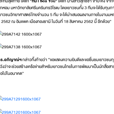
ละทีมสุดท้าย ได้แก่
“ทีม
I Sea You”
ได้แก่ นางสาวสุภัชชา จ่าปะคัง จ
ุกหอม มหาวิทยาลัยศรีนครินทรวิโรฒ โดยเยาวชนทั้ง 3 ทีมจะได้รับทุนการ
ยาวชนวิทยาศาสตร์ไทยจำนวน 5 ทีม จะได้นำเสนอผลงานภายในงานมหกร
ี 2562 ณ อิมแพค เมืองทองธานี ในวันที่ 18 สิงหาคม 2562 นี้ อีกด้วย”
ร.อภิญาณ์ฯ
กล่าวทิ้งท้ายว่า “ขอแสดงความยินดีและขอชื่นชมเยาวชนทุกท่
วังว่าจะช่วยสร้างเครือข่ายสำหรับเยาวชนไทยในการพัฒนาเป็นนักสื่อ
่อไปในอนาคต”