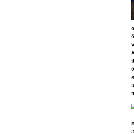
อ
ก
พ
A
t
ว
ค
เ
ก
ด
ภ