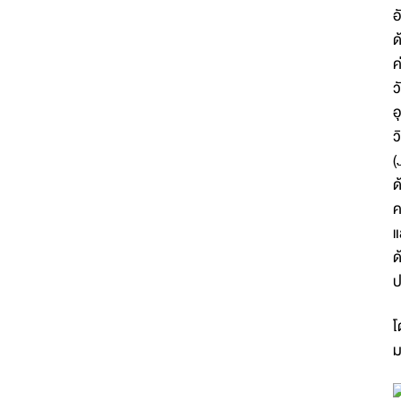
อ
ด
ค
ว
อ
ว
(
ด
ค
แ
ด
ป
โ
ม