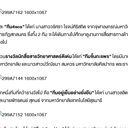
ละ
“ทีม4
sea”
ได้แก่ นางสาววริศรา โรจน์ศิริสถิต จากจุฬาลงกรณ์มหาว
าชภัฏสกลนคร ซึ่งทั้ง 2 ทีม จะได้เดินทางไปศึกษาดูงานการสื่อสารทาง
่อไป
่วน
รางวัลนักสื่อสารวิทยาศาสตร์ดีเด่น
ได้แก่
“ทีมจิ้นกะแพร”
โดยมีนา
หาวิทยาลัย และนาวสาวปวีณัชมา สมควร มหาวิทยาลัยศิลปากร พระราช
ีกหนึ่งทีมที่คว้ารางวัลไป คือ
“ทีมอยู่เย็นอย่างยั่งยืน”
ได้แก่ นางสาวลลิ
ละนายพัทรดนย์ สุคนธ์ จากมหาวิทยาลัยเทคโนโลยีสุรนารี