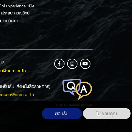
M Experience | เปิด
กประสบการณ์วิทย์
วมงานกับเรา
เมล
fo@nsm.or.th
ำหรับรับ-ส่งหนังสือราชการ)
raban@nsm.or.th
ช่องทางการสอบถามข้อมูล
ยอมรับ
ไม่ ขอบคุณ