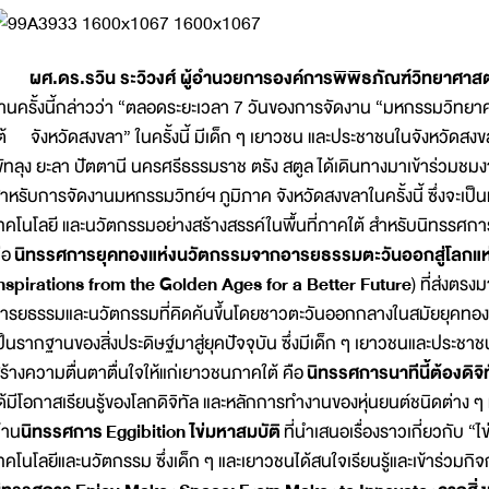
ผศ.ดร.รวิน ระวิวงศ์ ผู้อำนวยการองค์การพิพิธภัณฑ์วิทยาศาสต
านครั้งนี้กล่าวว่า “ตลอดระยะเวลา 7 วันของการจัดงาน “มหกรรมวิทยาศ
ต้ จังหวัดสงขลา” ในครั้งนี้ มีเด็ก ๆ เยาวชน และประชาชนในจังหวัดสงขลา 
ัทลุง ยะลา ปัตตานี นครศรีธรรมราช ตรัง สตูล ได้เดินทางมาเข้าร่วมชมงาน
ำหรับการจัดงานมหกรรมวิทย์ฯ ภูมิภาค จังหวัดสงขลาในครั้งนี้ ซึ่งจะเป็น
ทคโนโลยี และนวัตกรรมอย่างสร้างสรรค์ในพื้นที่ภาคใต้ สำหรับนิทรรศการ
ือ
นิทรรศการ
ยุคทองแห่งนวัตกรรมจากอารยธรรมตะวันออกสู่โลกแ
nspirations from the Golden Ages for a Better Future
) ที่ส่งตร
ารยธรรมและนวัตกรรมที่คิดค้นขึ้นโดยชาวตะวันออกกลางในสมัยยุคทองระ
ป็นรากฐานของสิ่งประดิษฐ์มาสู่ยุคปัจจุบัน ซึ่งมีเด็ก ๆ เยาวชนและประชาช
ร้างความตื่นตาตื่นใจให้แก่เยาวชนภาคใต้ คือ
นิทรรศการ
นาทีนี้ต้องดิจิ
ด้มีโอกาสเรียนรู้ของโลกดิจิทัล และหลักการทำงานของหุ่นยนต์ชนิดต่าง ๆ
้าน
นิทรรศการ
Eggibition ไข่มหาสมบัติ
ที่นำเสนอเรื่องราวเกี่ยวกับ “ไข
ทคโนโลยีและนวัตกรรม ซึ่งเด็ก ๆ และเยาวชนได้สนใจเรียนรู้และเข้าร่วมก