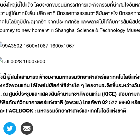
ันยิ่งใหญ่นี้ไปแล้ว โดยจะยกขบวนนิทรรศการและกิจกรรมที่น่าสนใจอันหล
วามรู้ให้มากยิ่งขึ้นไปอีก อาทิ นิทรรศการธรรมชาติบันดาลใจ นิทรรศก
ทคโนโลยีภูมิปัญญากรีก จากประเทศกรีซ และพลาดไม่ได้กับการสัมผั
ourney to new home จาก Shanghai Science & Technology Museum
ั้งนี้ ผู้สนใจสามารถเข้าชมงานมหกรรมวิทยาศาสตร์และเทคโนโลยีแห่ง
ังหวัดขอนแก่น ได้โดยไม่เสียค่าใช้จ่ายใด ๆ โดยงานจะจัดขึ้นระหว่างวันท
. ณ
ศูนย์ประชุมและแสดงสินค้านานาชาติขอนแก่น (
KICE)
สอบถามการ
ิพิธภัณฑ์วิทยาศาสตร์แห่งชาติ (อพวช.) โทรศัพท์ 02 577 9960 หรือ 
ละ FACEBOOK : มหกรรมวิทยาศาสตร์และเทคโนโลยีแห่งชาติ