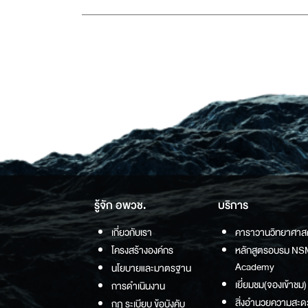
รู้จัก อพวช.
บริการ
เกี่ยวกับเรา
คาราวานวิทยาศาส
โครงสร้างองค์กร
หลักสูตรอบรม NS
Academy
นโยบายและมาตรฐาน
เยี่ยมชม(จองเข้าชม)
การดำเนินงาน
สิ่งอำนวยความสะด
กฏ ระเบียบ ข้อบังคับ