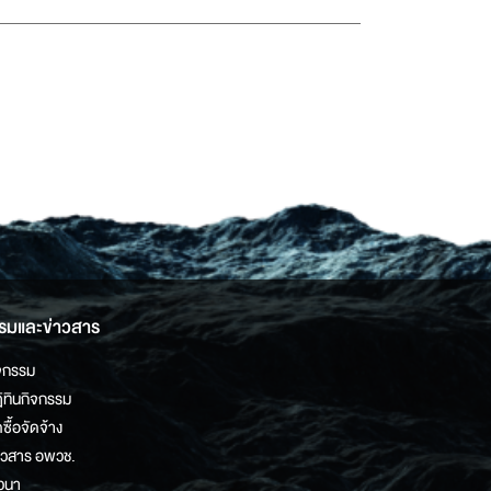
รมและข่าวสาร
จกรรม
ิทินกิจกรรม
ดซื้อจัดจ้าง
าวสาร อพวช.
วนา