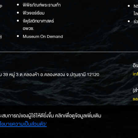
พิพิธภัณฑ์พระรามเก้า
p
NS
ฟิวเจอร์เรียม
โล
จัตุรัสวิทยาศาสตร์
ร่
อพวช.
)
Museum On Demand
อี
in
ม 39 หมู่ 3 ต.คลองห้า อ.คลองหลวง จ.ปทุมธานี 12120
(ส
sa
การณ์ของผู้ใช้ให้ดียิ่งขึ้น คลิกเพื่อดูข้อมูลเพิ่มเติม
โยบายความเป็นส่วนตัว'