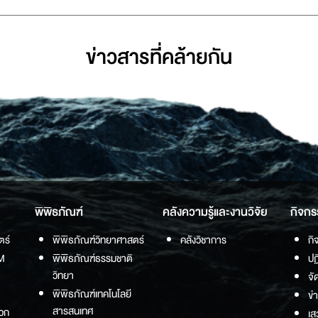
ข่าวสารที่่คล้ายกัน
พิพิธภัณฑ์
คลังความรู้และงานวิจัย
กิจกร
ตร์
พิพิธภัณฑ์วิทยาศาสตร์
คลังวิชาการ
กิ
M
พิพิธภัณฑ์ธรรมชาติ
ปฏ
วิทยา
จั
พิพิธภัณฑ์เทคโนโลยี
ข่
สารสนเทศ
วก
เส