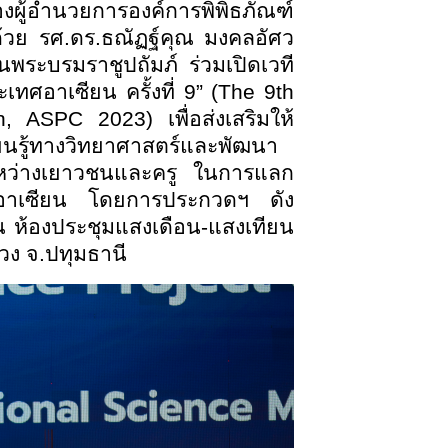
องผู้อำนวยการองค์การพิพิธภัณฑ์
วย รศ.ดร.ธณัฏฐ์คุณ มงคลอัศว
ระบรมราชูปถัมภ์ ร่วมเปิดเวที
ศอาเซียน ครั้งที่ 9” (The 9th
 ASPC 2023) เพื่อส่งเสริมให้
ยนรู้ทางวิทยาศาสตร์และพัฒนา
ระหว่างเยาวชนและครู ในการแลก
ศอาเซียน โดยการประกวดฯ ดัง
 ณ ห้องประชุมแสงเดือน-แสงเทียน
วง จ.ปทุมธานี