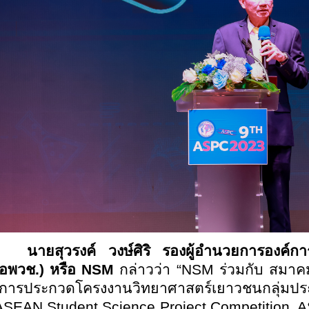
นายสุวรงค์ วงษ์ศิริ รองผู้อำนวยการองค์กา
(อพวช.) หรือ
NSM
กล่าวว่า “NSM ร่วมกับ สมาคม
“การประกวดโครงงานวิทยาศาสตร์เยาวชนกลุ่มประเท
ASEAN Student Science Project Competition, AS