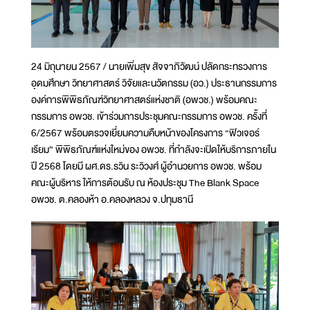
24 มิถุนายน 2567 / นายเพิ่มสุข สัจจาภิวัฒน์ ปลัดกระทรวงการ
อุดมศึกษา วิทยาศาสตร์ วิจัยและนวัตกรรม (อว.) ประธานกรรมการ
องค์การพิพิธภัณฑ์วิทยาศาสตร์แห่งชาติ (อพวช.) พร้อมคณะ
กรรมการ อพวช. เข้าร่วมการประชุมคณะกรรมการ อพวช. ครั้งที่
6/2567 พร้อมตรวจเยี่ยมความคืบหน้าของโครงการ “ฟิวเจอร์
เรียม” พิพิธภัณฑ์แห่งใหม่ของ อพวช. ที่กำลังจะเปิดให้บริการภายใน
ปี 2568 โดยมี ผศ.ดร.รวิน ระวิวงศ์ ผู้อำนวยการ อพวช. พร้อม
คณะผู้บริหาร ให้การต้อนรับ ณ ห้องประชุม The Blank Space
อพวช. ต.คลองห้า อ.คลองหลวง จ.ปทุมธานี