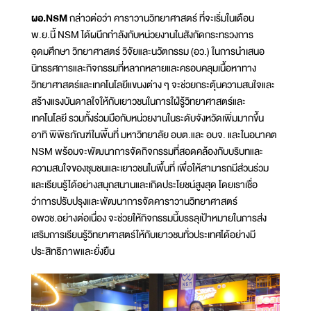
ผอ.NSM
กล่าวต่อว่า คาราวานวิทยาศาสตร์ ที่จะเริ่มในเดือน
พ.ย.นี้ NSM ได้ผนึกกำลังกับหน่วยงานในสังกัดกระทรวงการ
อุดมศึกษา วิทยาศาสตร์ วิจัยและนวัตกรรม (อว.) ในการนำเสนอ
นิทรรศการและกิจกรรมที่หลากหลายและครอบคลุมเนื้อหาทาง
วิทยาศาสตร์และเทคโนโลยีแขนงต่าง ๆ จะช่วยกระตุ้นความสนใจและ
สร้างแรงบันดาลใจให้กับเยาวชนในการใฝ่รู้วิทยาศาสตร์และ
เทคโนโลยี รวมทั้งร่วมมือกับหน่วยงานในระดับจังหวัดเพิ่มมากขึ้น
อาทิ พิพิธภัณฑ์ในพื้นที่ มหาวิทยาลัย อบต.และ อบจ. และในอนาคต
NSM พร้อมจะพัฒนาการจัดกิจกรรมที่สอดคล้องกับบริบทและ
ความสนใจของชุมชนและเยาวชนในพื้นที่ เพื่อให้สามารถมีส่วนร่วม
และเรียนรู้ได้อย่างสนุกสนานและเกิดประโยชน์สูงสุด โดยเราเชื่อ
ว่าการปรับปรุงและพัฒนาการจัดคาราวานวิทยาศาสตร์
อพวช.อย่างต่อเนื่อง จะช่วยให้กิจกรรมนี้บรรลุเป้าหมายในการส่ง
เสริมการเรียนรู้วิทยาศาสตร์ให้กับเยาวชนทั่วประเทศได้อย่างมี
ประสิทธิภาพและยั่งยืน