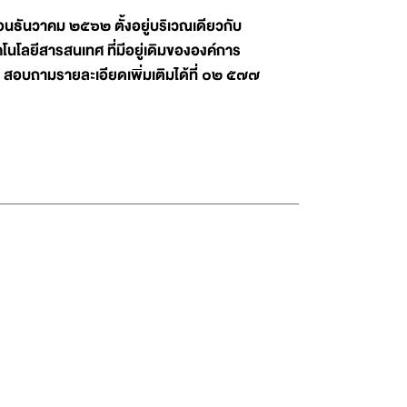
อนธันวาคม ๒๕๖๒ ตั้งอยู่บริเวณเดียวกับ
นโลยีสารสนเทศ ที่มีอยู่เดิมขององค์การ
 สอบถามรายละเอียดเพิ่มเติมได้ที่ ๐๒ ๕๗๗