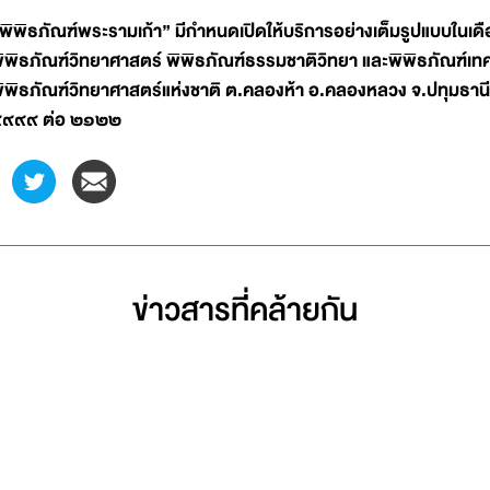
พิพิธภัณฑ์พระรามเก้า” มีกำหนดเปิดให้บริการอย่างเต็มรูปแบบในเดื
ิพิธภัณฑ์วิทยาศาสตร์ พิพิธภัณฑ์ธรรมชาติวิทยา และพิพิธภัณฑ์เทคโ
ิพิธภัณฑ์วิทยาศาสตร์แห่งชาติ ต.คลองห้า อ.คลองหลวง จ.ปทุมธานี
๙๙๙ ต่อ ๒๑๒๒
ข่าวสารที่่คล้ายกัน