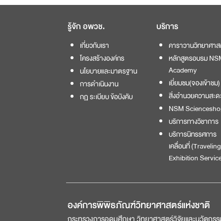
รู้จัก อพวช.
บริการ
เกี่ยวกับเรา
คาราวานวิทยาศาส
โครงสร้างองค์กร
หลักสูตรอบรม NS
Academy
นโยบายและมาตรฐาน
เยี่ยมชม(จองเข้าชม)
การดำเนินงาน
สิ่งอำนวยความสะด
กฏ ระเบียบ ข้อบังคับ
NSM Sciencesho
บริการทางวิชาการ
บริการนิทรรศการ
เคลื่อนที่ (Traveling
Exhibition Service
องค์การพิพิธภัณฑ์วิทยาศาสตร์แห่งชาติ
กระทรวงการอุดมศึกษา วิทยาศาสตร์วิจัยและนวัตกรร