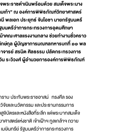
สด็จพระราชดำเนินพร้อมด้วย สมเด็จพระนาง
ามเก้า” ณ องค์การพิพิธภัณฑ์วิทยาศาสตร์
มี พลเอก ประยุทธ์ จันโอชา นายกรัฐมนตรี
ย์ รัฐมนตรีว่าการกระทรวงการอุดมศึกษา
ัวหน้าคณะศาลแรงงานกลาง ช่วยทำงานชั่วคราว
พิทักษ์กุล ผู้บัญชาการมณฑลทหารบกที่ ๑๑ พล
าจารย์ สรนิต ศิลธรรม ปลัดกระทรวงการ
ิน ระวิวงศ์ ผู้อำนวยการองค์การพิพิธภัณฑ์
ทรงกราบ ประทับพระราชอาสน์ ทรงศีล รอง
 วิจัยและนวัตกรรม และประธานกรรมการ
สูจิบัตรและหนังสือที่ระลึก แด่พระบาทสมเด็จ
าศาสตร์แห่งชาติ เข้าเฝ้าฯ ทูลเกล้าฯ ถวาย
ย์ เมษินทรีย์ รัฐมนตรีว่าการกระทรวงการ