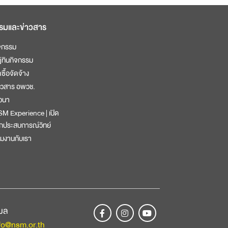
รมและข่าวสาร
จกรรม
ิทินกิจกรรม
ดซื้อจัดจ้าง
าวสาร อพวช.
วนา
M Experience | เปิด
กประสบการณ์วิทย์
วมงานกับเรา
เมล
fo@nsm.or.th