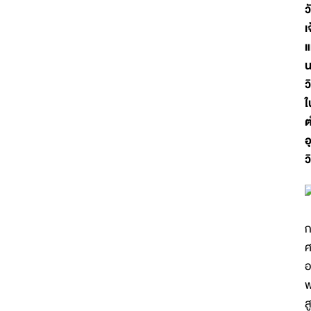
ว
เ
แ
น
ว
ใ
ต
อ
ว
ก
ศ
อ
พ
ส