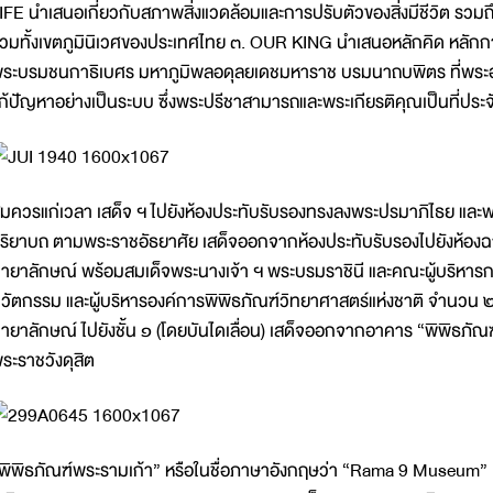
IFE นำเสนอเกี่ยวกับสภาพสิ่งแวดล้อมและการปรับตัวของสิ่งมีชีวิต รวมถึ
วมทั้งเขตภูมินิเวศของประเทศไทย ๓. OUR KING นำเสนอหลักคิด หลัก
ระบรมชนกาธิเบศร มหาภูมิพลอดุลยเดชมหาราช บรมนาถบพิตร ที่พระ
ก้ปัญหาอย่างเป็นระบบ ซึ่งพระปรีชาสามารถและพระเกียรติคุณเป็นที่ประ
มควรแก่เวลา เสด็จ ฯ ไปยังห้องประทับรับรองทรงลงพระปรมาภิไธย และพ
ิริยาบถ ตามพระราชอัธยาศัย เสด็จออกจากห้องประทับรับรองไปยังห
ายาลักษณ์ พร้อมสมเด็จพระนางเจ้า ฯ พระบรมราชินี และคณะผู้บริหารก
วัตกรรม และผู้บริหารองค์การพิพิธภัณฑ์วิทยาศาสตร์แห่งชาติ จำนวน
ายาลักษณ์ ไปยังชั้น ๑ (โดยบันไดเลื่อน) เสด็จออกจากอาคาร “พิพิธภัณ
ระราชวังดุสิต
พิพิธภัณฑ์พระรามเก้า” หรือในชื่อภาษาอังกฤษว่า “Rama 9 Museum” เป