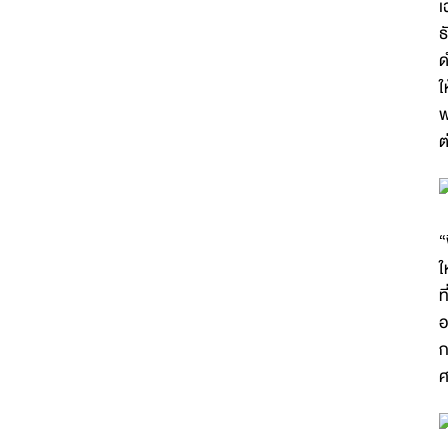
เ
ธ
ด
ใ
พ
ต
“
ใ
ท
อ
ก
ศ