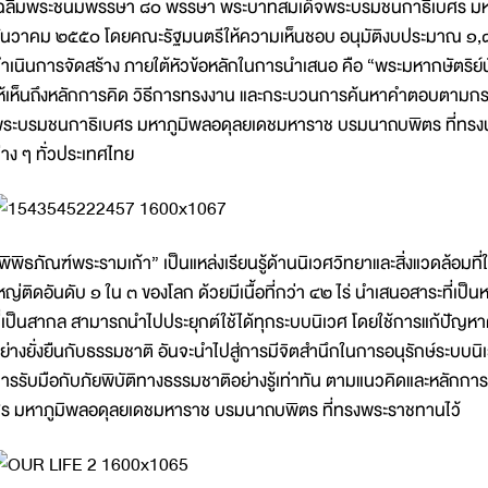
ฉลิมพระชนมพรรษา ๘๐ พรรษา พระบาทสมเด็จพระบรมชนกาธิเบศร ม
ันวาคม ๒๕๕๐ โดยคณะรัฐมนตรีให้ความเห็นชอบ อนุมัติงบประมาณ ๑,๘๙
ำเนินการจัดสร้าง ภายใต้หัวข้อหลักในการนำเสนอ คือ “พระมหากษัตริย์นั
ห้เห็นถึงหลักการคิด วิธีการทรงงาน และกระบวนการค้นหาคำตอบตาม
ระบรมชนกาธิเบศร มหาภูมิพลอดุลยเดชมหาราช บรมนาถบพิตร ที่ทรงน
่าง ๆ ทั่วประเทศไทย
พิพิธภัณฑ์พระรามเก้า” เป็นแหล่งเรียนรู้ด้านนิเวศวิทยาและสิ่งแวดล้อมที่
หญ่ติดอันดับ ๑ ใน ๓ ของโลก ด้วยมีเนื้อที่กว่า ๔๒ ไร่ นําเสนอสาระที่เป
ี่เป็นสากล สามารถนำไปประยุกต์ใช้ได้ทุกระบบนิเวศ โดยใช้การแก้ปัญหา
ยางยั่งยืนกับธรรมชาติ อันจะนําไปสู่การมีจิตสํานึกในการอนุรักษ์ระ
ารรับมือกับภัยพิบัติทางธรรมชาติอย่างรู้เท่าทัน ตามแนวคิดและหลั
ร มหาภูมิพลอดุลยเดชมหาราช บรมนาถบพิตร ที่ทรงพระราชทานไว้