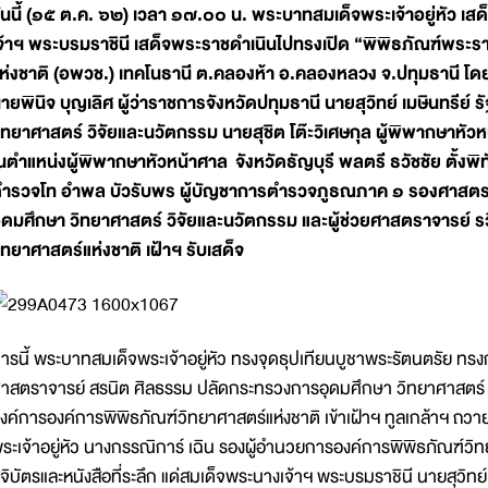
ันนี้ (๑๕ ต.ค. ๖๒) เวลา ๑๗.๐๐ น. พระบาทสมเด็จพระเจ้าอยู่หัว เ
จ้าฯ พระบรมราชินี เสด็จพระราชดำเนินไปทรงเปิด “พิพิธภัณฑ์พระร
ห่งชาติ (อพวช.) เทคโนธานี ต.คลองห้า อ.คลองหลวง จ.ปทุมธานี โดย
ายพินิจ บุญเลิศ ผู้ว่าราชการจังหวัดปทุมธานี นายสุวิทย์ เมษินทรี
ิทยาศาสตร์ วิจัยและนวัตกรรม นายสุชิต โต๊ะวิเศษกุล ผู้พิพากษาห
นตำแหน่งผู้พิพากษาหัวหน้าศาล จังหวัดธัญบุรี พลตรี ธวัชชัย ตั้ง
ำรวจโท อำพล บัวรับพร ผู้บัญชาการตำรวจภูธณภาค ๑ รองศาสตร
ุดมศึกษา วิทยาศาสตร์ วิจัยและนวัตกรรม และผู้ช่วยศาสตราจารย์ รว
ิทยาศาสตร์แห่งชาติ เฝ้าฯ รับเสด็จ
ารนี้ พระบาทสมเด็จพระเจ้าอยู่หัว ทรงจุดธุปเทียนบูชาพระรัตนตรัย 
าสตราจารย์ สรนิต ศิลธรรม ปลัดกระทรวงการอุดมศึกษา วิทยาศาสตร์
งค์การองค์การพิพิธภัณฑ์วิทยาศาสตร์แห่งชาติ เข้าเฝ้าฯ ทูลเกล้าฯ ถวาย
ระเจ้าอยู่หัว นางกรรณิการ์ เฉิน รองผู้อำนวยการองค์การพิพิธภัณฑ์วิทย
ูจิบัตรและหนังสือที่ระลึก แด่สมเด็จพระนางเจ้าฯ พระบรมราชินี นายสุวิท