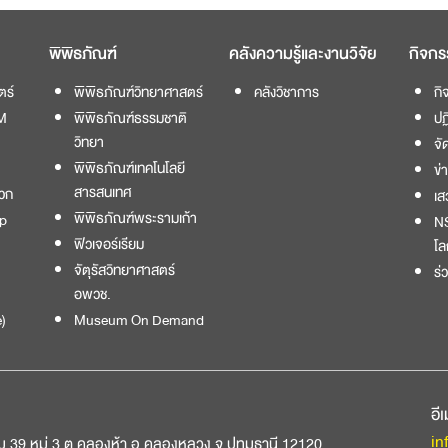
พิพิธภัณฑ์
คลังความรู้และงานวิจัย
กิจกร
ตร์
พิพิธภัณฑ์วิทยาศาสตร์
คลังวิชาการ
กิ
M
พิพิธภัณฑ์ธรรมชาติ
ปฏ
วิทยา
จั
พิพิธภัณฑ์เทคโนโลยี
ข่
สารสนเทศ
วก
เส
พิพิธภัณฑ์พระรามเก้า
p
NS
ฟิวเจอร์เรียม
โล
จัตุรัสวิทยาศาสตร์
ร่
อพวช.
)
Museum On Demand
อี
in
ม 39 หมู่ 3 ต.คลองห้า อ.คลองหลวง จ.ปทุมธานี 12120