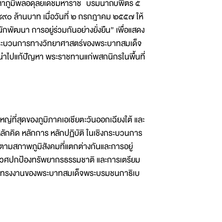
หาภูมิพลอดุลยเดชมหาราช บรมนาถบพิตร ๕
๐ ล้านบาท เมื่อวันที่ ๒ กรกฎาคม ๒๕๕๗ ให้
กพัฒนา การอยู่ร่วมกันอย่างยั่งยืน” เพื่อแสดง
กระบวนการทางวิทยาศาสตร์ของพระบาทสมเด็จ
ำไปแก้ปัญหา พระราชทานแก่พสกนิกรในพื้นที่
ใหญ่ที่สุดของภูมิภาคเอเชียตะวันออกเฉียงใต้ และ
็นหลักคิด หลักการ หลักปฏิบัติ ในเชิงกระบวนการ
ตามสภาพภูมิสังคมที่แตกต่างกันและการอยู่
บบนิเวศปกป้องทรัพยากรธรรมชาติ และการเตรียม
กการทรงงานของพระบาทสมเด็จพระบรมชนกาธิเบ