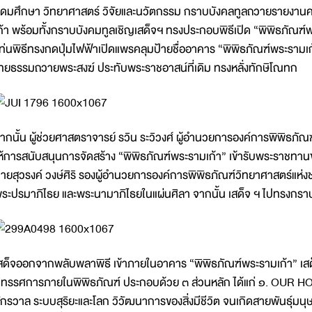
ุดมศึกษา วิทยาศาสตร์ วิจัยและนวัตกรรม กราบบังคลทูลถวายรายงาน
ก้า พร้อมทั้งกราบบังคมทูลเชิญเสด็จฯ ทรงประกอบพิธีเปิด “พิพิธภัณฑ
ท่นพิธีทรงกดปุ่มไฟฟ้าเปิดแพรคลุมป้ายชื่ออาคาร “พิพิธภัณฑ์พระรามเก
ทยธรรมถวายพระสงฆ์ ประทับพระราชอาสน์ที่เดิม ทรงหลั่งทักษิโณทก
ากนั้น ผู้ช่วยศาสตราจารย์ รวิน ระวิวงศ์ ผู้อำนวยการองค์การพิพิธภัณฑ
ห้การสนับสนุนการจัดสร้าง “พิพิธภัณฑ์พระรามเก้า” เข้ารับพระราชทา
ายสุวรงค์ วงษ์ศิริ รองผู้อำนวยการองค์การพิพิธภัณฑ์วิทยาศาสตร์แห่งช
ระปรมาภิไธย และพระนามาภิไธยในแผ่นศิลา จากนั้น เสด็จ ฯ ไปทรงกราบท
สด็จออกจากพลับพลาพิธี เข้าภายในอาคาร “พิพิธภัณฑ์พระรามเก้า” เสด็จ
ิทรรศการภายในพิพิธภัณฑ์ ประกอบด้วย ๓ ส่วนหลัก ได้แก่ ๑. OUR H
ักรวาล ระบบสุริยะและโลก วิวัฒนาการของสิ่งมีชีวิต จนเกิดสายพันธุ์มน