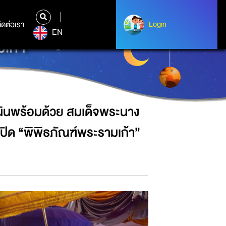
ะนางเจ้าฯ พระบรมราชินี เสด็จ
ิดต่อเรา
ติดต่อเรา
Login
Login
EN
เก้า”
นินพร้อมด้วย สมเด็จพระนาง
ปิด “พิพิธภัณฑ์พระรามเก้า”