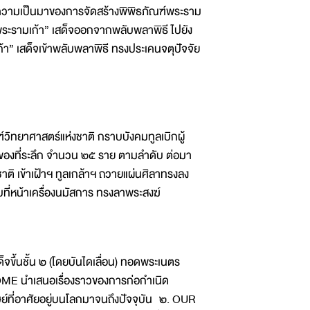
ความเป็นมาของการจัดสร้างพิพิธภัณฑ์พระราม
์พระรามเก้า” เสด็จออกจากพลับพลาพิธี ไปยัง
้า” เสด็จเข้าพลับพลาพิธี ทรงประเคนจตุปัจจัย
์วิทยาศาสตร์แห่งชาติ กราบบังคมทูลเบิกผู้
นของที่ระลึก จำนวน ๒๕ ราย ตามลำดับ ต่อมา
าติ เข้าเฝ้าฯ ทูลเกล้าฯ ถวายแผ่นศิลาทรงลง
ี่หน้าเครื่องนมัสการ ทรงลาพระสงฆ์
ขึ้นชั้น ๒ (โดยบันไดเลื่อน) ทอดพระเนตร
OME นำเสนอเรื่องราวของการก่อกำเนิด
ุษย์ที่อาศัยอยู่บนโลกมาจนถึงปัจจุบัน ๒. OUR