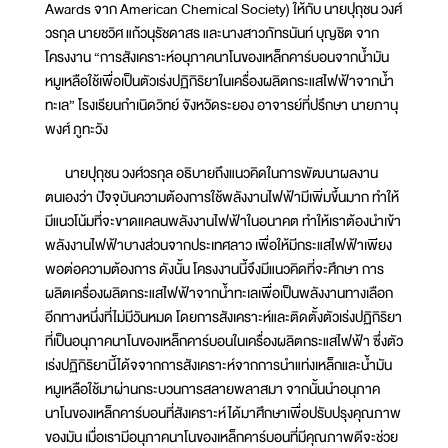
Awards จาก American Chemical Society) ให้กับ นายปุถุชน วงศ์
วรกุล นายชวิศ แก้วนุรัชดาสร และนางสาวภัทรนันท์ บุญชิต จาก
โครงงาน “การสังเคราะห์อนุภาคนาโนของเหล็กคาร์บอนจากน้ำมัน
หมูเหลือใช้เพื่อเป็นตัวเร่งปฏิกิริยาในเครื่องผลิตกระแสไฟฟ้าจากน้ำ
ทะเล” โรงเรียนกำเนิดวิทย์ จังหวัดระยอง อาจารย์ที่ปรึกษา นายภานุ
พงศ์ ภูทะวัง
นายปุถุชน วงศ์วรกุล อธิบายถึงแนวคิดในการพัฒนาผลงาน
ตนเองว่า ปัจจุบันความต้องการใช้พลังงานไฟฟ้ามีเพิ่มขึ้นมาก ทำให้
มีแนวโน้มที่จะขาดแคลนพลังงานไฟฟ้าในอนาคต ทำให้เราต้องนำเข้า
พลังงานไฟฟ้าบางส่วนจากประเทศลาว เพื่อให้มีกระแสไฟฟ้าเพียง
พอต่อความต้องการ ดังนั้น โครงงานนี้จึงมีแนวคิดที่จะศึกษา การ
ผลิตเครื่องผลิตกระแสไฟฟ้าจากน้ำทะเลเพื่อเป็นพลังงานทางเลือก
อีกทางหนึ่งที่ไม่มีวันหมด โดยการสังเคราะห์และติดตั้งตัวเร่งปฏิกิริยา
ที่เป็นอนุภาคนาโนของเหล็กคาร์บอนในเครื่องผลิตกระแสไฟฟ้า ซึ่งตัว
เร่งปฏิกิริยานี้ได้จจากการสังเคราะห์จากการนำแท่งเหล็กและน้ำมัน
หมูเหลือใช้มาผ่านกระบวนการสลายพลาสมา จากนั้นนำอนุภาค
นาโนของเหล็กคาร์บอนที่สังเคราะห์ได้มาศึกษาเพื่อปรับปรุงคุณภาพ
ของมัน เมื่อเรามีอนุภาคนาโนของเหล็กคาร์บอนที่มีคุณภาพดีจะช่วย