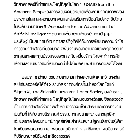
วิทยาศาสตร์ที่เก่าแก่และใหญ่ที่สุดในโลก 4. USAID from the
American People องค์กรซึ่งมีจุดมุ่งหมายเพื่อพัฒนาคุณภาพของ
ประชากรโลก ลดความยากจน และส่งเสริมการป้องกันประชาธิปไตย
ในระดับนานาชาติ 5. Association for the Advancement of
Artificial Intelligence สมาคมเพื่อความก้าวหน้าของปัญญา
ประดิษฐ์ เป็นสมาคมวิทยาศาสตร์ที่อุทิศให้กับการพัฒนาความเข้าใจ
ทางวิทยาศาสตร์เกี่ยวกับกลไกพื้นฐานของความคิดและพฤติกรรมที่
ชาญฉลาดและศูนย์รวมของพวกเขาในเครื่องจักร โดยจะทำการคัด
เลือกผลงานเยาวชนที่สามารถนำไปต่อยอดและสามารถผลิตได้จริง
ผลปรากฏว่าเยาวชนไทยสามารถทำผลงานเข้าตาคว้ารางวัล
สเปเชียลอวอร์ดได้ถึง 3 รางวัล จากองค์กรชั้นนำของโลก ได้แก่
Sigma Xi, The Scientific Research Honor Society องค์กรทาง
วิทยาศาสตร์ที่เก่าแก่และใหญ่ที่สุดในโลก มอบรางวัลสเปเชียลอวอร์ด
ด้านวิทยาศาสตร์ชีวภาพสำหรับการวิจัยข้ามสาขา และการทำงาน
เป็นทีมที่ ให้กับ นายธีรกานต์ วรรณกาญจน์ และนางสาวสุทธิดา
เอี่ยมสอาด โครงงาน "เบ้ากุดจี่เทียมสำหรับเพาะปลูกเมล็ดพันธุ์พืช"
โรงเรียนพนมสารคาม “พนมอดุลวิทยา” จ.ฉะเชิงเทรา โดยมีอาจารย์
ที่ปรึกษานายนิรันดร์ เหลืองสวรรค์