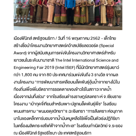
เมืองฟินิกส์ สหรัฐอเมริกา / วันที่ 16 พฤษภาคม 2562 - เด็กไทย
สร้างชื่อนำโครงงานวิทยาศาสตร์คว้าสเปเชียลอวอร์ด (Special
Award) จากผู้สนับสนุนการแข่งขันโครงงานวิทยาศาสตร์สำหรับ
เยาวชนในระดับนานาชาติ The Intel International Science and
Engineering Fair 2019 (Intel ISEF) ที่มีนักวิทยาศาสตร์รุ่นเยาว์
กว่า 1,800 คน จาก 80 ประเทศมาร่วมแข่งขันถึง 3 รางวัล จากผล
งานโครงงาน "การพัฒนาสารเคลือบเมล็ดพันธุ์อุ้มน้ำจากยางไม้ใน
ท้องถิ่นเพื่อเพิ่มอัตราการรอดตายของข้าวไร่ในสภาวะขาดน้ำ
เนื่องจากฝนทิ้งช่วง" จากโรงเรียนดำรงราษฎร์สงเคราะห์ จ.เชียงราย
โครงงาน "เบ้ากุดจี่เทียมสำหรับเพาะปลูกเมล็ดพันธุ์พืช" โรงเรียน
พนมสารคาม “พนมอดุลวิทยา”จ.ฉะเชิงเทรา “การสังเคราะห์อนุภาค
นาโนของเหล็กคาร์บอนจากน้ำมันหมูเหลือใช้เพื่อเป็นตัวเร่งปฏิกิริยา
ในเครื่องผลิตกระแสไฟฟ้าจากน้ำทะเล” โรงเรียนกำเนิดวิทย์ จ.ระยอง
ณ เมืองฟินิกส์ รัฐแอริโซนา ประเทศสหรัฐอเมริกา