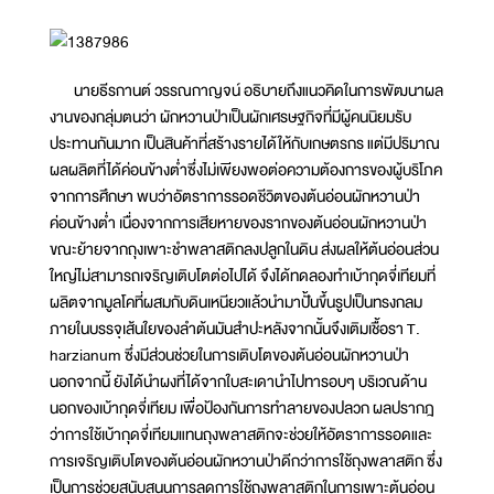
นายธีรกานต์ วรรณกาญจน์ อธิบายถึงแนวคิดในการพัฒนาผล
งานของกลุ่มตนว่า ผักหวานป่าเป็นผักเศรษฐกิจที่มีผู้คนนิยมรับ
ประทานกันมาก เป็นสินค้าที่สร้างรายได้ให้กับเกษตรกร แต่มีปริมาณ
ผลผลิตที่ได้ค่อนข้างต่ำซึ่งไม่เพียงพอต่อความต้องการของผู้บริโภค
จากการศึกษา พบว่าอัตราการรอดชีวิตของต้นอ่อนผักหวานป่า
ค่อนข้างต่ำ เนื่องจากการเสียหายของรากของต้นอ่อนผักหวานป่า
ขณะย้ายจากถุงเพาะชำพลาสติกลงปลูกในดิน ส่งผลให้ต้นอ่อนส่วน
ใหญ่ไม่สามารถเจริญเติบโตต่อไปได้ จึงได้ทดลองทำเบ้ากุดจี่เทียมที่
ผลิตจากมูลโคที่ผสมกับดินเหนียวแล้วนำมาปั้นขึ้นรูปเป็นทรงกลม
ภายในบรรจุเส้นใยของลำต้นมันสำปะหลังจากนั้นจึงเติมเชื้อรา T.
harzianum ซึ่งมีส่วนช่วยในการเติบโตของต้นอ่อนผักหวานป่า
นอกจากนี้ ยังได้นำผงที่ได้จากใบสะเดานำไปทารอบๆ บริเวณด้าน
นอกของเบ้ากุดจี่เทียม เพื่อป้องกันการทำลายของปลวก ผลปรากฎ
ว่าการใช้เบ้ากุดจี่เทียมแทนถุงพลาสติกจะช่วยให้อัตราการรอดและ
การเจริญเติบโตของต้นอ่อนผักหวานป่าดีกว่าการใช้ถุงพลาสติก ซึ่ง
เป็นการช่วยสนับสนุนการลดการใช้ถุงพลาสติกในการเพาะต้นอ่อน