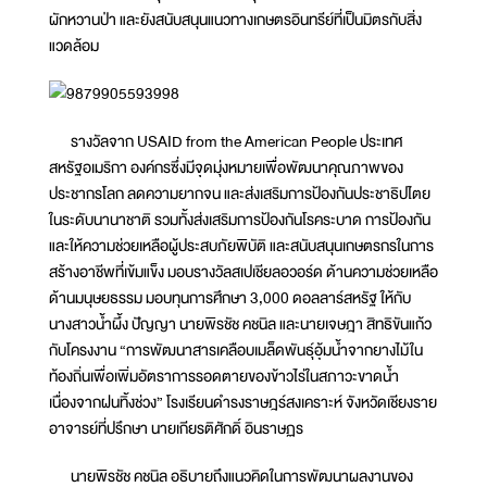
ผักหวานป่า และยังสนับสนุนแนวทางเกษตรอินทรีย์ที่เป็นมิตรกับสิ่ง
แวดล้อม
รางวัลจาก USAID from the American People ประเทศ
สหรัฐอเมริกา องค์กรซึ่งมีจุดมุ่งหมายเพื่อพัฒนาคุณภาพของ
ประชากรโลก ลดความยากจน และส่งเสริมการป้องกันประชาธิปไตย
ในระดับนานาชาติ รวมทั้งส่งเสริมการป้องกันโรคระบาด การป้องกัน
และให้ความช่วยเหลือผู้ประสบภัยพิบัติ และสนับสนุนเกษตรกรในการ
สร้างอาชีพที่เข้มแข็ง มอบรางวัลสเปเชียลอวอร์ด ด้านความช่วยเหลือ
ด้านมนุษยธรรม มอบทุนการศึกษา 3,000 ดอลลาร์สหรัฐ ให้กับ
นางสาวน้ำผึ้ง ปัญญา นายพิรชัช คชนิล และนายเจษฎา สิทธิขันแก้ว
กับโครงงาน “การพัฒนาสารเคลือบเมล็ดพันธุ์อุ้มน้ำจากยางไม้ใน
ท้องถิ่นเพื่อเพิ่มอัตราการรอดตายของข้าวไร่ในสภาวะขาดน้ำ
เนื่องจากฝนทิ้งช่วง” โรงเรียนดำรงราษฎร์สงเคราะห์ จังหวัดเชียงราย
อาจารย์ที่ปรึกษา นายเกียรติศักดิ์ อินราษฏร
นายพิรชัช คชนิล อธิบายถึงแนวคิดในการพัฒนาผลงานของ