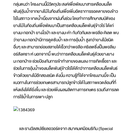
กลุ่มตนว่า โครงงานนี้มีวัตถุประสงค์เพื่อพัฒนาสารเคลือบเมล็ด
พันธุ์อุ้มน้ำจากยางไม้ในท้องถิ่นเพื่อเพิ่มอัตราการรอดตายของข้าว
ไร่ในสภาวะขาดน้ำเนื่องจากฝนทิ้งช่วง โดยทำการศึกษาสมบัติของ
ยางไม้ในท้องถิ่นเพื่อพัฒนาเป็นสารเคลือบเมล็ดพันธุ์ข้าวไร่ ได้แก่
ยางมะกอกป่า ยางงิ้วป่า และยางมะค่า กับกัวกัมและพอลีอะคิเลต พบ
ว่ายางมะกอกป่ามีการดูดซับน้ำ และการอุ้มน้ำ สูงกว่ายางไม้ชนิด
อื่นๆ และสามารถย่อยสลายได้เร็วกว่าพอลีอะคริเลตซึ่งเป็นพอลีเม
อร์สังเคราะห์ นอกจากนี้ พบว่าการเคลือบเมล็ดพันธุ์ด้วยยางยาง
มะกอกป่าจะช่วยป้องกันการเข้าทำลายของแมลง การเกิดเชื้อรา และ
ช่วยในการอุ้มน้ำของเมล็ดพันธุ์ข้าวไร่ได้ดีกว่าการเคลือบเมล็ดพันธ์
ข้าวด้วยยางไม้อีกสองชนิด ดังนั้น ความรู้ที่ได้จากโครงงานนี้จะเป็น
แนวทางในการช่วยเกษตรสามารถปลูกข้าวได้ในสภาพแวดล้อมที่ที่
แห้งแล้งได้ดียิ่งขึ้น และช่วยเพิ่มผลผลิตทางการเกษตร รวมถึงการลด
การใช้น้ำในการเพาะปลูก
และรางวัลสเปเชียลอวอร์ดจาก สมาคมเคมีอเมริกัน (Special