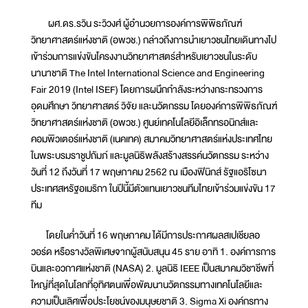
ผศ.ดร.รวิน ระวิวงศ์ ผู้อำนวยการองค์การพิพิธภัณฑ์
วิทยาศาสตร์แห่งชาติ (อพวช.) กล่าวถึงการนำเยาวชนไทยเดินทางไป
เข้าร่วมการแข่งขันโครงงานวิทยาศาสตร์สำหรับเยาวชนในระดับ
นานาชาติ The Intel International Science and Engineering
Fair 2019 (Intel ISEF) โดยการผนึกกำลังระหว่างกระทรวงการ
อุดมศึกษา วิทยาศาสตร์ วิจัย และนวัตกรรม โดยองค์การพิพิธภัณฑ์
วิทยาศาสตร์แห่งชาติ (อพวช.) ศูนย์เทคโนโลยีอิเล็กทรอนิกส์และ
คอมพิวเตอร์แห่งชาติ (เนคเทค) สมาคมวิทยาศาสตร์แห่งประเทศไทย
ในพระบรมราชูปถัมภ์ และมูลนิธิพลังสร้างสรรค์นวัตกรรม ระหว่าง
วันที่ 12 ถึงวันที่ 17 พฤษภาคม 2562 ณ เมืองฟินิกส์ รัฐแอริโซนา
ประเทศสหรัฐอเมริกา ในปีนี้มีตัวแทนเยาวชนทีมไทยเข้าร่วมแข่งขัน 17
ทีม
โดยในค่ำวันที่ 16 พฤษภาคม ได้มีการประกาศผลสเปเชียลอ
วอร์ด หรือรางวัลพิเศษจากผู้สนับสนุน 45 ราย อาทิ 1. องค์การการ
บินและอวกาศแห่งชาติ (NASA) 2. มูลนิธิ IEEE เป็นสมาคมวิชาชีพที่
ใหญ่ที่สุดในโลกที่อุทิศตนเพื่อพัฒนานวัตกรรมทางเทคโนโลยีและ
ความเป็นเลิศเพื่อประโยชน์ของมนุษยชาติ 3. Sigma Xi องค์กรทาง