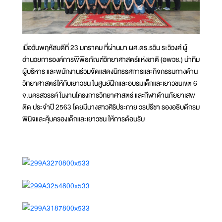
เมื่อวันพฤหัสบดีที่ 23 มกราคม ที่ผ่านมา ผศ.ดร.รวิน ระวิวงศ์ ผู้
อำนวยการองค์การพิพิธภัณฑ์วิทยาศาสตร์แห่งชาติ (อพวช.) นำทีม
ผู้บริหาร และพนักงานร่วมจัดแสดงนิทรรศการและกิจกรรมทางด้าน
วิทยาศาสตร์ให้กับเยาวชน ในศูนย์ฝึกและอบรมเด็กและเยาวชนเขต 6
จ.นครสวรรค์ ในงานโครงการวิทยาศาสตร์ และกีฬาด้านภัยยาเสพ
ติด ประจำปี 2563 โดยมีนางสาวศิริประกาย วรปรีชา รองอธิบดีกรม
พินิจและคุ้มครองเด็กและเยาวชน ให้การต้อนรับ