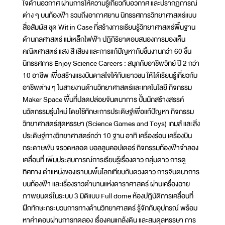
ใจด้านอวกาศ ผ่านการให้ความรู้เกี่ยวกับอวกาศ และปรากฏการณ์
ต่าง ๆ บนท้องฟ้า รวมถึงอากาศยาน นิทรรศการวิทยาศาสตร์แบบ
สื่อสัมผัส ชุด Wit in Case ที่สร้างการเรียนรู้วิทยาศาสตร์พื้นฐาน
ด้านกลศาสตร์ แม่เหล็กไฟฟ้า ปฎิกิริยาตอบสนองการมองเห็น
คณิตศาสตร์ แสง สี เสียง และการแก้ปัญหากับชิ้นงานกว่า 60 ชิ้น
นิทรรศการ Enjoy Science Careers : สนุกกับอาชีพวิทย์ ปี 2 กว่า
10 อาชีพ เพื่อสร้างแรงบันดาลใจให้กับเยาวชน ให้ได้เรียนรู้เกี่ยวกับ
อาชีพต่าง ๆ ในสายงานด้านวิทยาศาสตร์และเทคโนโลยี กิจกรรม
Maker Space พื้นที่ปลดปล่อยจินตนาการ ปั้นนักสร้างสรรค์
นวัตกรรมรุ่นใหม่ โดยใช้ทักษะการประดิษฐ์เพื่อแก้ปัญหา กิจกรรม
วิทยาศาสตร์สุดหรรษา (Science Games and Toys) เกมส์ และสิ่ง
ประดิษฐ์ทางวิทยาศาสตร์กว่า 10 ฐาน อาทิ เครื่องร่อน เครื่องบิน
กระดาษพับ จรวดหลอด บอลลูนคอปเตอร์ กิจกรรมท้องฟ้าจำลอง
เคลื่อนที่ เพิ่มประสบการณ์การเรียนรู้เรื่องดาว กลุ่มดาว การดู
ทิศทาง ตำแหน่งของเราบนพื้นโลกเทียบกับดวงดาว การจินตนาการ
บนท้องฟ้า และเรื่องราวตำนานแห่งดาราศาสตร์ ผ่านเครื่องฉาย
ภาพยนตร์ในระบบ 3 มิติแบบ Full dome ห้องปฎิบัติการเคลื่อนที่
ฝึกทักษะกระบวนการทางด้านวิทยาศาสตร์ รู้จักกับอุปกรณ์ พร้อม
หาคำตอบผ่านการทดลอง เรื่องคนแกล้งดิน และสมดุลหรรษา การ