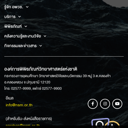
รู้จัก อพวช.
บริการ
พิพิธภัณฑ์
คลังความรู้และงานวิจัย
กิจกรรมและข่าวสาร
องค์การพิพิธภัณฑ์วิทยาศาสตร์แห่งชาติ
กระทรวงการอุดมศึกษา วิทยาศาสตร์วิจัยและนวัตกรรม 39 หมู่ 3 ต.คลองห้า
อ.คลองหลวง จ.ปทุมธานี 12120
โทร: 02577-9999, แฟกซ์ 02577-9900
อีเมล
info@nsm.or.th
(สำหรับรับ-ส่งหนังสือราชการ)
saraban@nsm.or.th