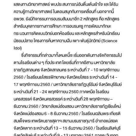
แสดงทางวิทยาศาสตร์ พบประสบการณ์อันตื่นเต้นเร้าใจ และได้รับ
ความรู้ทางวิทยาศาสตร์ ในตอนสนุกกับการเคลื่อนที่ นอกจากนี้
อพวช. ยังมีกิจกรรมการอบรมสัมมนาอีก 2 หลักสูตร คือ หลักสูตร
สำหรับบุคลากรทางการศึกษา การอบรมครู การพัฒนาทักษะ
กระบวนการคิดแบบวิทย์นอกห้องเรียน และหลักสูตรสำหรับนักเรียน
มัธยมปลาย โครงการค้นหาความฝัน เพาะพันธุ์นักวิทย์ (Science
Idol)
ซึ่งกิจกรรมที่กล่าวมาทั้งหมดนี้จะเริ่มออกเดินทางจัดกิจกรรมไป
ตามโรงเรียนต่าง ๆ ทั่วประเทศ โดยเริ่มที่ภาคอีสาน มหาวิทยาลัย
ราชภัฏสกลนคร จังหวัดสกลนคร ระหว่างวันที่ 7 - 10 พฤศจิกายน
2560 / โรงเรียนยโสธรพิทยาคม จังหวัดยโสธร ระหว่างวันที่ 14 -
17 พฤศจิกายน 2560 / มหาวิทยาลัยราชภัฏบุรีรัมย์ จังหวัดบุรีรัมย์
ระหว่างวันที่ 21 - 24 พฤศจิกายน 2560 ภาคเหนือ โรงเรียน
นครสวรรค์ จังหวัดนครสวรรค์ ระหว่างวันที่ 28 พฤศจิกายน –
ธันวาคม 2560 / วิทยาลัยแม่ฮ่องสอน มหาวิทยาลัยราชภัฏเชียงใหม่
จังหวัดแม่ฮ่องสอน 6 - 8 ธันวาคม 2560 / โรงเรียนเฉลิมพระเกียรติ
สมเด็จพระเทพรัตนราชสุดาฯ สยามบรมราชกุมารี อำเภอแม่สอด
จังหวัดตาก ระหว่างวันที่ 13 – 15 ธันวาคม 2560 / โรงเรียนสิงห์บุรี
จังหวัดสิงห์บุรี ระหว่างวันที่ 9 - 12 มกราคม 2561 ภาคตะวันออก