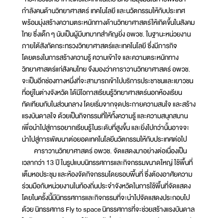
กำลังคนด้านวิทยาศาสตร์ เทคโนโลยี และนวัตกรรมให้กับประเทศ
พร้อมมุ่งสร้างความตระหนักทางด้านวิทยาศาสตร์ให้เกิดขึ้นในสังคม
ไทย ซึ่งเด็ก ๆ นับเป็นผู้มีบทบาทสำคัญยิ่ง อพวช. ในฐานะหน่วยงาน
ภายใต้สังกัดกระทรวงวิทยาศาสตร์และเทคโนโลยี ซึ่งมีภารกิจ
โดยตรงในการสร้างความรู้ ความเข้าใจ และความตระหนักทาง
วิทยาศาสตร์แก่สังคมไทย จึงมองว่าคาราวานวิทยาศาสตร์ อพวช.
จะเป็นอีกช่องทางหนึ่งที่จะสามารถเข้าไปบริการประชาชนและเยาวชน
ที่อยู่ในต่างจังหวัด ได้มีโอกาสเรียนรู้วิทยาศาสตร์นอกห้องเรียน
ทัดเทียมกับในส่วนกลาง โดยเริ่มจากจุดประกายความสนใจ และสร้าง
แรงบันดาลใจ ด้วยเป็นกิจกรรมที่ให้ทั้งความรู้ และความสนุกสนาน
เพื่อนำไปสู่การอยากเรียนรู้ในระดับที่สูงขึ้น และยิ่งไปกว่านั้นอาจจะ
นำไปสู่การพัฒนาต่อยอดเทคโนโลยีนวัตกรรมให้กับประเทศต่อไป
คาราวานวิทยาศาสตร์ อพวช. จัดแสดงมาอย่างต่อเนื่องเป็น
เวลากว่า 13 ปี ในรูปแบบนิทรรศการและกิจกรรมขนาดใหญ่ ใช้พื้นที่
เต็มหอประชุม และห้องจัดกิจกรรมโดยรอบพื้นที่ ซึ่งต้องอาศัยความ
ร่วมมือกับหน่วยงานในท้องถิ่นประจำจังหวัดในการใช้พื้นที่จัดแสดง
โดยในครั้งนี้มีนิทรรศการและกิจกรรมที่จะนำไปจัดแสดงประกอบไป
ด้วย นิทรรศการ Fly to space นิทรรศการที่จะช่วยสร้างแรงบันดาล