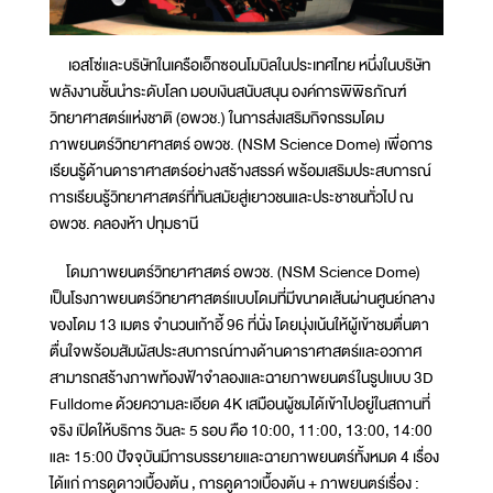
เอสโซ่และบริษัทในเครือเอ็กซอนโมบิลในประเทศไทย หนึ่งในบริษัท
พลังงานชั้นนำระดับโลก มอบเงินสนับสนุน องค์การพิพิธภัณฑ์
วิทยาศาสตร์แห่งชาติ (อพวช.) ในการส่งเสริมกิจกรรมโดม
ภาพยนตร์วิทยาศาสตร์ อพวช. (NSM Science Dome) เพื่อการ
เรียนรู้ด้านดาราศาสตร์อย่างสร้างสรรค์ พร้อมเสริมประสบการณ์
การเรียนรู้วิทยาศาสตร์ที่ทันสมัยสู่เยาวชนและประชาชนทั่วไป ณ
อพวช. คลองห้า ปทุมธานี
โดมภาพยนตร์วิทยาศาสตร์ อพวช. (NSM Science Dome)
เป็นโรงภาพยนตร์วิทยาศาสตร์แบบโดมที่มีขนาดเส้นผ่านศูนย์กลาง
ของโดม 13 เมตร จำนวนเก้าอี้ 96 ที่นั่ง โดยมุ่งเน้นให้ผู้เข้าชมตื่นตา
ตื่นใจพร้อมสัมผัสประสบการณ์ทางด้านดาราศาสตร์และอวกาศ
สามารถสร้างภาพท้องฟ้าจำลองและฉายภาพยนตร์ในรูปแบบ 3D
Fulldome ด้วยความละเอียด 4K เสมือนผู้ชมได้เข้าไปอยู่ในสถานที่
จริง เปิดให้บริการ วันละ 5 รอบ คือ 10:00, 11:00, 13:00, 14:00
และ 15:00 ปัจจุบันมีการบรรยายและฉายภาพยนตร์ทั้งหมด 4 เรื่อง
ได้แก่ การดูดาวเบื้องต้น , การดูดาวเบื้องต้น + ภาพยนตร์เรื่อง :