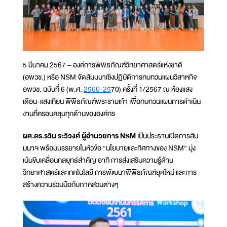
5 มีนาคม 2567 – องค์การพิพิธภัณฑ์วิทยาศาสตร์แห่งชาติ
(อพวช.) หรือ NSM จัดสัมมนาเชิงปฏิบัติการทบทวนแผนวิสาหกิจ
อพวช. ฉบับที่ 6 (พ.ศ.
2566-25
70) ครั้งที่ 1/2567 ณ ห้องแสง
เดือน-แสงเทียน พิพิธภัณฑ์พระรามเก้า เพื่อทบทวนแผนการดำเนิน
งานที่ครอบคลุมทุกด้านขององค์กร
ผศ.ดร.รวิน ระวิวงศ์ ผู้อำนวยการ NSM
เป็นประธานเปิดการสัม
มนาฯ พร้อมบรรยายในหัวข้อ “นโยบายและทิศทางของ NSM” มุ่ง
เน้นขับเคลื่อนกลยุทธ์สำคัญ อาทิ การส่งเสริมความรู้ด้าน
วิทยาศาสตร์และเทคโนโลยี การพัฒนาพิพิธภัณฑ์ยุคใหม่ และการ
สร้างความร่วมมือกับภาคส่วนต่างๆ