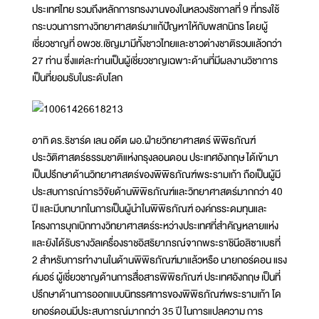
ประเทศไทย รวมถึงหลักการทรงงานของในหลวงรัชกาลที่ 9 ที่ทรงใช้
กระบวนการทางวิทยาศาสตร์มาแก้ปัญหาให้กับพสกนิกร โดยผู้
เชี่ยวชาญที่ อพวช.เชิญมามีทั้งชาวไทยและชาวต่างชาติรวมแล้วกว่า
27 ท่าน ซึ่งแต่ละท่านเป็นผู้เชี่ยวชาญเฉพาะด้านที่มีผลงานวิชาการ
เป็นที่ยอมรับในระดับโลก
อาทิ ดร.ริชาร์ด เลน อดีต ผอ.ฝ่ายวิทยาศาสตร์ พิพิธภัณฑ์
ประวัติศาสตร์ธรรมชาติแห่งกรุงลอนดอน ประเทศอังกฤษ ได้เข้ามา
เป็นปรึกษาด้านวิทยาศาสตร์ของพิพิธภัณฑ์พระรามเก้า ถือเป็นผู้มี
ประสบการณ์การวิจัยด้านพิพิธภัณฑ์และวิทยาศาสตร์มากกว่า 40
ปี และมีบทบาทในการเป็นผู้นำในพิพิธภัณฑ์ องค์กรระดมทุนและ
โครงการบุกเบิกทางวิทยาศาสตร์ระหว่างประเทศที่สำคัญหลายแห่ง
และยังได้รับรางวัลเครื่องราชอิสริยาภรณ์จากพระราชินีอลิซาเบธที่
2 สำหรับการทำงานในด้านพิพิธภัณฑ์มาแล้วหรือ นายกอร์ดอน แรง
ค์มอร์ ผู้เชี่ยวชาญด้านการสื่อสารพิพิธภัณฑ์ ประเทศอังกฤษ เป็นที่
ปรึกษาด้านการออกแบบนิทรรศการของพิพิธภัณฑ์พระรามเก้า โด
ยกอร์ดอนมีประสบการณ์มากกว่า 35 ปี ในการแปลความ การ