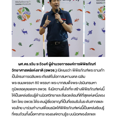
ผศ.ดร.รวิน ระวิวงศ์ ผู้อำนวยการองค์การพิพิธภัณฑ์
วิทยาศาสตร์แห่งชาติ (อพวช.)
เปิดเผยว่า พิพิธภัณฑ์พระรามเก้า
เป็นโครงการเฉลิมพระเกียรติในโอกาสมหามงคล เฉลิม
พระชนมพรรษา 80 พรรษา พระบาทสมเด็จพระปรมินทรมหา
ภูมิพลอดุลยเดชฯ อพวช. จึงมีความตั้งใจที่จะสร้างพิพิธภัณฑ์แห่งนี้
ให้เป็นแหล่งเรียนรู้ด้านนิเวศวิทยาและสิ่งแวดล้อมที่ดีที่สุดแห่งหนึ่งของ
โลก โดย อพวช.ได้ระดมผู้เชี่ยวชาญที่เป็นที่ยอมรับในระดับสากลและ
ของไทย มาร่วมทำงานเพื่อเนรมิตให้พิพิธภัณฑ์แห่งนี้เป็นแหล่งเรียนรู้
ที่ครบถ้วนทั้งเนื้อหาสาระขององค์ความรู้ระบบนิเวศของโลกและ