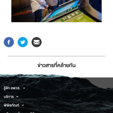
ข่าวสารที่่คล้ายกัน
รู้จัก อพวช.
บริการ
พิพิธภัณฑ์