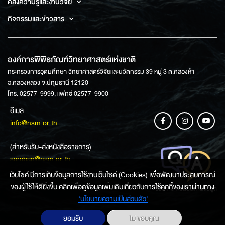
คลังความรู้และงานวิจัย
กิจกรรมและข่าวสาร
องค์การพิพิธภัณฑ์วิทยาศาสตร์แห่งชาติ
กระทรวงการอุดมศึกษา วิทยาศาสตร์วิจัยและนวัตกรรม 39 หมู่ 3 ต.คลองห้า
อ.คลองหลวง จ.ปทุมธานี 12120
โทร: 02577-9999, แฟกซ์ 02577-9900
อีเมล
info@nsm.or.th
(สำหรับรับ-ส่งหนังสือราชการ)
saraban@nsm.or.th
เว็บไซค์ มีการเก็บข้อมูลการใช้งานเว็บไซต์ (Cookies) เพื่อพัฒนาประสบการณ์
ของผู้ใช้ให้ดียิ่งขึ้น คลิกเพื่อดูข้อมูลเพิ่มเติมเกี่ยวกับการใช้คุกกี้ของเราผ่านทาง
ช่องทางการสอบถามข้อมูล
‘นโยบายความเป็นส่วนตัว'
ยอมรับ
ไม่ ขอบคุณ