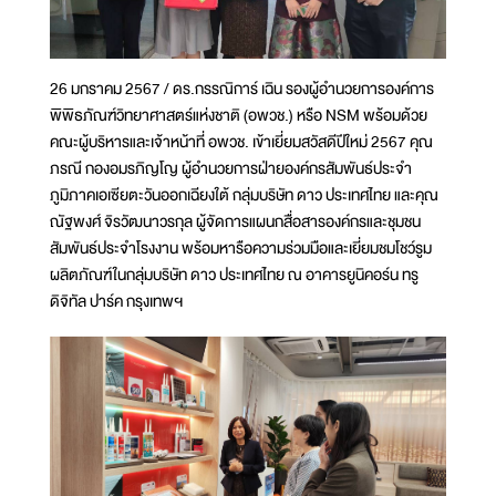
26 มกราคม 2567 / ดร.กรรณิการ์ เฉิน รองผู้อำนวยการองค์การ
พิพิธภัณฑ์วิทยาศาสตร์แห่งชาติ (อพวช.) หรือ NSM พร้อมด้วย
คณะผู้บริหารและเจ้าหน้าที่ อพวช. เข้าเยี่ยมสวัสดีปีใหม่ 2567 คุณ
ภรณี กองอมรภิญโญ ผู้อำนวยการฝ่ายองค์กรสัมพันธ์ประจำ
ภูมิภาคเอเซียตะวันออกเฉียงใต้ กลุ่มบริษัท ดาว ประเทศไทย และคุณ
ณัฐพงศ์ จิรวัฒนาวรกุล ผู้จัดการแผนกสื่อสารองค์กรและชุมชน
สัมพันธ์ประจำโรงงาน พร้อมหารือความร่วมมือและเยี่ยมชมโชว์รูม
ผลิตภัณฑ์ในกลุ่มบริษัท ดาว ประเทศไทย ณ อาคารยูนิคอร์น ทรู
ดิจิทัล ปาร์ค กรุงเทพฯ