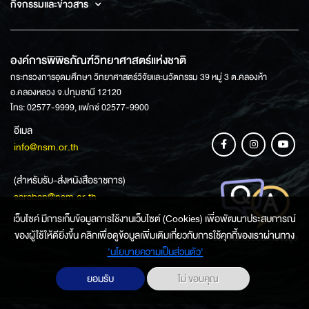
กิจกรรมและข่าวสาร
องค์การพิพิธภัณฑ์วิทยาศาสตร์แห่งชาติ
กระทรวงการอุดมศึกษา วิทยาศาสตร์วิจัยและนวัตกรรม 39 หมู่ 3 ต.คลองห้า
อ.คลองหลวง จ.ปทุมธานี 12120
โทร: 02577-9999, แฟกซ์ 02577-9900
อีเมล
info@nsm.or.th
(สำหรับรับ-ส่งหนังสือราชการ)
saraban@nsm.or.th
เว็บไซค์ มีการเก็บข้อมูลการใช้งานเว็บไซต์ (Cookies) เพื่อพัฒนาประสบการณ์
ของผู้ใช้ให้ดียิ่งขึ้น คลิกเพื่อดูข้อมูลเพิ่มเติมเกี่ยวกับการใช้คุกกี้ของเราผ่านทาง
ช่องทางการสอบถามข้อมูล
‘นโยบายความเป็นส่วนตัว'
ยอมรับ
ไม่ ขอบคุณ