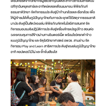
ได้รับเกียรติจากวิทยากรผู้เชี่ยวชาญในแต่ละสาขาวิชาร่วมสาธิตบน
เวทีทุกวันหยุดเสาร์และอาทิตย์ตลอดเดือนเมษายน พิพิธภัณฑ์
ธรรมชาติวิทยา จัดกิจกรรมประดิษฐ์ม้าก้านกล้วยและเรือกล้วย เพื่อ
ให้ผู้เข้าชมได้เห็นภูมิปัญญาไทยกับการประยุกต์ใช้วัสดุจากธรรมชาติ
มาประดิษฐ์เป็นสัตว์ของเล่น พิพิธภัณฑ์เทคโนโลยีสารสนเทศ จัด
กิจกรรมอบรมเชิงปฏิบัติการประดิษฐ์เครื่องจักรแปรรูปข้าว สอนต่อ
วงจรควบคุมการสีข้าวผ่านทางอินเตอร์เน็ต พร้อมโชว์ครกตำข้าว
แบบภูมิปัญญาไทย และจัตุรัสวิทยาศาสตร์ อพวช. สามย่าน จัด
กิจกรรม Play and Learn สาธิตการประดิษฐ์ของเล่นภูมิปัญญาไทย
อาทิ คอปเตอร์ไม้ไผ่ และจั๊กจั่นเสียงใส