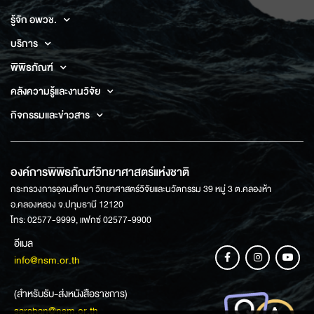
รู้จัก อพวช.
บริการ
พิพิธภัณฑ์
คลังความรู้และงานวิจัย
กิจกรรมและข่าวสาร
องค์การพิพิธภัณฑ์วิทยาศาสตร์แห่งชาติ
กระทรวงการอุดมศึกษา วิทยาศาสตร์วิจัยและนวัตกรรม 39 หมู่ 3 ต.คลองห้า
อ.คลองหลวง จ.ปทุมธานี 12120
โทร: 02577-9999, แฟกซ์ 02577-9900
อีเมล
info@nsm.or.th
(สำหรับรับ-ส่งหนังสือราชการ)
saraban@nsm.or.th