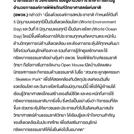
นางกรรณิการ์ วงศ์ทองศิริ รองผู้อำนวยการ รักษาการแทนผู้
อำนวยการองค์การพิพิธภัณฑ์วิทยาศาสตร์แห่งชาติ
(อพวช.)
กล่าวว่า “เนื่องด้วยองค์การสหประชาชาติ กำหนดให้วันที่
5 มิถุนายนของทุกปีเป็นวันสิ่งแวดล้อมโลก (World Environment
Day) และวันที่ 8 มิถุนายนของทุกปี เป็นวันทะเลโลก (World Ocean
Day) โดยมีขึ้นเพื่อต้องการให้ประชาชนทุกคนเกิดความตระหนักใน
ด้านวิกฤตการณ์ด้านสิ่งแวดล้อม และต้องการกระตุ้นให้ทุกคนหันมา
ใส่ใจร่วมกันอนุรักษ์ท้องทะเล รวมถึงการรู้จักดูแลรักษาและใช้
ทรัพยากรธรรมชาติอย่างคุ้มค่า อพวช. โดยพิพิธภัณฑ์ธรรมชาติ
วิทยา ถือโอกาสในการจัดงาน Open House เปิดบ้านจัดแสดง
นิทรรศการและกิจกรรมด้านธรรมชาติ ในชื่อ “สวนกระดูกสุดหรรษา
: Skeleton Park” เพื่อให้สอดคล้องกับวัตถุประสงค์ของวันสิ่ง
แวดล้อมโลก และวันทะเลโลกในเดือนมิถุนายนปีนี้ เพื่อให้ผู้เข้าชมได้
เรียนรู้วิทยาศาสตร์โครงสร้างของสิ่งมีชีวิต และตระหนักถึงการใช้
ทรัพยากรธรรมชาติมากยิ่งขึ้น ซึ่งหวังเป็นอย่างยิ่งว่า กิจกรรมที่จัด
ขึ้นจะช่วยกระตุ้นให้เยาวชนและประชาชนทั่วไปในสังคมหันมาสนใจ
วิทยาศาสตร์ด้านธรรมชาติวิทยา ได้เรียนรู้และเข้าใจความสำคัญ
ของสิ่งแวดล้อมในประเทศไทย เพื่อส่งเสริมการอนุรักษ์
ทรัพยากรธรรมชาติให้ยั่งยืนต่อไปในอนาคต”