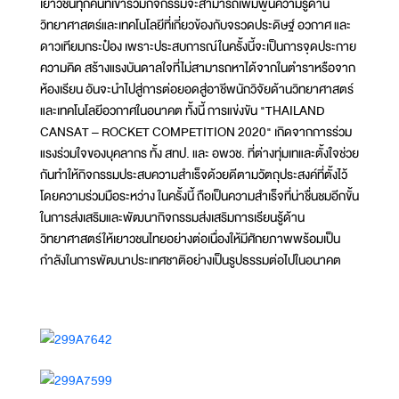
เยาวชนทุกคนที่เข้าร่วมกิจกรรมจะสามารถเพิ่มพูนความรู้ด้าน
วิทยาศาสตร์และเทคโนโลยีที่เกี่ยวข้องกับจรวดประดิษฐ์ อวกาศ และ
ดาวเทียมกระป๋อง เพราะประสบการณ์ในครั้งนี้จะเป็นการจุดประกาย
ความคิด สร้างแรงบันดาลใจที่ไม่สามารถหาได้จากในตำราหรือจาก
ห้องเรียน อันจะนำไปสู่การต่อยอดสู่อาชีพนักวิจัยด้านวิทยาศาสตร์
และเทคโนโลยีอวกาศในอนาคต ทั้งนี้ การแข่งขัน "THAILAND
CANSAT – ROCKET COMPETITION 2020" เกิดจากการร่วม
แรงร่วมใจของบุคลากร ทั้ง สทป. และ อพวช. ที่ต่างทุ่มเทและตั้งใจช่วย
กันทำให้กิจกรรมประสบความสำเร็จด้วยดีตามวัตถุประสงค์ที่ตั้งไว้
โดยความร่วมมือระหว่าง ในครั้งนี้ ถือเป็นความสำเร็จที่น่าชื่นชมอีกขั้น
ในการส่งเสริมและพัฒนากิจกรรมส่งเสริมการเรียนรู้ด้าน
วิทยาศาสตร์ให้เยาวชนไทยอย่างต่อเนื่องให้มีศักยภาพพร้อมเป็น
กำลังในการพัฒนาประเทศชาติอย่างเป็นรูปธรรมต่อไปในอนาคต