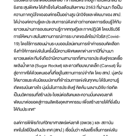
ยิงกระสุนพิเศษ ได้สำเร็จในห้วงเดือนสิงหาคม 2563 ที่ผ่านมา ถือเป็น
ความภาคภูมิใจขององค์กรเป็นอย่างสูง นักวิจัยและพัฒนาของ สทป.
ได้นำองค์ความรู้และประสบการณ์ดังกล่าวถ่ายทอดการเรียนรู้ให้กับ
เยาวชนผ่านการอบรมความรู้ภาคทฤษฎีและภาคปฏิบัติ โดยปรับวิธี
การให้เหมาะสมในสถานการณ์การระบาดของโคโรน่าไวรัส (Covid-
19) โดยใช้การสอนผ่านระบบออนไลน์แทนการเข้าค่ายรอบคัดเลือก
จึงทำให้การแข่งขันในครั้งนี้มีความพิเศษแตกต่างจากปีที่ผ่านมา
เยาวชนแต่ละทีมจึงถือว่ามีความสามารถที่สามารถประดิษฐ์จรวดเชื้อ
เพลิงน้ำตาล (Sugar Rocket) และดาวเทียมขนาดเล็ก (Cansat) ขึ้น
สู่อากาศได้ด้วยตนเองทั้งที่อยู่ในสถานการณ์จำกัด โดย สทป. มุ่งหวัง
ให้เยาวชนระดับมัธยมปลายที่เข้าร่วมการแข่งขันทุกคน ได้รับความรู้
เกิดแรงบันดาลใจ มุ่งมั่นในการประดิษฐ์ คิดค้น ผลงานวิจัย ก่อเกิด
เป็นนวัตกรรมที่สร้างประโยชน์ต่อสังคมและความมั่นคงของชาติ
พัฒนาต่อยอดสู่การผลิตเชิงอุตสาหกรรม เพื่อสร้างรายได้ที่ยั่งยืน
ให้กับประเทศ”
องค์การพิพิธภัณฑ์วิทยาศาสตร์แห่งชาติ (อพวช.) และ สถาบัน
เทคโนโลยีป้องกันประเทศ (สทป.) เชื่อมั่นว่า หลังเสร็จสิ้นการแข่งขัน