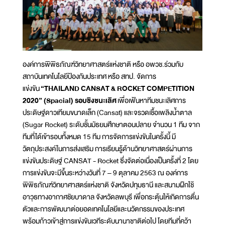
องค์การพิพิธภัณฑ์วิทยาศาสตร์แห่งชาติ หรือ อพวช.ร่วมกับ
สถาบันเทคโนโลยีป้องกันประเทศ หรือ สทป. จัดการ
แข่งขัน
“THAILAND CANSAT & ROCKET COMPETITION
2020” (Spacial) รอบชิงชนะเลิศ
เพื่อเฟ้นหาทีมชนะเลิศการ
ประดิษฐ์ดาวเทียมขนาดเล็ก (Cansat) และจรวดเชื้อเพลิงน้ำตาล
(Sugar Rocket) ระดับชั้นมัธยมศึกษาตอนปลาย จำนวน 1 ทีม จาก
ทีมที่ได้เข้ารอบทั้งหมด 15 ทีม การจัดการแข่งขันในครั้งนี้ มี
วัตถุประสงค์ในการส่งเสริม การเรียนรู้ด้านวิทยาศาสตร์ผ่านการ
แข่งขันประดิษฐ์ CANSAT - Rocket ซึ่งจัดต่อเนื่องเป็นครั้งที่ 2 โดย
การแข่งขันจะมีขึ้นระหว่างวันที่ 7 – 9 ตุลาคม 2563 ณ องค์การ
พิพิธภัณฑ์วิทยาศาสตร์แห่งชาติ จังหวัดปทุมธานี และสนามฝึกใช้
อาวุธทางอากาศชัยบาดาล จังหวัดลพบุรี เพื่อกระตุ้นให้เกิดการตื่น
ตัวและการพัฒนาต่อยอดเทคโนโลยีและนวัตกรรมของประเทศ
พร้อมก้าวเข้าสู่การแข่งขันเวทีระดับนานาชาติต่อไป โดยทีมที่คว้า