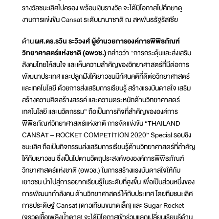
รางวัลชนะเลิศไปครอง พร้อมเงินรางวัล จะได้มีโอกาสไปศึกษาดู
งานการแข่งขัน Cansat ระดับนานาชาติ ณ สหพันธรัฐรัสเซีย
ด้าน
ผศ.ดร.รวิน ระวิวงศ์ ผู้อำนวยการองค์การพิพิธภัณฑ์
วิทยาศาสตร์แห่งชาติ (อพวช.)
กล่าวว่า “การกระตุ้นและส่งเสริม
สังคมไทยให้สนใจ และเห็นความสำคัญของวิทยาศาสตร์ที่มีต่อการ
พัฒนาประเทศ และปลูกฝังให้เยาวชนมีทัศนคติที่ดีต่อวิทยาศาสตร์
และเทคโนโลยี ด้วยการส่งเสริมการเรียนรู้ สร้างแรงบันดาลใจ เสริม
สร้างความคิดสร้างสรรค์ และความตระหนักด้านวิทยาศาสตร์
เทคโนโลยี และนวัตกรรม” ถือเป็นภารกิจที่สำคัญขององค์การ
พิพิธภัณฑ์วิทยาศาสตร์แห่งชาติ การจัดแข่งขัน “THAILAND
CANSAT – ROCKET COMPETITION 2020” Special รอบชิง
ชนะเลิศ ถือเป็นกิจกรรมส่งเสริมการเรียนรู้ด้านวิทยาศาสตร์ที่สำคัญ
ให้กับเยาวชน ซึ่งเป็นไปตามวัตถุประสงค์ขององค์การพิพิธภัณฑ์
วิทยาศาสตร์แห่งชาติ (อพวช.) ในการสร้างแรงบันดาลใจให้กับ
เยาวชน นำไปสู่การอยากเรียนรู้ในระดับที่สูงขึ้น เพื่อเป็นส่วนหนึ่งของ
การพัฒนากำลังคน ด้านวิทยาศาสตร์ให้กับประเทศ โดยทีมชนะเลิศ
การประดิษฐ์ Cansat (ดาวเทียมขนาดเล็ก) และ Sugar Rocket
(จรวดเชื้อเพลิงน้ำตาล) จะได้มีโอกาสเข้าร่วมแลกเปลี่ยนเรียนรู้ด้าน