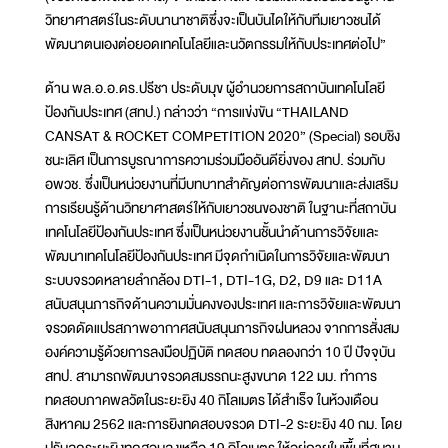
วิทยาศาสตร์ในระดับนานาชาติซึ่งจะเป็นบันไดให้กับทีมเยาวชนได้
พัฒนาตนเองต่อยอดเทคโนโลยีและนวัตกรรมให้กับประเทศต่อไป”
ด้าน พล.อ.อ.ดร.ปรีชา ประดับมุข ผู้อำนวยการสถาบันเทคโนโลยี
ป้องกันประเทศ (สทป.) กล่าวว่า “การแข่งขัน “THAILAND
CANSAT & ROCKET COMPETITION 2020” (Special) รอบชิง
ชนะเลิศ เป็นการบูรณาการความร่วมมืออันดียิ่งของ สทป. ร่วมกับ
อพวช. ซึ่งเป็นหน่วยงานที่มีบทบาทสำคัญต่อการพัฒนาและส่งเสริม
การเรียนรู้ด้านวิทยาศาสตร์ให้กับเยาวชนของชาติ ในฐานะที่สถาบัน
เทคโนโลยีป้องกันประเทศ ซึ่งเป็นหน่วยงานชั้นนำด้านการวิจัยและ
พัฒนาเทคโนโลยีป้องกันประเทศ มีจุดกำเนิดในการวิจัยและพัฒนา
ระบบจรวดหลายลำกล้อง DTI-1, DTI-1G, D2, D9 และ D11A
สนับสนุนภารกิจด้านความมั่นคงของประเทศ และการวิจัยและพัฒนา
จรวดดัดแปรสภาพอากาศสนับสนุนภารกิจฝนหลวง จากการสั่งสม
องค์ความรู้ด้วยการลงมือปฏิบัติ ทดสอบ ทดลองกว่า 10 ปี ปัจจุบัน
สทป. สามารถพัฒนาจรวดสมรรถนะสูงขนาด 122 มม. ทำการ
ทดสอบภาคพลวัตในระยะยิง 40 กิโลเมตร ได้สำเร็จ ในห้วงเดือน
สิงหาคม 2562 และการยิงทดสอบจรวด DTI-2 ระยะยิง 40 กม. โดย
ปรับลดระยะยิงทดสอบลงเหลือ 19 กิโลเมตร ให้อยู่ภายในพื้นที่สนาม